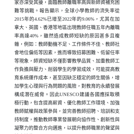
家亦深受其擾，面臨教師離職率高與新師資補充困
難等挑戰。報告顯示，全球小學教師的流失率從
2015年的4.62%已增至2022年的9.06%，尤其在加
拿大、英國、香港等地區出現教師任職五年內離職
率高達40%，雖然造成教師短缺的原因甚多且複
雜，例如：教師動機不足、工作條件不佳、教師社
會地位偏低等因素，進而導致招募困難、低留任率
等現象，師資短缺不僅影響教學品質、加重教師工
作負擔與壓力、削弱學生的學習成效，可能提高教
育系統運作成本，甚至因缺乏穩定的師生關係，增
加學生心理與行為問題的風險，對教育的永續發展
構成潛在威脅。因此
UNESCO
建議各國應採取積
極行動，包含提高薪資、優化教師工作環境、加強
教師賦權與政策參與，並完善教師招聘、培訓和支
持制度，推動教師專業發展朝向協作性、創新性與
凝聚力的整合方向邁進，以提升教師職業的聲望與