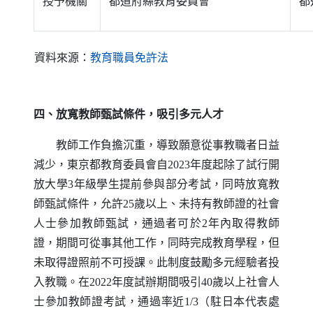
授予機關
都道府縣教育委員會
都
（另開新視窗）
資料來源：
教育職員免許法
四、放寬教師甄試條件，吸引多元人才
教師工作負擔沉重，導致願意從事教職者日益
減少，東京都教育委員會自2023年度起除了試行開
放大學3年級學生提前參與部分考試，同時放寬教
師甄試條件，允許25歲以上、未持有教師證的社會
人士參加教師甄試，通過者可於2年內取得教師
證，期間可從事其他工作，同時完成教育學程，但
未取得證照前不可授課。此制度鼓勵多元經驗者投
入教職。在2022年度試辦期間吸引40歲以上社會人
士參加教師證考試，通過率近1/3（駐日本代表處