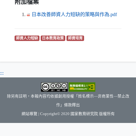
附加檔案
（另開
日本改善師資人力短缺的策略與作為.pdf
（另開新視窗）
（另開新視窗）
（另開新視窗）
師資人力短缺
日本教育政策
師資培育
:::
除另有註明，本報內容均依據創用授權「姓名標示—非商業性—禁止改
作」條款釋出
（另開新視窗）
網站導覽
| Copyright© 2020
國家教育研究院
版權所有