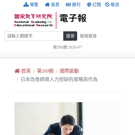
跳到主要內容
:::
導覽
首頁
期刊
訂閱
取消
搜尋
搜尋
進階搜尋
第269期 2026-07
:::
首頁
第269期
國際脈動
日本改善師資人力短缺的策略與作為