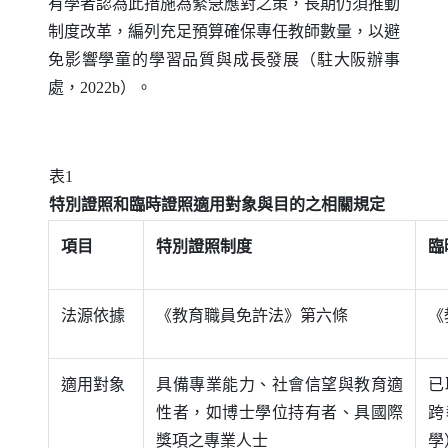
有學者認為此措施為緊急應對之策，長期仍須推動
制度改革，編列充足預算確保專任教師數量，以避
免影響學童的學習品質與成長發展（駐大阪辦事
處，2022b）。
表1
特別證照和臨時證照適用對象與目的之相關規定
項目
特別證照制度
臨
法源依據
《教育職員免許法》第六條
《
適用對象
具備專業能力、社會信望與教育適
已
性者，如博士學位持有者、具國際
跨
獎項之專業人士
學