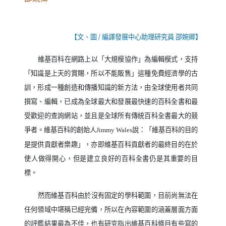
【文、圖
/
編譯發展中心助理研究員 邵婉卿】
維基百科在網路上以「大規模協作」為編輯模式，支持
「知識是上天的賞賜，所以不能販售」這種免費經濟學的古
訓，形成一種創造和傳播知識的新方法，由全球使用者共同
撰寫、編輯，已成為全球最大和發展最快速的百科全書和最
受歡迎的查詢網站，並且是全球所有傳統百科全書最大的競
爭者。維基百科的創始人
說：「維基百科的目的
Jimmy Wales
是提供貢獻者樂趣」，亦即維基百科貢獻者的最終目的在於
使人做得開心，但是建立良好的百科全書仍是其重要的目
標。
然而維基百科由於沒有固定的學科範圍，目前尚無法在
任何領域中堪稱已經完備，所以在內容範圍的涵蓋層面方面
的評鑑結果最為不佳，也有研究指出維基百科條目有些寫的