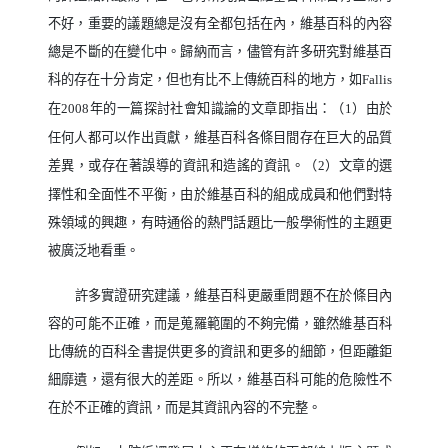
不好，重要的議題總是沒有全都包括在內，維基百科的內容
總是不斷的在變化中。歸納而言，儘管有許多研究對維基百
科的存在十分肯定，但也有比不上傳統百科的地方，如
Fallis
在
年的一篇探討社會知識論的文章即指出：（
）由於
2008
1
任何人都可以作出貢獻，維基百科各條目間存在巨大的品質
差異，或存在著誤導的資訊和造謠的資訊。（
）文章的選
2
擇性和全面性不平衡，由於維基百科的組成成員和他們對特
殊領域的興趣，有時通俗的熱門話題比一般學術性的主題更
被廣泛地看重。
許多實證研究建議，維基百科更嚴重問題不在於條目內
容的可能不正確，而是蒐羅範圍的不夠完備，雖然維基百科
比傳統的百科全書提供更多的資訊和更多的細節，但距離鉅
細靡遺，還有很大的差距。所以，維基百科可能的危險性不
在於不正確的資訊，而是其資訊內容的不完整。