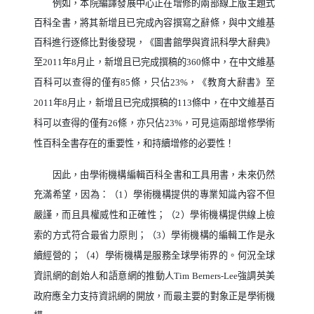
例如，本院編譯發展中心正在增修的兩部線上版主題式
百科全書，將其新增且已完成內容撰寫之辭條，與中文維基
百科進行逐條比對後發現，《圖書館學與資訊科學大辭典》
至
年
月止，新增且已完成撰稿的
條中，在中文維基
2011
8
360
百科可以查得的僅有
條，只佔
，《教育大辭書》至
85
23%
年
月止，新增且已完成撰稿的
條中，在中文維基百
2011
8
113
科可以查得的僅有
條，亦只佔
，可見這兩部增修學術
26
23%
性百科全書存在的重要性，和持續增修的必要性！
因此，由學術機構編輯百科全書和工具用書，未來仍然
充滿希望，因為：（
）學術機構提供的專業知識內容不但
1
嚴謹，而且具權威性和正確性；（
）學術機構提供線上檢
2
索的方式符合最省力原則；（
）學術機構的編輯工作是永
3
續經營的；（
）學術機構是服務全球學術界的。何況全球
4
資訊網的創始人和語意網的推動人
強調英美
Tim Berners-Lee
政府應全力支持資訊網的開放，而最主要的對象正是學術機