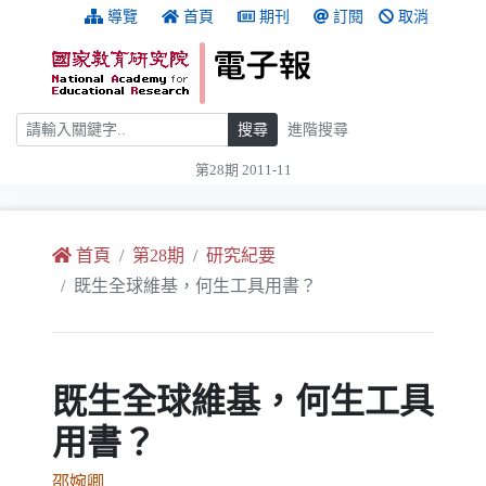
跳到主要內容
:::
導覽
首頁
期刊
訂閱
取消
搜尋
搜尋
進階搜尋
第28期 2011-11
:::
首頁
第28期
研究紀要
既生全球維基，何生工具用書？
既生全球維基，何生工具
用書？
邵婉卿