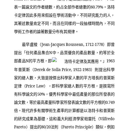
表一篇論文的作者總數，約占全部作者總數的
60.79%
。洛特
卡定律因此多用來假設在學術活動中，不同研究能力的人，
其著述數量肯定不同，而且在同樣的一段抽樣時間內，不同
學術工作者的論著數量分布有其規律。
最早盧梭（
Jean-Jacques Roussean, 1712-1778
）即曾
提出「任何產品集合
N
中，品質優良的產品數量，約等於全
部產品
N
的平方根，即
。」
1963
年普萊斯（
Derek de Solla Price, 1922-1983
）則提出科學
家的總人數，大致是按傑出科學家人數的平方增長的普萊斯
定律（
Price Law
），即科學家總人數的平方根，是撰寫所
有科學論文的
50%
，優秀科學家中最低產量的那位所發表的
論文數，等於最高產量科學家所發表論文數的平方根的
0.749
倍。現代許多有關學術生產率的計算都是以洛特卡和普萊斯
的研究成果為基礎，這和義大利經濟學家帕雷托（
Vilfredo
Pareto
）提出的
80/20
法則（
Pareto Principle
）類似，例如