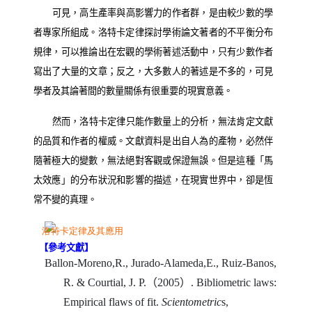
可見，高生產率與高影響力的作者群，是由較少數的學
者專家所組成。洛特卡定律探討學術論文著者的不平衡分布
規律，可以推論出在宏觀的學術著述活動中，只有少數作者
寫出了大量的文章；反之，大多數人的著述是不多的，可見
學者及其論著間的數量關係有很重要的現實意義。
然而，洛特卡定律只能作數量上的分析，無法肯定文獻
的品質和作者的權威。文獻資料是出自人為的產物，必然伴
隨著極大的變數，無法絕對客觀或保證無誤。但是這種「馬
太效應」的分布狀況和影響的描述，在現實世界中，卻是恆
常不變的真理。
【參考文獻】
Ballon-Moreno,R., Jurado-Alameda,E., Ruiz-Banos,
R. & Courtial, J. P.
（
2005
）
. Bibliometric laws:
Empirical flaws of fit.
Scientometric
s,