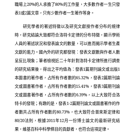
職場上
20%
的人承擔了
80%
的工作量，大多數作者一生只發
表
1
或
2
篇文章，只有少數作者一生著作等身。
研究學者的著述特徵以及研究文獻按作者分布的規律
時，研究結論大致都符合洛特卡定律的分布特徵，顯示學術
人員的著述狀況和發表論文的數量，可以進而揭示學者生產
文獻的能力。國內外的研究都發現：發表文獻數與作者人數
呈反比現象；筆者檢視近二十年針對洛特卡定律所進行調查
的研究結果後，得出之平均值為：發表
1
篇期刊論文或出版
1
本圖書的著作者，占所有作者數的
65.32%
，發表
2
篇期刊論
文或圖書著作者，占所有作者數的
15.41%
，發表
3
篇期刊論
文或圖書著作者，占所有作者數的
6.39%
，以上大致符合洛
特卡的發現；有趣的是，發表
1-2
篇期刊論文或圖書著作的作
者數共占所有作者數的
80.73%
，也大致符合普來斯定律和
80/20
法則，根據
2011
年
12
月一份博士論文的最新研究結
果，維基百科中科學條目的貢獻者，也符合這項定律。