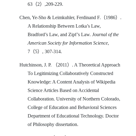
63
（
2
）
,209-229.
Chen, Ye-Sho & Leimkuhler, Ferdinand F.
（
1986
）
.
A Relationship Between Lotka’s Law,
Bradford’s Law, and Zipf’s Law.
Journal of the
American Society for Information Science
,
7
（
5
）
, 307-314.
Hutchinson
, J. P.
（
2011
）
. A Theoretical Approach
To Legitimizing Collaboratively Constructed
Knowledge: A Content Analysis of Wikipedia
Science Articles Based on Accidental
Collaboration. University of Northern Colorado,
College of Education and Behavioral Sciences
Department of Educational Technology. Doctor
of Philosophy dissertation.