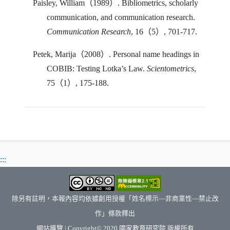
Paisley, William
（
1989
）
. Bibliometrics, scholarly
communication, and communication research.
Communication Research
, 16
（
5
）
, 701-717.
Petek, Marija
（
2008
）
. Personal name headings in
COBIB: Testing Lotka’s Law.
Scientometrics
,
75
（
1
）
, 175-188.
:::
除另有註明，本報內容均依據創用授權「姓名標示—非商業性—禁止改
作」條款釋出
（另開新視窗）
網站導覽
| Copyright© 2020
國家教育研究院
版權所有