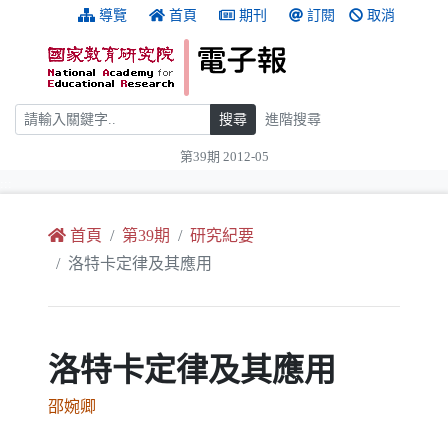
跳到主要內容
:::
導覽
首頁
期刊
訂閱
取消
搜尋
搜尋
進階搜尋
第39期 2012-05
:::
首頁
第39期
研究紀要
洛特卡定律及其應用
洛特卡定律及其應用
邵婉卿