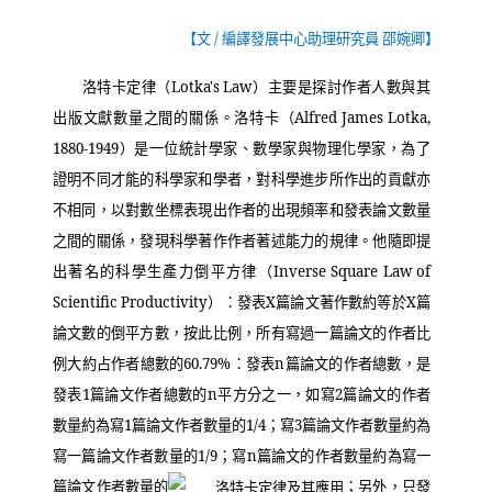
【文
/
編譯發展中心助理研究員 邵婉卿】
洛特卡定律（
Lotka's Law
）主要是探討作者人數與其
出版文獻數量之間的關係。洛特卡（
Alfred James Lotka,
1880-1949
）是一位統計學家、數學家與物理化學家，為了
證明不同才能的科學家和學者，對科學進步所作出的貢獻亦
不相同，以對數坐標表現出作者的出現頻率和發表論文數量
之間的關係，發現科學著作作者著述能力的規律。他隨即提
出著名的科學生產力倒平方律（
Inverse Square Law of
Scientific Productivity
）：發表
X
篇論文著作數約等於
X
篇
論文數的倒平方數，按此比例，所有寫過一篇論文的作者比
例大約占作者總數的
60.79%
：發表
n
篇論文的作者總數，是
發表
1
篇論文作者總數的
n
平方分之一，如寫
2
篇論文的作者
數量約為寫
1
篇論文作者數量的
1/4
；寫
3
篇論文作者數量約為
寫一篇論文作者數量的
1/9
；寫
n
篇論文的作者數量約為寫一
篇論文作者數量的
；另外，只發