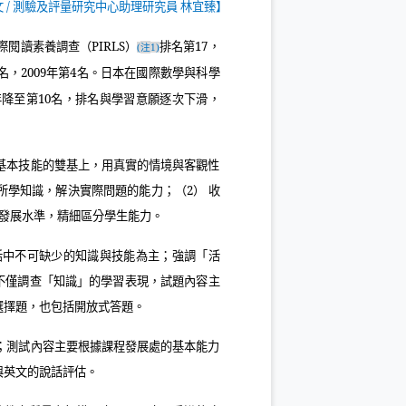
文
/
測驗及評量研究中心助理研究員 林宜臻】
際閱讀素養調查（
PIRLS
）
排名第
17
，
注
(
1)
名，
2009
年第
4
名。日本在國際數學與科學
年降至第
10
名，排名與學習意願逐次下滑，
基本技能的雙基上，用真實的情境與客觀性
用所學知識，解決實際問題的能力；（
2
） 收
發展水準，精細區分學生能力。
活中不可缺少的知識與技能為主；強調「活
不僅調查「知識」的學習表現，試題內容主
選擇題，也包括開放式答題。
；測試內容主要根據課程發展處的基本能力
與英文的說話評估。