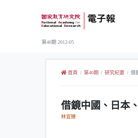
跳到主要內容
第40期 2012-05
:::
首頁
第40期
研究紀要
借
借鏡中國、日本
林宜臻