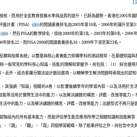
【
檢核，而用於全民教育發展水準與品質的提升，已蔚為趨勢。香港在
2001
年國
評量計畫（
PISA
）
的閱讀素養排名由
2003
年第
10
名，
2006
年則躍升至第
3
注
(
2)
異
，然在
PISA
的數學排名，卻由
2000
年的第
1
名，
2003
年的第
6
名，
2006
注
(
4)
06
年排名
22
，而
PISA 2006
的閱讀素養排名
16
，
2009
年下滑至第
23
名。
反饋與指導系統」以雙基與核心素養能力架構學科的測試框架，在基礎知識與
除一般常見的學科核心知識、技能的理解和掌握外，尚包括：（
1
） 綜合運
等。此外，結合索羅分類法設計題目選項，以瞭解學生解決問題時表現出的認知
」，其強調「知識」相關的
A
卷，以影響後續學年的學習內容，以及活用於生
技能等活用於實際生活中的能力，以及解決課題的構思、評鑑、改進等能力。
生活中的能力，以及解決課題的構思、評鑑、改進等能力；出題型式不再只是
習階段內的所有基本能力，而是評估學生能否應用所學之相關知識和技能解答
」、「讀」、「聽」、「寫」四個學習範疇，除了紙筆評估之外，尚包含中文