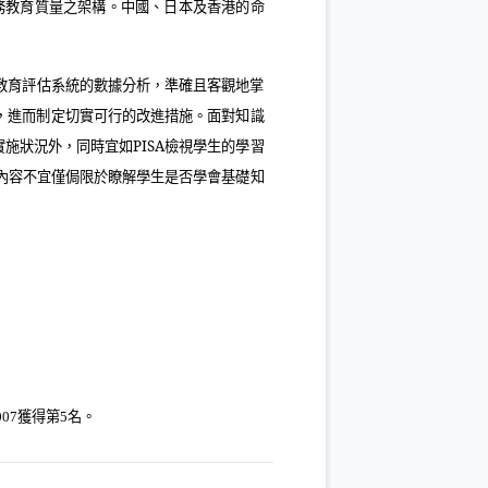
務教育質量之架構。中國、日本及香港的命
教育評估系統的數據分析，準確且客觀地掌
，進而制定切實可行的改進措施。面對知識
實施狀況外，同時宜如
PISA
檢視學生的學習
內容不宜僅侷限於瞭解學生是否學會基礎知
獲得第
名。
07
5