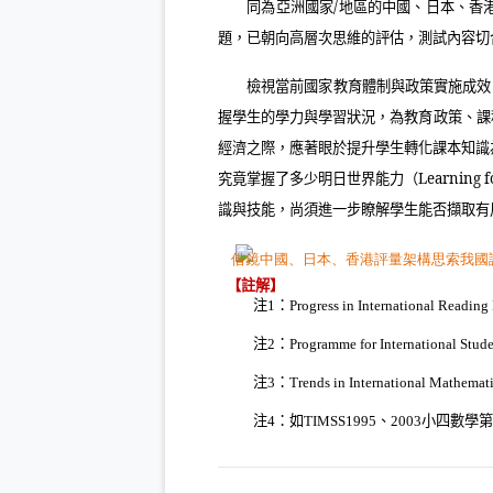
同為亞洲國家
/
地區的中國、日本、香
題，已朝向高層次思維的評估，測試內容切
檢視當前國家教育體制與政策實施成效
握學生的學力與學習狀況，為教育政策、課
經濟之際，應著眼於提升學生轉化課本知識
究竟掌握了多少明日世界能力（
Learning 
識與技能，尚須進一步瞭解學生能否擷取有
【註解】
注
：
1
Progress in International Reading
注
：
2
Programme for International Stud
注
：
3
Trends in International Mathemat
注
：
如
、
小四數學第
4
TIMSS1995
2003