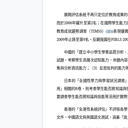
展開評估系統不再只定位於教育成果的
而於
2006
年躍升至第
2
名；在國際學生能力
教育成就趨勢調查（
TIMSS
）
表現優
注
(
3)
2009
年止跌至第
9
名。反觀我國在
PIRLS 20
中國的「建立中小學生學業品質分析、
試題，考察學生高層次認知能力，命題內容
集與分析資訊能力；（
3
）反思批判的能力
日本的「全國性學力與學習狀況調查
用」相關的
B
卷，則考查學生能否將知識與
要調查學生能否將知識與技能等活用於實際
香港的「全港性系統評估」不評核各學
文件，中國語文與英國語文測試，涵蓋「說