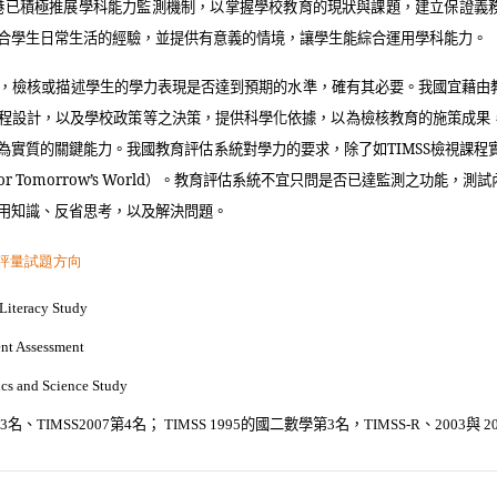
港已積極推展學科能力監測機制，以掌握學校教育的現狀與課題，建立保證義
合學生日常生活的經驗，並提供有意義的情境，讓學生能綜合運用學科能力。
，檢核或描述學生的學力表現是否達到預期的水準，確有其必要。我國宜藉由
程設計，以及學校政策等之決策，提供科學化依據，以為檢核教育的施策成果
為實質的關鍵能力。我國教育評估系統對學力的要求，除了如
TIMSS
檢視課程
for Tomorrow’s World
）。教育評估系統不宜只問是否已達監測之功能，測試
用知識、反省思考，以及解決問題。
 Literacy Study
ent Assessment
ics and Science Study
名、
第
名；
的國二數學第
名，
、
與
3
TIMSS2007
4
TIMSS 1995
3
TIMSS-R
2003
20