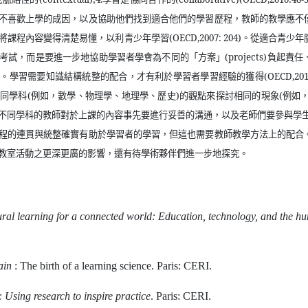
不喜歡上學的成因，以及協助他們找到適合他們的學習歷程，教師的教學應不
將課程內容變得清楚易懂，以利青少年學習
(OECD,2007: 204)
。從適合青少年
考試，而是要進一步地協助學習者學會為不同的「方案」
(projects)
負起責任
)
。學習需要知識結構統整的配合，才有利於學習者學習經驗的獲得
(OECD,201
不同學科
(
例如，數學、物理學、地理學、歷史
)
的觀點來探討相同的現象
(
例如
不同學科的教師對於上課的內容事先要進行妥善的溝通，以及老師們要參與學
程的連貫與統整確實有助於學習者的學習，但這也需要教師教學方法上的配合
教室活動之更深更廣的影響，還有待學術夥伴們進一步地探究。
ral learning for a connected world: Education, technology, and the h
ain
: The birth of a learning science. Paris: CERI.
: Using research to inspire practice
. Paris: CERI.