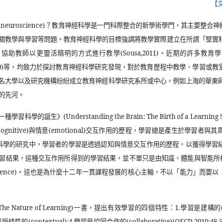
【
 neuroscience)
？教育神經科學是一門科際整合的新學術學門，其主要整合神
關教學與學習等問題。教育神經科學的目標強調將教學實際建立在所謂「堅實
，協助教師以更靈活精明的方式進行教學
(Sousa,2011)
。近期的許多教育學
0)
等，均致力於探討教育神經科學研究發現，對於教育歷程中教學、學習或教
名大學以及研究機構紛紛成立教育神經科學研究系所或中心，例如上海的華東
的先河。
一種學習科學的誕生》
(Understanding the Brain: The Birth of a Learning 
cognitive)
與情意
(emotional)
交互作用的歷程，學習總是產生於學習者與其
科學的研究中，學習者的學習是透過認知與情意交互作用的歷程，以獲得學習
習結果，這種交互作用所得到的學習結果，並不單只是由知識、體能與智能所
ence)
。這也是為什麼十二年一貫課程發展的核心主軸，不以「能力」而要以
The Nature of Learning)
一書，提出有效學習的四個特性：
1.
學習是建構的
或脈絡性的
(contextual);4.
學習是協同合作的
(collaborative)(OECD,2010:48-