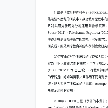
什麼是「教育神經科學」
(educational
能及運作歷程的研究中，探討教育歷程中有
且將其研究發現充分地運用到教學實際
Sousa(2011)
、
Tokuhama- Espinosa (201
學逐漸得到國際學術界的重視，當今世界知
研究所，開啟兩岸教育神經科學制度化研究
2007
年由
OECD
所出版的《瞭解大腦：
定為「個人資質潛能的開展，包含了認知
(
(OECD,2007: 197)
由上所知，在教育神經
的學習是由認知與情意交互作用下而得到學
識、能力與態度所構成的「素養」
(compet
所顯示出來的證據。
2010
年，
OECD
出版《學習的本質》
(
regulation) ;3.
學習是情境性的
(situated)