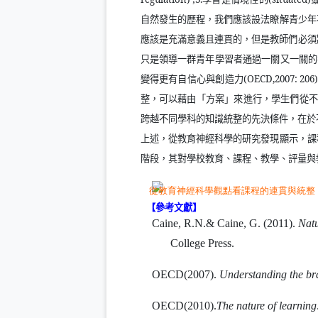
自然發生的歷程，我們應該設法瞭解青少年
應該是充滿意義且連貫的，但是教師們必須
只是領導一群青年學習者通過一關又一關的
變得更有自信心與創造力
(OECD,2007: 206
整，可以藉由「方案」來進行，學生們從
跨越不同學科的知識統整的先決條件，在於
上述，從教育神經科學的研究發現顯示，課
階段，其對學校教育、課程、教學、評量與
【參考文獻】
Caine, R.N.& Caine, G. (2011).
Natu
College Press.
OECD(2007).
Understanding the br
OECD(2010).
The nature of learning