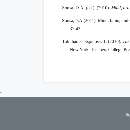
Sousa, D.A. (ed.). (2010).
Mind, brai
Sousa,D.A.(2011). Mind, brain, and e
37-43.
Tokuhama- Espinosa, T. (2010).
The 
New York: Teachers College Pre
:::
除