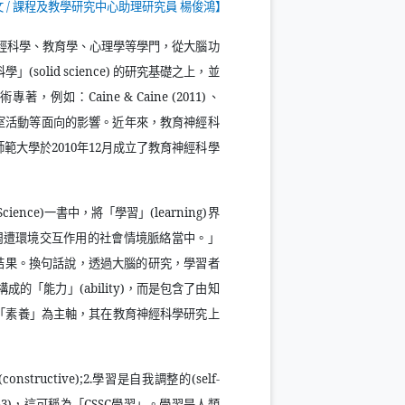
文
/
課程及教學研究中心助理研究員 楊俊鴻】
經科學、教育學、心理學等學門，從大腦功
科學」
(solid science)
的研究基礎之上，並
術專著，例如：
Caine & Caine (2011)
、
室活動等面向的影響。近年來，教育神經科
師範大學於
2010
年
12
月成立了教育神經科學
Science)
一書中，將「學習」
(learning)
界
周遭環境交互作用的社會情境脈絡當中。」
結果。換句話說，透過大腦的研究，學習者
構成的「能力」
(ability)
，而是包含了由知
「素養」為主軸，其在教育神經科學研究上
(constructive);2.
學習是自我調整的
(self-
53)
，這可稱為「
CSSC
學習」。學習是人類