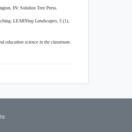
ngton, IN: Solution Tree Press.
aching.
LEARNing Landscapes
, 5 (1),
nd education science in the classroom
.
釋出