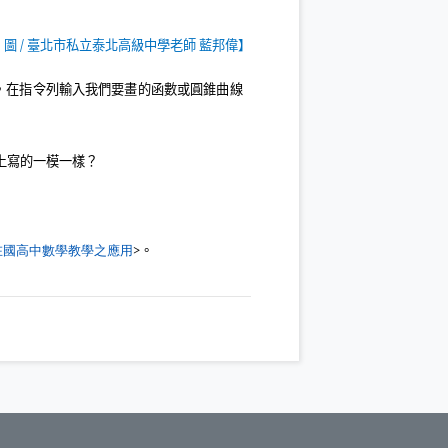
、圖
/
臺北市私立泰北高級中學老師 藍邦偉】
，在指令列輸入我們要畫的函數或圓錐曲線
上寫的一模一樣？
（另開新視窗）
在國高中數學教學之應用
>
。