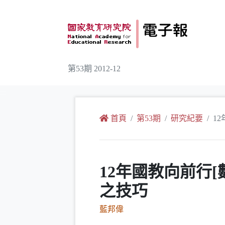
跳到主要內容
第53期 2012-12
:::
首頁
第53期
研究紀要
1
12年國教向前行[
之技巧
藍邦偉