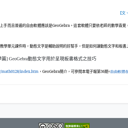
【文
上手而且普遍的自由軟體應該是
GeoGebra
。這套軟體只要依老師的數學直覺
作教學單元課件時，動態文字是輔助說明的好幫手，但是如何讓動態文字和板書
（另開新視窗）
tw/math0128/index.htm
，
GeoGebra
簡介，可參閱本電子報第
36
期
<
自由軟體