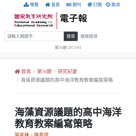
跳到主要內容
:::
導覽
首頁
期刊
訂閱
取消
搜尋
搜尋
進階搜尋
第56期 2013-01
:::
首頁
第56期
研究紀要
海藻資源議題的高中海洋教育教案編寫策略
海藻資源議題的高中海洋
教育教案編寫策略
葉家棟、陳柔伊