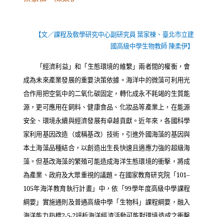
【文／課程及敎學研究中心副研究員 葉家棟、臺北市立建
國高級中學生物教師 陳柔伊】
「經濟利益」和「生態環境的維繫」兩者間的權衡，會
成為未來產業發展的重要決策依據。海洋中的微藻可利用光
合作用把空氣中的二氧化碳固定，轉化成永不耗竭的生質能
源，更可應用在飼料、健康食品、化妝品等產業上，在能源
安全、環境永續與經濟發展有卓越貢獻。近年來，各國科學
家利用基因改造（或稱基改）技術，引進外國海藻的基因與
本土海藻品種結合，以創造出生長快速且適應力強的超級海
藻。但基改海藻的繁殖可能造成海洋生態環境的衝擊，將成
為產業、政府及大眾重視的議題。在國家教育研究院「
101–
105
年海洋教育執行計畫」中，依「
99
學年度高級中學課程
綱要」實施通則及普通高級中學「生物科」課程綱要，融入
海洋能力指標
2-5-2
評析海洋經濟活動可能對環境造成之衝擊