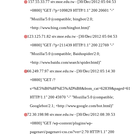
◎
157.55.33.77 stv.moe.edu.tw - [30/Dec/2012:05:04:53
+0800] "GET /?p=109829 HTTP/1.1" 200 20601 "-"
"Mozilla/5.0 (compatible; bingbot/2.0;
+http://www.bing.com/bingbot.htm)"
◎
123.125.71.82 stv.moe.edu.tw - [30/Dec/2012:05:04:53
+0800] "GET /?p=211439 HTTP/1.1" 200 22769 "-"
"Mozilla/5.0 (compatible; Baiduspider/2.0;
+http://www.baidu.com/search/spider.html)"
◎
66.249.77.97 stv.moe.edu.tw - [30/Dec/2012:05:14:30
+0800] "GET /?
s=%E5%B0%8F%E5%AD%B8&from_cat=62839&paged=61
HTTP/1.1" 200 45970 "-" "Mozilla/5.0 (compatible;
Googlebot/2.1; +http://www.google.com/bot.html)"
◎
72.30.198.98 stv.moe.edu.tw - [30/Dec/2012:08:39:53
+0800] "GET /wp-content/plugins/wp-
pagenavi/pagenavi-css.css?ver=2.70 HTTP/1.1" 200