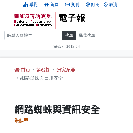
跳到主要內容
:::
導覽
首頁
期刊
訂閱
取消
搜尋
搜尋
進階搜尋
第62期 2013-04
:::
首頁
第62期
研究紀要
網路蜘蛛與資訊安全
網路蜘蛛與資訊安全
朱麒華