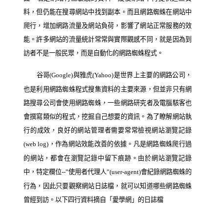
料，但仍能在搜尋網站中找到副本。而且網路蜘蛛在網站中
爬行，增加網路流量及網站負荷，影響了網站正常服務的效
能。許多網站的流量統計常常與實際觀感不同，就是因為到
訪者不是一般民眾，而是自動化的網路蜘蛛程式。
谷哥
與雅虎
是世界上主要的網路公司，
(Google)
(Yahoo)
也是利用網路蜘蛛程式搜集資料的主要來源，但並非只有網
路搜尋公司會使用網路蜘蛛，一些網路研究者及電腦駭客也
會撰寫類似的程式，挖掘自己想要的資訊。為了瞭解網站執
行的成效，良好的網站管理者需要常常檢視網站瀏覽記錄
，作為網站效能改善的依據。凡是網路蜘蛛爬行過
(web log)
的網站，都會在瀏覽記錄中留下痕跡。由於網站瀏覽記錄
中，特定欄位
使用者代理人
會紀錄網路蜘蛛的
--”
”(user-agent)
行為，因此只要觀察網站日誌檔，就可以知道哪些網路蜘蛛
曾經到訪。以下四行資料摘自「愛學網」的日誌檔