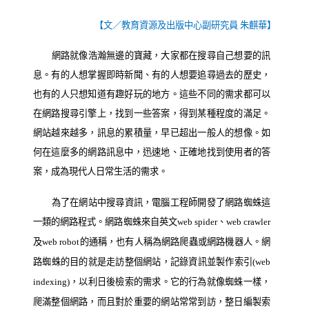
【文／教育資源及出版中心副研究員 朱麒華】
網路就像浩瀚無邊的寶藏，大家都在搜尋自己想要的訊
息。有的人想掌握即時新聞、有的人想要追尋過去的歷史，
也有的人只想知道有趣好玩的地方。這些不同的需求都可以
在網路搜尋引擎上，找到一些答案，得到某種程度的滿足。
網站越來越多，訊息的累積量，早已超出一般人的想像。如
何在這麼多的網路訊息中，迅速地、正確地找到使用者的答
案，成為現代人日常生活的需求。
為了在網站中搜尋資訊，電腦工程師開發了網路蜘蛛這
一類的網路程式。網路蜘蛛來自英文
、
web spider
web crawler
及
的通稱，也有人稱為網路爬蟲或網路機器人。網
web robot
路蜘蛛的目的就是走訪整個網站，記錄資訊並製作索引
(web
，以利日後檢索的需求。它的行為就像蜘蛛一樣，
indexing)
爬滿整個網路，而且對於重要的網站常常到訪，整日編製索