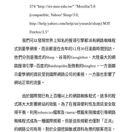
374 "http://stv.moe.edu.tw/" "Mozilla/5.0
(compatible; Yahoo! Slurp/3.0;
http://help.yahoo.com/help/us/ysearch/slurp) NOT
Firefox/3.5"
我們可以發現世界上知名的搜尋引擎都派有網路蜘蛛程
式到愛學網來，而且都是在去年的
月
日
凌晨時間到訪。
12
30
他們分別是雅虎的
、谷哥的
、大陸最大的網
Slurp
Googlebot
路搜尋引擎
百度的
及微軟的
。一方面顯
--
Baiduspider
bingbot
示愛學網的資訊受到國際網路公司的重視，一方面也影響了
網站正常的流量。
由於國際間已有上百種以上的網路蜘蛛程式，過多的程
式將大大影響網站的效能。為了在搜尋便利性及資訊安全取
得平衡，利用
檔案及
標籤來阻擋或引導網路
robots.txt
<meta>
蜘蛛程式成為一種國際規範。但是這些規範也僅對「正派」
的網路公司有用，對於企圖挖掘敏感資料為樂的駭客而言，