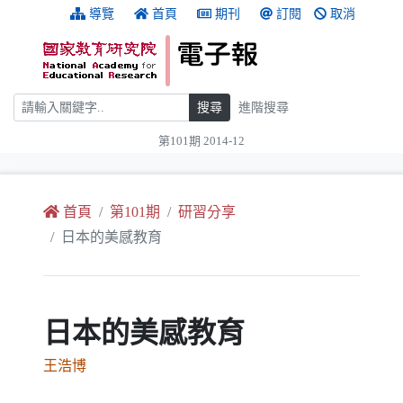
跳到主要內容
:::
導覽
首頁
期刊
訂閱
取消
搜尋
搜尋
進階搜尋
第101期 2014-12
:::
首頁
第101期
研習分享
日本的美感教育
日本的美感教育
王浩博