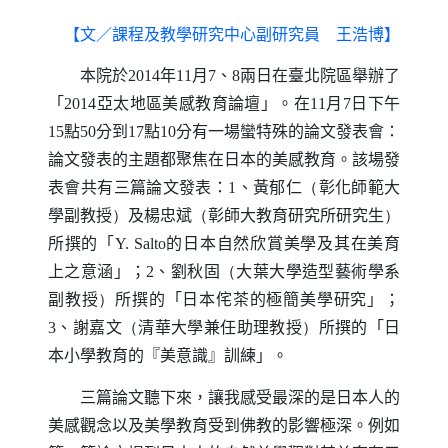
【文／課程及教學研究中心副研究員 王浩博】
本院於
2014
年
11
月
7
、
8
兩日在臺北院區舉辦了
「
2014
亞太地區美感教育論壇」。在
11
月
7
日下午
15
點
50
分到
17
點
10
分有一場蠻特殊的論文發表會：
論文發表的主題都聚焦在日本的美感教育。該場發
表會共有三篇論文發表：
1
、黃郁仁
（
彰化師範大
學副教授
）
及楊忠斌
（
彰師大教育研究所研究生
）
所撰的「
Y. Salto
的日本自然欣賞美學及其在美育
上之意涵」；
2
、劉秋固
（
大葉大學造型藝術學系
副教授
）
所撰的「日本侘茶的極簡美學研究」；
3
、謝嘉文
（
清華大學兼任助理教授
）
所撰的「日
本小學教育的『美意識』訓練」。
三篇論文聽下來，讓我感受最深的是日本人的
美感觀念以及美學教育受到佛教的影響極深。例如