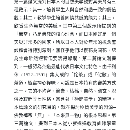
第一篇論文提到日本人的自然美學觀對其美育有三
種啟示：其一，培養學生人與自然和諧一致的價值
觀；其二，教導學生培養同情共感的能力；其三，
欣賞生命無常的美感。其中第三個啟示所提到的
「無常」乃是佛教的核心理念，而日本剛好是一個
天災非常多的國家，所以日本人對於無常的概念應
該體會得特別深刻。無怪乎他們以櫻花為國花，認
為生命雖然短暫但要活得燦爛。第二篇論文則提
到，一般認為茶道最能代表日本文化特色。由千利
休
（1522
─
1591）
集大成的「侘茶」或「侘數」的
茶道，極富禪心禪味，可說是日本特有的審美方式
之一。它的不均齊、簡素、枯槁、自然、幽玄、脫
俗及寂靜等七性格，富含著「極簡美學」的精神。
本篇論文的研究目的，就在探討極簡美學的淵源─
佛教禪宗「無」、「本來無一物」的根本思想。第
三篇論文，提到日本人從小就透過教育訓練學童