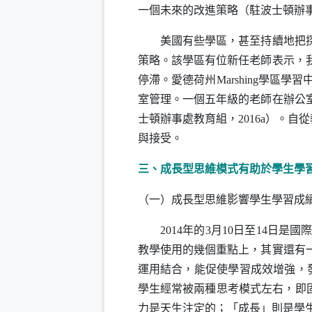
一個未來的改進策略（駐波士頓辦
美國有些學區，甚至持續地把
策略。該學區有位新任老師表示，
停滯。愛德荷州
Marshing
學區學習
室管理。一個五年級的老師在辦公
士頓辦事處教育組，
2016a
）。自從
與接受。
三、成長型思維模式有助於學生學
（一）成長型思維影響學生學習成
2014
年的
3
月
10
日至
14
日是國
教學使用的幾個重點上，其實還有
運用結合，能促使學習成效增強，
學生經常被兩種思考模式左右，即
力是天生注定的；「成長」則是學