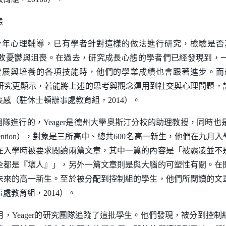
態
少年心理輔導，已有學者針對這樣的做法進行研究，檢驗是否
敗憂鬱與沮喪。在過去，研究成長心態的學者們已經發現到，
發展與培養的各項技能時，他們的學業成績也會跟著進步。而
研究更顯示，若能將上述的思考與觀念運用到社交與心理問題，
喪感（駐休士頓辦事處教育組，
2014
）。
團隊進行的，
Yeager
是德州大學奧斯汀分校的助理教授，同時也
ention
），對象是三所高中、總共
600
名高一新生，他們在九月入
在入學時被要求閱讀兩篇文章，其中一篇的內容是「被霸凌並不
全都是『壞人』」，另外一篇文章則是與大腦的可塑性有關。在
未來的高一新生。至於被分配到控制組的學生，他們所閱讀的文
事處教育組，
2014
）。
月，
Yeager
的研究團隊追蹤了這批學生。他們發現，被分到控制