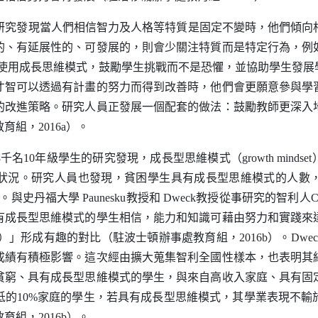
研究發現當人們相信智力及人格等特質是固定不變時，他們傾向
的、有延展性的、可發展的，則會少關注特質而是特定行為，例
使用成長思維模式，鼓勵學生挑戰而不是恐懼，並協助學生發展
才智可以透過有計畫的努力而得到改善時，他們會更願意參與學
的改進策略。研究人員正發展一個配套的做法：鼓勵教師更深入
教育組，
2016a
）。
8
千名
10
年級學生的研究發現，成長型思維模式（
growth mindset
狀況。研究人員也發現，貧困學生具有成長型思維模式的人數
。與史丹福大學
Paunesku
教授和
Dweck
教授從事研究的智利人
C
有成長型思維模式的學生相信，能力和知識可藉由努力和實踐來
）」形成有趣的對比（駐波士頓辦事處教育組，
2016b
）。
Dwec
成績有積極影響。這次經由擴大蒐集智利全國性樣本，也表明其
貧窮、具有成長型思維模式的學生，與來自高收入家庭、具有固
低的
10%
家庭的學生，若具有成長型思維模式，其學業表現不輸
教育組，
2016b
）。