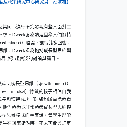
度及政策研究中心研究員 蔡進雄】
及其同事進行研究發現有些人面對工
不懈。
Dweck
認為這是因為人們抱持
ixed mindset
）理論，獲得諸多回響，
思維，
Dweck
認為抱持成長型思維與
育界也引起廣泛的討論與矚目。
模式：成長型思維（
growth mindset
）
rowth mindset
）特質的孩子相信自我
成長和獲得成功（駐紐約辦事處教育
，他們熟悉或非常熟悉成長型思維模
長型思維模式的專家說，當學生理解
學生在回應錯誤時，不太可能會訂定