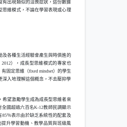
沒有出現類似的沮喪症狀，這份數據
型思維模式，不論在學習表現或心理
動及各種生活經驗會產生與時俱進的
，
2012
），成長型思維模式的專家也
，有固定思維（
fixed mindset
）的學生
更深入地理解這個概念，不去壓抑學
，希望激勵學生成為成長型思維者來
對全國超過六百名
K-12
教師民調顯示
有
85
％表示由於缺乏系統性的配套及
助提升學習動機、教學品質與班級風