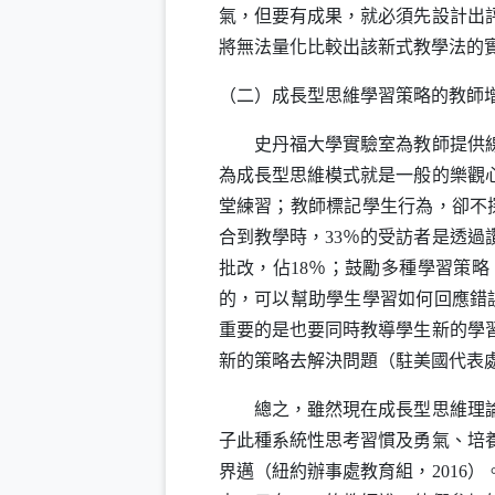
氣，但要有成果，就必須先設計出
將無法量化比較出該新式教學法的
（二）成長型思維學習策略的教師
史丹福大學實驗室為教師提供
為成長型思維模式就是一般的樂觀
堂練習；教師標記學生行為，卻不
合到教學時，
33
％的受訪者是透過
批改，佔
18
％；鼓勵多種學習策略
的，可以幫助學生學習如何回應錯
重要的是也要同時教導學生新的學
新的策略去解決問題（駐美國代表
總之，雖然現在成長型思維理
子此種系統性思考習慣及勇氣、培
界邁（紐約辦事處教育組，
2016
）