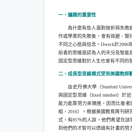
一
、議題的重要性
為什麼有些人面對挫折與失敗
作或學業的失敗後，會有逃避、堅
不同之心態與信念。
Dweck
於
2006
前者的思維是認為人的天分及智能
固定型思維對於人生也會有不同的
二、成長型思維模式受到美國教師
由史丹佛大學（
Stanford Univer
與固定型思維（
fixed mindset
）於近
能力能靠努力來精進，因而比後者
組，
2016
）。根據美國教育周刊研
式，有
85
％的人說，他們希望在該
到他們的才智可以透過有計畫的努