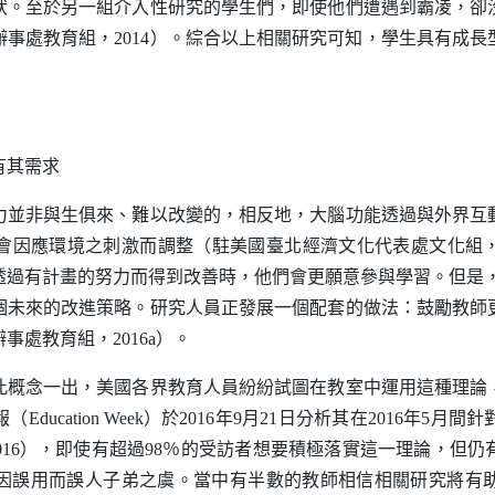
狀。至於另一組介入性研究的學生們，即使他們遭遇到霸凌，卻
辦事處教育組，
2014
）。綜合以上相關研究可知，學生具有成長
有其需求
力並非與生俱來、難以改變的，相反地，大腦功能透過與外界互
會因應環境之刺激而調整（駐美國臺北經濟文化代表處文化組
透過有計畫的努力而得到改善時，他們會更願意參與學習。但是
個未來的改進策略。研究人員正發展一個配套的做法：鼓勵教師
辦事處教育組，
2016a
）。
此概念一出，美國各界教育人員紛紛試圖在教室中運用這種理論
報（
Education Week
）於
2016
年
9
月
21
日分析其在
2016
年
5
月間針
016
），即使有超過
98
％的受訪者想要積極落實這一理論，但仍
因誤用而誤人子弟之虞。當中有半數的教師相信相關研究將有