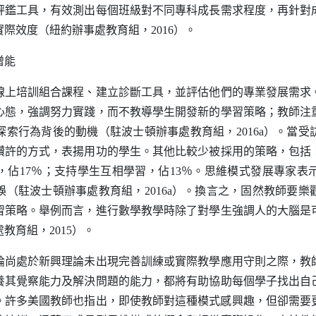
評鑑工具，有效測出每個班級對不同專科成長需求程度，再針對
實際效度（紐約辦事處教育組，
2016
）。
增能
線上培訓組合課程、建立診斷工具，並評估他們的專業發展需求
心態，強調努力實踐，而不教導學生開發新的學習策略；教師注
探索行為背後的動機（駐波士頓辦事處教育組，
2016a
）。當受
讚許的方式，表揚用功的學生。其他比較少被採用的策略，包括
，佔
17
％；支持學生互相學習，佔
13
％。思維模式發展專家表
誤（駐波士頓辦事處教育組，
2016a
）。換言之，固然教師要樂
習策略。舉例而言，進行數學教學時除了對學生強調人的大腦是
處教育組，
2015
）。
論尚處於新興理論未出現完善訓練或實際教學應用守則之際，教
養其覺察能力及解決問題的能力，都將有助協助每個學子找出自
。許多美國教師也指出，即使教師對這種模式感興趣，但卻需要