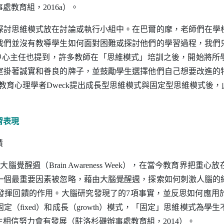
事處教育組，
2016a
）。
探討思維模式放在討論或執行小組中。在巴爾的摩，老師們在學
我們並沒有教導學生如何面對困難或探討他們的學習過程，我們
中心主任也提到，許多教師在「思維模式」培訓之後，開始將所
室掛著誠實和善良的牌子，並鼓勵學生選擇他們自己想要改進的
教育心理學者
Dweck
提出成長型思維模式與固定型思維模式後，
習表現
績
際大腦覺醒週（
Brain Awareness Week
），在當今教育界把重心放
一個最重要因素被忽略，藉由大腦覺醒週，探索如何刺激人腦的
發揮回饋的作用。大腦研究發現了的
7
項事實，並反思如何應用
固定（
fixed
）和成長（
growth
）模式，「固定」思維模式為學生
生相信努力會有發展（駐洛杉磯辦事處教育組，
2014
）。