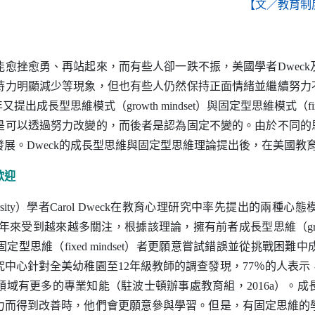
【文／教育制
能愈挫愈勇、再站起來，而有些人卻一跌不振，美國學者
Dweck
持力明顯減少等現象，但也有些人仍然保持正面情緒並繼續努力
年又提出成長型思維模式（
growth mindset
）與固定型思維模式（
f
是可以透過努力改變的，而後者是認為固定不變的。由於不同的
發展。
Dweck
的成長型思維與固定型思維理論提出後，在美國教
歡迎
sity
）學者
Carol Dweck
在教育心理研究中率先提出的兩種心態
年來受到越來越多關注，根據該理論，擁有前者成長型思維（
g
固定型思維（
fixed mindset
）者更願意嘗試錯誤並從挑戰困難中
究中心針對全美幼稚園至
12
年級教師的調查發現，
77
％的人表示
領域有更多的專業知能（駐波士頓辦事處教育組，
2016a
）。成
力而得到改善時，他們會更願意參與學習。但是，有固定思維的