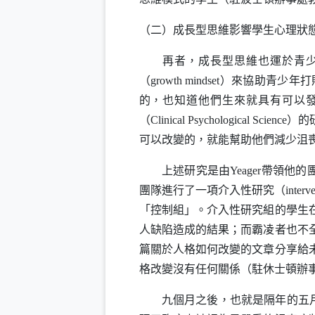
（二）成長型思維影響學生心理狀
再者，成長型思維也運於青
（
growth mindset
）來協助青少年打
的，也知道他們生來就具有可以
（
Clinical
Psychological Science
）的
可以改變的，就能幫助他們減少沮
上述研究是由
Yeager
帶領他的
團隊進行了一項介入性研究（
interv
「控制組」。介入性研究組的學生
人缺陷造成的結果；而霸凌者也不
篇關於人格如何改變的文章分享給
格改變沒有任何關係（駐休士頓辦
九個月之後，也就是隔年的五