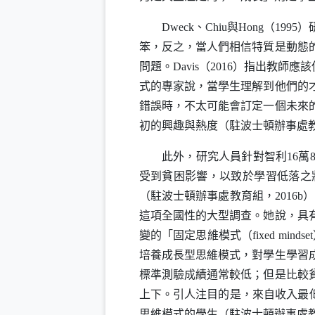
Dweck
、
Chiu
與
Hong
（
1995
）
笨，反之，當人們相信特質是動態
問題。
Davis
（
2016
）指出教師應該
式的專家說，當學生理解到他們的
錯誤時，不太可能會訂定一個未來
初的興趣與熱度（駐波士頓辦事處
此外，研究人員針對智利
16
萬
受到貧困影響，以致於學習低落之
（駐波士頓辦事處教育組，
2016b
）
這項全國性的大型調查。她說，具
變的「固定思維模式（
fixed mindset
培養成長型思維模式，對學生學習
標準測驗成績通常較低；但是比較
上下。引人注目的是，來自收入最
思維模式的學生（駐波士頓辦事處