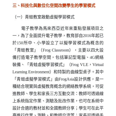
三、科技化與數位化空間改變學生的學習模式
（一）青蛙教室啟動虛擬學習模式
電子教學為馬來西亞近年來重點發展項目之
一，為了全面提升電子教學，教育部自
2016
年起已
於
150
所中、小學設立了以擬學習模式為概念的
「青蛙教室」（
Frog Classroom
），主要以四大設
備打造電子教學空間，包括筆記型電腦、
4G
網絡
裝備、「青蛙虛擬學習模式」（
Frog VLE
，
Virtual
Learning Environment
）和特製的曲線型桌子。其中
「青蛙虛擬學習模式」由
FrogAsia
設計供應，是一
種結合現實與虛擬教育概念的網絡教學系統，可促
進教師、學生和家長三方互動交流：教師可透過線
上系統指定作業、測驗及批改作業，也可在系統中
設計合適的教材並和全國教師分享；學生可在此平
臺進行作業、測驗、和教師交流等；家長可透過手