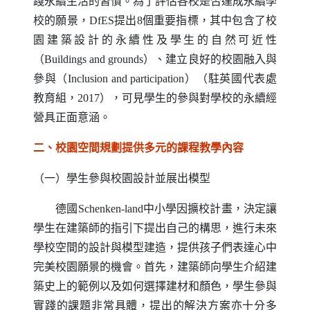
踐永續生活的習慣。為了評估各校是否達成永續學
校的願景，
DfES
提出
8
個重要指標，其中包含了校
園建築設計的永續性及學生的自然可近性
（
Buildings and grounds
）、建立良好的校園融入與
參與（
Inclusion and participation
）（駐英國代表處
教育組，
2017
），可見學生的參與對學校的永續經
營具正面意涵。
二、校園空間規劃提供多元的課程教學內容
（一）學生參與校園設計並展出模型
德國
Schenken-land
中小學因擴校計畫，決定讓
學生在建築師的指引下提出自己的構思，進行未來
學校空間的設計與模型建造，提供孩子們表達心中
完美校園願景的機會。首先，建築師向學生介紹建
築史上的範例以及如何選擇建材和顏色，學生參與
實踐的課題非常具體，提出的解決方案亦十分多