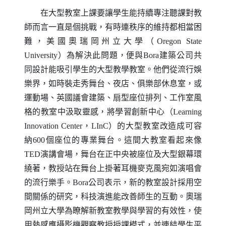
在大型教室上課要讓學生能持續專注聽課對教
師而言一直是個挑戰，有時連秩序的維持都相當困
難，美國奧瑞岡州立大學（
Oregon State
University
）為解決此問題，便與
Bora
建築公司共
同設計能吸引學生的大型教學教室。他們從流行娛
樂界，如時裝走秀舞台、夜店、俱樂部休息室，或
運動場、英國議會建築、扇型座位排列、工作室風
格的教室中汲取靈感，將學習創新中心（
Learning
Innovation Center
，
LInC
）的大型教室改造成可容
納
600
個座位的專業舞台。這間大教室看起來像
TED
演講會場，舞台在正中央被座位及大型銀幕環
繞著，教授站在舞台上掛著耳機麥克風宛如演唱會
的流行樂手。
Bora
公司表示，新的教室設計採用空
間關係的研究，科技演進能改善師生的互動。奧瑞
岡州立大學為瞭解新教室教學與學習的有效性，使
用熱感應攝影機觀察教授授課模式，並連結學生平