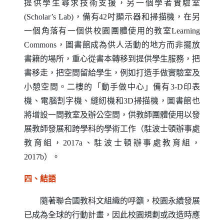
提供學生尋求技術支援，另一個學者實驗室
(Scholar’s Lab)
，備有
42
吋顯示器和掃描機，在另
一個角落有一個供校園團體使用的教室
Learning
Commons
，圖書館成為供人活動的地方而非擺放
書籍的場所，重心從書本轉移到提供學生服務，把
書移走，把空間留給學生，例如打造手做實驗室及
小憩空間。二樓的「動手做中心」備有
3-D
印表
機、電腦割字機、縫紉機和
3D
掃描機，圖書館也
將增設一間教室及辦公空間，供教師團體使用以發
展教師發展和跨學科的學術工作（駐波士頓辦事處
教育組，
2017a
、駐波士頓辦事處教育組，
2017b
）。
四、結語
隨著聯合國教科文組織的呼籲，校園永續發展
已成為全球的行動計畫，因此校園規劃或改造時應