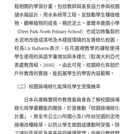
程相關的學習計畫，包括教師與家長協力參與校園
儲水箱設計、用水系統等工程，並鼓勵學生種植植
物、觀察植物的成長、親近泥土。墨爾本鹿園小學
（
Deer Park North Primary School
）也成功將龜裂的
水泥地改造成濕地及木棧道環繞的友善綠化校園，
校長
Liz Balharrie
表示，在花園裡教學的課程使得
學生使用的英語字彙增加與多樣化（駐澳大利亞代
表處教育組，
2016
），由此可見，校園綠化有助於
戶外教育的實施，能拓展學生的學習內容範疇。
（二）校園操場綠化能降低學生受傷機率
日本兵庫縣豐岡巿教育委員會為了解校園操場
綠化與學童體能的關係，於是推動「校園操場綠化
計畫」，將全巿公立
21
所國小及
15
所幼兒園的泥地
操場改種綠草，以防止學生遊戲或運動時受傷。除
了請社區居民及家長共同維護管理，亦進行教師問