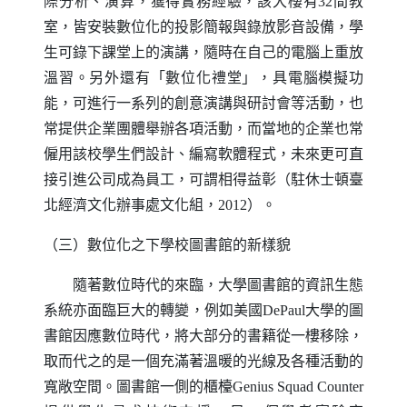
際分析、演算，獲得實務經驗，該大樓有
32
間教
室，皆安裝數位化的投影簡報與錄放影音設備，學
生可錄下課堂上的演講，隨時在自己的電腦上重放
溫習。另外還有「數位化禮堂」，具電腦模擬功
能，可進行一系列的創意演講與研討會等活動，也
常提供企業團體舉辦各項活動，而當地的企業也常
僱用該校學生們設計、編寫軟體程式，未來更可直
接引進公司成為員工，可謂相得益彰（駐休士頓臺
北經濟文化辦事處文化組，
2012
）。
（三）數位化之下學校圖書館的新樣貌
隨著數位時代的來臨，大學圖書館的資訊生態
系統亦面臨巨大的轉變，例如美國
DePaul
大學的圖
書館因應數位時代，將大部分的書籍從一樓移除，
取而代之的是一個充滿著溫暖的光線及各種活動的
寬敞空間。圖書館一側的櫃檯
Genius Squad Counter