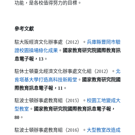
功能，是各校值得努力的目標。
參考文獻
駐大阪經濟文化辦事處（
2012
）。
兵庫縣豐岡巿驗
（另開新視窗）
證校園操場綠化成果
。
國家教育研究院國際教育訊
息電子報，
13
。
駐休士頓臺北經濟文化辦事處文化組（
2012
）。
北
（另開新視窗）
肯塔基大學打造高科技新殿堂
。
國家教育研究院國
際教育訊息電子報，
11
。
駐波士頓辦事處教育組（
2015
）。
校園工地變成大
（另開新視窗）
型教室
。
國家教育研究院國際教育訊息電子報，
80
。
駐波士頓辦事處教育組（
2016
）。
大型教室改造成