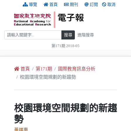
跳到主要內容
:::
導覽
首頁
期刊
訂閱
取消
搜尋
搜尋
進階搜尋
第171期 2018-05
:::
首頁
第171期
國際教育訊息分析
校園環境空間規劃的新趨勢
校園環境空間規劃的新趨
勢
黃祺惠