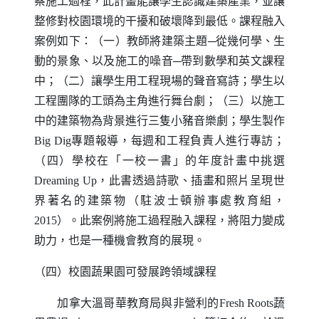
察施工過程，此計畫能讓學生認識建築產業，並讓
整修對校園環境的干擾和破壞降到最低。課程融入
案例如下：（一）教師將建築主題
─
從幾何學、生
動的景象、以及施工的噪音
─
帶到數學和英文課程
中；（二）讓學生用工程現場的聲音寫詩；學生以
工程團隊的工頭為主角進行舞台劇；（三）以施工
中的建築物為背景進行三隻小豬音樂劇；學生製作
Big Dig
專題報導，每週和工程負責人進行專訪；
（四）學校在「一校一書」的年度計畫中挑選
Dreaming Up
，此書透過詩歌、插畫和照片呈現世
界著名的建築物（駐波士頓辦事處教育組，
2015
）。此案例將施工過程融入課程，將阻力變成
助力，也是一種機會教育的展現。
（四）校園蔬果園可發展跨領域課程
加拿大溫哥華教育局與非營利的
Fresh Roots
蔬