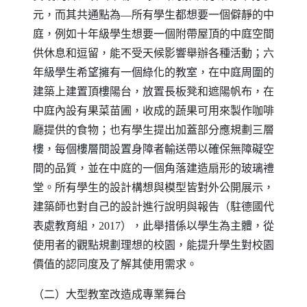
元，而其共通點為
—
所有學生都想要一個僻靜的中
庭，例如十年級學生想要一個附帶屋頂的中庭空間
供休息和逗留，能不受天候影響舉辦各種活動；六
年級學生希望擁有一個綠化的教室，在中庭周圍的
建築上建置頂樓陽台，放置長板凳和遮陽帆布，在
中庭內設有果菜苗圃，收成的蔬果可用來製作咖啡
廳提供的食物；也有學生提出加蓋部分應規劃三層
樓，每個樓層間設置身障者輸送帶以確保無障礙空
間的品質，並在中庭的一個角落建造扇形的玻璃禮
堂。所有學生的設計構想與模型皆對外公開展示，
建築師也對自己的設計進行說明與報告（駐德國代
表處教育組，
2017
），此舉措係以學生為主體，從
使用者的觀點規劃理想的校園，能提升學生對校園
價值的認同度及了解其使用需求。
（二）大型教室改造成專業舞台