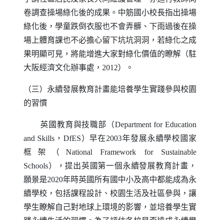
卷調查操場綠化後的成果。中筋國小校長指出操場
綠化後，學童跌倒衣服也不會弄髒、下雨過後在操
場上體育課也不必擔心留下坑坑洞洞，若綠化之成
果明顯可見，將能增進大家對綠化價值的瞭解（駐
大阪經濟文化辦事處，
2012
）。
（三）永續發展教育計畫能培養學生實踐參與校園
的習慣
英國教育與技職部（
Department for Education
and Skills
，
DfES
）早在
2003
年發展永續學校國家
框架（
National Framework for Sustainable
Schools
），提出英國第一個永續發展教育計畫，
願景是
2020
年時英國所有國中小及高中都能成為永
續學校，包括課程設計、校園生活及社區參與，讓
學生瞭解自己對地球上環境的影響，並培養學生實