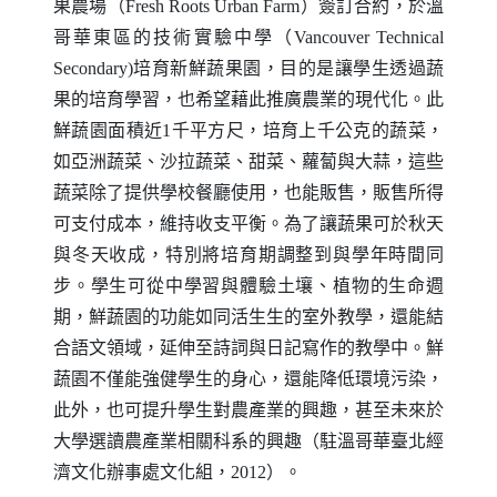
果農場（
Fresh Roots Urban Farm
）簽訂合約，於溫
哥華東區的技術實驗中學（
Vancouver Technical
Secondary)
培育新鮮蔬果園，目的是讓學生透過蔬
果的培育學習，也希望藉此推廣農業的現代化。此
鮮蔬園面積近
1
千平方尺，培育上千公克的蔬菜，
如亞洲蔬菜、沙拉蔬菜、甜菜、蘿蔔與大蒜，這些
蔬菜除了提供學校餐廳使用，也能販售，販售所得
可支付成本，維持收支平衡。為了讓蔬果可於秋天
與冬天收成，特別將培育期調整到與學年時間同
步。學生可從中學習與體驗土壤、植物的生命週
期，鮮蔬園的功能如同活生生的室外教學，還能結
合語文領域，延伸至詩詞與日記寫作的教學中。鮮
蔬園不僅能強健學生的身心，還能降低環境污染，
此外，也可提升學生對農產業的興趣，甚至未來於
大學選讀農產業相關科系的興趣（駐溫哥華臺北經
濟文化辦事處文化組，
2012
）。