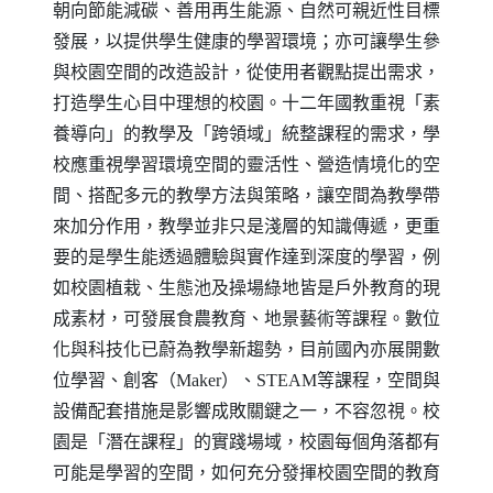
朝向節能減碳、善用再生能源、自然可親近性目標
發展，以提供學生健康的學習環境；亦可讓學生參
與校園空間的改造設計，從使用者觀點提出需求，
打造學生心目中理想的校園。十二年國教重視「素
養導向」的教學及「跨領域」統整課程的需求，學
校應重視學習環境空間的靈活性、營造情境化的空
間、搭配多元的教學方法與策略，讓空間為教學帶
來加分作用，教學並非只是淺層的知識傳遞，更重
要的是學生能透過體驗與實作達到深度的學習，例
如校園植栽、生態池及操場綠地皆是戶外教育的現
成素材，可發展食農教育、地景藝術等課程。數位
化與科技化已蔚為教學新趨勢，目前國內亦展開數
位學習、創客（
Maker
）、
STEAM
等課程，空間與
設備配套措施是影響成敗關鍵之一，不容忽視。校
園是「潛在課程」的實踐場域，校園每個角落都有
可能是學習的空間，如何充分發揮校園空間的教育