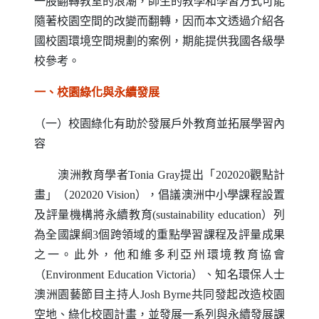
一股翻轉教室的浪潮，師生的教學和學習方式可能
隨著校園空間的改變而翻轉，因而本文透過介紹各
國校園環境空間規劃的案例，期能提供我國各級學
校參考。
一、校園綠化與永續發展
（一）校園綠化有助於發展戶外教育並拓展學習內
容
澳洲教育學者
Tonia Gray
提出「
202020
觀點計
畫」（
202020 Vision
），倡議澳洲中小學課程設置
及評量機構將永續教育
(sustainability education
）列
為全國課綱
3
個跨領域的重點學習課程及評量成果
之一。此外，他和維多利亞州環境教育協會
（
Environment Education Victoria
）、知名環保人士
澳洲園藝節目主持人
Josh Byrne
共同發起改造校園
空地、綠化校園計畫，並發展一系列與永續發展課