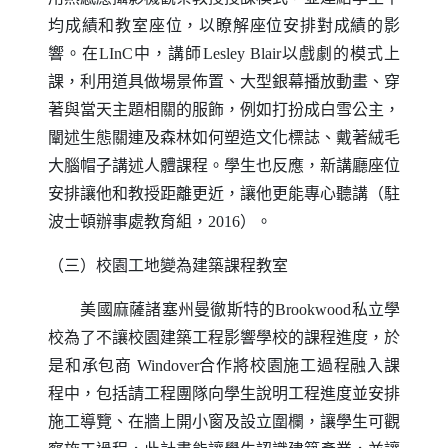
均成績和教室座位，以瞭解座位安排對成績的影
響。在
LInC
中，講師
Lesley Blair
以戲劇的模式上
課，利用道具做場景佈置、大型銀幕播放動畫、穿
著與當天主題相關的服飾，例如打扮成白雪公主，
闡述生態關連及森林如何塑造文化標誌、戴著絨毛
大腦帽子講述人體課程。學生也反應，新講廳座位
安排讓他和教授距離更近，讓他更能專心聽講（駐
波士頓辦事處教育組，
2016
）。
（三）校園工地變為建築課程教室
美國麻薩諸塞州曼徹斯特的
Brookwood
私立學
校為了不讓校園建築工程影響學校的課程進度，於
是和承包商
Windover
合作將校園施工過程融入課
程中，包括請工程團隊向學生說明工程進度並安排
施工導覽、在牆上開小窗及設立圍欄，讓學生可觀