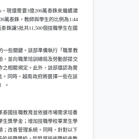
心，現還需要3億200萬泰銖來繼續建
0萬泰銖，教師與學生的比例為1:44
0萬泰銖讓5批共11,500個技職學生在國
的一些關鍵。該部準備執行「職業教
活動，並向職業培訓總局及勞動部提交
作之相關規定。此外，該部還認為需
能。同時，越南政府將選擇一些在該
）。
革泰國技職教育並依據市場需求培養
學生獎學金；增加技職學校畢業生學
題；改善管理系統。同時，針對以下
長的技職學校，如發展技術職校來教