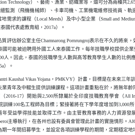
tion Technology
）、藝術、漁業、紡織業等，還可分為兩種共2,6
：裂縫監測（飛機機械師）、卡車司機、工業機電維修技術員、軌
是當地需求的課程（
Local Meeds
）及中小型企業（
Small and Medium
駐泰國代表處教育組，2017a）。
質評估辦公室主任
Chamnarong Pornrungroj
表示在不久的將來，
國可能被迫聘用外國工人來泰國工作。每年技職學校提供企業勞動
000人。因此，泰國的技職學生人數與高等教育學生人數的比例應
5a）。
ntri Kaushal Vikas Yojana
，
PMKVY
）計畫，目標是在未來三年訓
失業青年及中輟生提供訓練課程。這項計畫重點在於，將無年齡
016-17）開始與2,500所隸屬於全印度技職教育學會（
All I
練100名工程師為目標；緊接著將在下學年度增加到3,000所，後年
00名青年受益學得技能並取得工作。由主管教育事務的人力資源發
eroi
主導執行，在各州也設有委員會管理此計畫的實施情形。
AI
為期一年間招募學生，並設定各項訓練學程的期間，定期穩定地