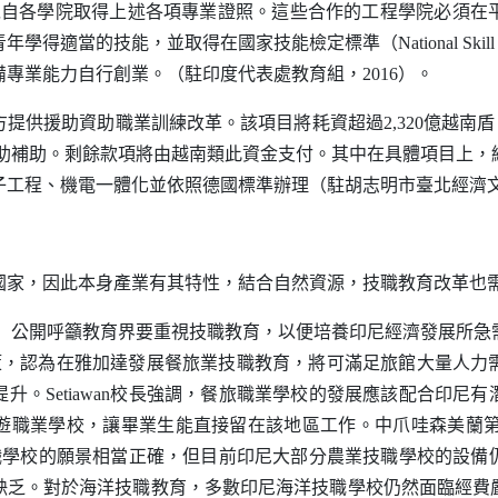
可以自各學院取得上述各項專業證照。這些合作的工程學院必須在
青年學得適當的技能，並取得在國家技能檢定標準（
National Skil
專業能力自行創業。（駐印度代表處教育組，2016）。
助資助職業訓練改革。該項目將耗資超過2,320億越南盾（$ 1,
發援助補助。剩餘款項將由越南類此資金支付。其中在具體項目上
工程、機電一體化並依照德國標準辦理（駐胡志明市臺北經濟文化
，因此本身產業有其特性，結合自然資源，技職教育改革也需
）公開呼籲教育界要重視技職教育，以便培養印尼經濟發展所急
策，認為在雅加達發展餐旅業技職教育，將可滿足旅館大量人力
提升。
Setiawan
校長強調，餐旅職業學校的發展應該配合印尼有
遊職業學校，讓畢業生能直接留在該地區工作。中爪哇森美蘭
職學校的願景相當正確，但目前印尼大部分農業技職學校的設備
缺乏。對於海洋技職教育，多數印尼海洋技職學校仍然面臨經費