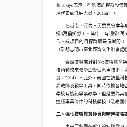
長
Tukiyo
表示一些航海的模擬設備都
尼代表處派駐人員，2016a）。
在越南，河內人民委員會本年度將支
過3萬偏鄉勞工。其中，有超過1萬5
作。該項目的目標群體是偏鄉勞工
（駐胡志明市臺北經濟文化辦事處教育
泰國技職署針對8項技職教育議題
技術職校來教學生修理汽車技術、
員，2014）。此外，泰國在調整
高教師及教學工具，同時依據各地區
學校有造船專業教學，但是要為其
這種專業條件的科技學校（駐泰國代表
二、強化技職教育師資與精進技職
東南亞各國在近年的技職教育改革