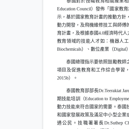
泰國對於技職教育相關產業相當
Education Council
）發佈「國家教育計
示，基於國家教育計畫的推動方針，
動力開發，及飛機維修技工與師傅的
育計畫，及根據泰國4.0經濟時代
教育領域的技能人才如：機器人工
Biochemicals
）、數位產業（
Digital
泰國總理指示要依照鼓勵教師之下
項目及促進教育和工作綜合學習，
2015b）。
泰國教育部部長
Dr
.
Teerakiat Jar
期技能培訓（
Education to Employme
動力技能來符合國家的需要。泰國
和國家發展政策及滿足中小型企業
通公民。技職署署長
Dr
.
Suthep C