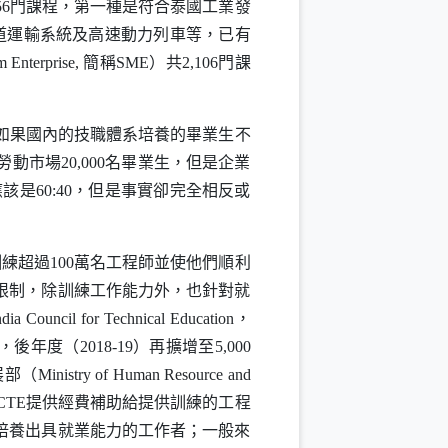
56門課程，第一種是符合泰國工業發
道運輸系統及高速動力列車等，已有
 Enterprise
, 簡稱
SME
）共2,106門課
如果國內的技職體系培養的畢業生不
市場20,000名畢業生，但是企業
該是60:40，但是事實卻完全相反或
練超過100萬名工程師並使他們順利
限制，除訓練工作能力外，也針對就
ndia Council for Technical Education
，
度（2018-19）再擴增至5,000
展部（
Ministry of Human Resource and
CTE
提供經費補助給提供訓練的工程
培養出具就業能力的工作者；一般來