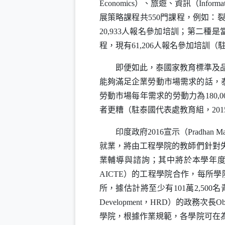
Economics
）、旅遊、資訊（
Informa
展策略課程共550門課程，例如
20,933人報名參加培訓；第二種
程，現有61,206人報名參加培訓（
即便如此，泰國家教育標準及品
能夠滿足企業勞動市場需求的話，泰
勞動市場每年需求的勞動力為180,
者更糟（駐泰國代表處教育組，201
印度政府2016宣示（
Pradhan Ma
就業，將由工程學院的教師們針對
業輔導與諮詢；其中將於本學年度（2
AICTE
）的工程學院合作，每所學院訓
所，據估計將至少有101萬2,5
Development
，
HRD
）的政務次長
Ob
學院，根據作業規範，各學院可在