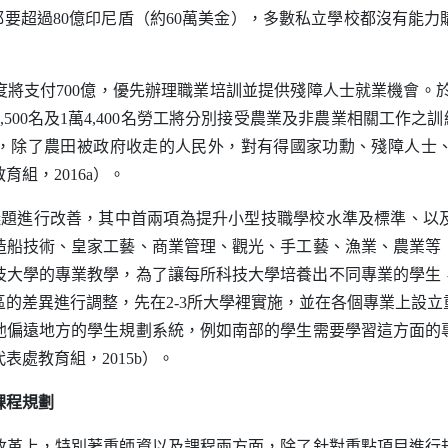
要超過80億印尼盾（約60萬美金），多數私立學校都沒有能
付700億，優先辦理職業培訓並提供殘障人士就業機會。於201
,500名及1萬4,400名勞工將分別接受農業及非農業相關工作之
，除了農田被政府收走的人民外，對有得國家功勳、殘障人士
組，2016a）。
進行改善，其中首兩項為提升小型技職學校水準及標準、以
造船技術、皇家工藝、商業管理、觀光、手工藝、漁業、農業等
科技大學的專業教學，為了讓每所科技大學培養出不同專業的學
的差異進行調整，先在2-3所大學裡實施，並在各個專業上設
他偏遠地方的學生規劃系統，例如南部的學生需要學習這方面的
處教育組，2015b）。
課程規劃
上，特別著重師資以及課程兩方面，除了針對重點項目進行