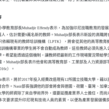
容
小學教育部長
Muhadjir Effendy
表示，為加強印尼技職教育的發展，
萬人，估計需要9萬名新的教師。
Muhadjir
部長表示新設的高職將
只依賴現有的教師培訓機構（
LPTK
），將會從其他的高等教育
培訓機構畢業的學生將不會自動成為教師，這些教師必須先進入
學。希望能透過這個機制，讓教師把最新的工作現場實況帶給學
畫，
Muhadjir
部長表示他會和高等教育部、工業部及人力資源部
16c）。
ir
表示，將於2017年投入經費改造現有12所國立技職大學，藉
育合作。
Nasir
部長強調他的部會將會與德國、荷蘭、臺灣、加拿
大學的師資除了來自學術界外，還要延攬產業界人士擔任，而尚
多次要求提升印尼現有技術人員的素質，以便為產業發展儲備