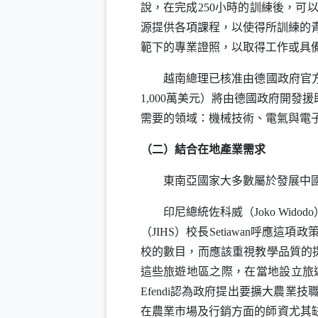
說，在完成250小時的訓練後，
源提供各項課程，以使得所訓練的
範下的專業證照，以取得工作或具備
越南總理已核准由德國政府官方提供援
1,000萬美元）將由德國政府開
需要的領域：機械技術、電氣與電子
（二）結合在地產業需求
東南亞國家大多數屬於發展中國家
印尼總統佐科威（
Joko Widodo
（
JIHS
）校長
Setiawan
呼應這項政
校的數目，而應該重視教學品質的
這些旅遊地區之際，在當地設立旅
Efendi
認為政府提出要擴大農業技
在農業市場及行銷方面的師資尤其