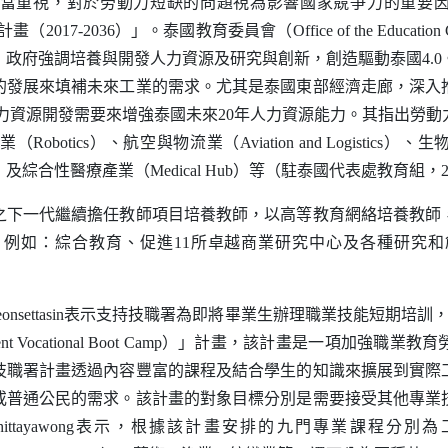
重視，對於勞動力短缺的問題視為影響國家競爭力的重要因
畫（2017-2036）」。泰國教育委員會（
Office of the Education
政府強調培養與開發人力資源及研究與創新，創造驅動泰國4.
發展來填補未來工業的需求。尤其是泰國東部經濟走廊，深入推
人力資源開發需要來增強泰國未來20年人力資源能力。其指出勞
業（
Robotics
）、航空與物流業（
Aviation and Logistics
）、生
）及綜合性醫療產業（
Medical Hub
）等（駐泰國代表處教育組，20
一代繼續擔任教師項目培養教師，以高等教育網絡培養教師，
例如：綜合教育、促進11所卓越商業研究中心及各種研究
eonsettasin
表示支持技職署為即將畢業生辦理職業技能短期培訓
nt Vocational Boot Camp
）」計畫，該計畫是一項加強職業教育
技職署計畫透過內容豐富的課程及結合學生的知識來擴展到實際
或普通公民的需求。該計畫的對象目標分別是需要接受其他專業
hittayawong
表示，根據該計畫安排的九門專業課程分別為