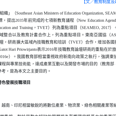
【文／教育制度及
長組織」（
Southeast Asian Ministers of Education Organization
,
SEA
目標，提出2035年前完成的七項新教育議程（
New Education Agend
ucation and Training
，
TVET
）列為重點項目（
SEAMEO
, 20
域整合以及教育計畫合作上，列為重點項目。東南亞國協（
A
開論壇，研商擴大區域內技職教育和培訓（
TVET
）合作，增加各國
Gatot Hari Priowirjanto
表示2016年技職教育論壇研商的重點在於
016e）。我國教育部相當重視政府新南向政策之執行，強調
程與專業技術能，達成產業互動以及開發市場的目的（教育部，
參考，是為本文之主要目的。
特色發展技職項目
南、印尼相當敏銳的將數位產業、物流業、綠色相關產業等納