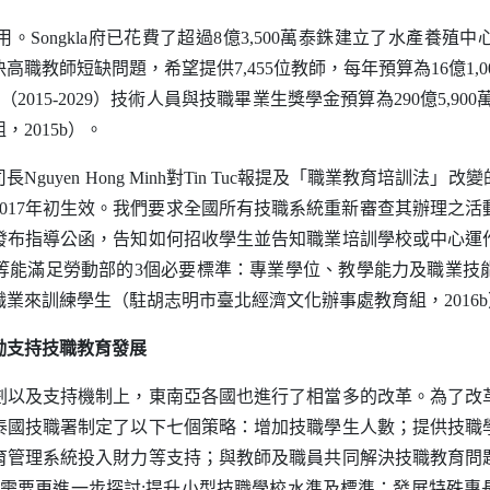
用。
Songkla
府已花費了超過8億3,500萬泰銖建立了水產養殖中
職教師短缺問題，希望提供7,455位教師，每年預算為16億1,00
年（2015-2029）技術人員與技職畢業生獎學金預算為290億5,90
2015b）。
司長
Nguyen Hong Minh
對
Tin Tuc
報提及「職業教育培訓法」改變
或2017年初生效。我們要求全國所有技職系統重新審查其辦理之
發布指導公函，告知如何招收學生並告知職業培訓學校或中心運
等能滿足勞動部的3個必要標準：專業學位、教學能力及職業技
業來訓練學生（駐胡志明市臺北經濟文化辦事處教育組，2016b
勵支持技職教育發展
及支持機制上，東南亞各國也進行了相當多的改革。為了改
泰國技職署制定了以下七個策略：增加技職學生人數；提供技職
育管理系統投入財力等支持；與教師及職員共同解決技職教育問
為需要更進一步探討:提升小型技職學校水準及標準；發展特殊專