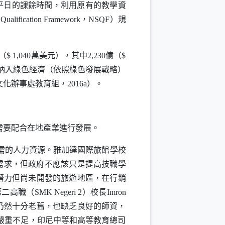
平日的課餘時間，利用原有的教學資
l Qualification Framework
，
NSQF
）規
040萬美元），其中2,230億（$
，納入綠色經濟（依照綠色發展戰略）
辦事處教育組，2016a）。
要配合在地產業進行發展。
需的人力資源。雅加達國際旅館學校
需求，但政府不應該只是提高技職學
潛力但尚未開發的旅遊地區，在行銷
第二高職（
SMK Negeri
2）校長
Imron
仍然十分老舊，也缺乏良好的師資，
嚴重不足，印尼中等和高等教育總司