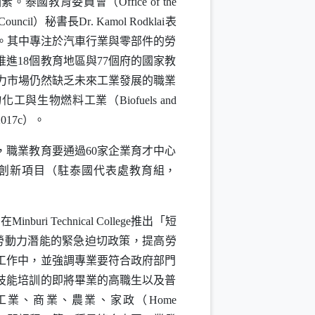
素。泰國教育委員會（
Office of the
 Council
）秘書長
Dr
.
Kamol Rodklai
表
0。其中專注於汽車行業與零部件的勞
進18個教育地區與77個府的國家教
動力市場仍然缺乏未來工業發展的職業
物化工與生物燃料工業（
Biofuels and
17c）。
職業教育要通過60家企業育才中心
和創新項目（駐泰國代表處教育組，
，在
Minburi Technical College
推出「短
勞動力潛能的緊急迫切政策，提高勞
工作中，並強調專業要符合政府部門
技能培訓的即將畢業的高職生以及普
工業、商業、農業、家政（
Home