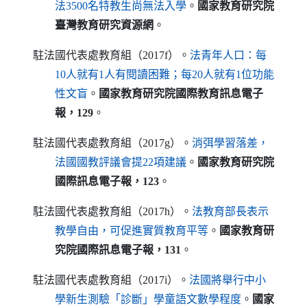
（另開新視窗）
法3500名特教生尚無法入學
。
國家教育研究院
臺灣教育研究資源網
。
駐法國代表處教育組（2017f）。
法青年人口：每
10人就有1人有閱讀困難；每20人就有1位功能
（另開新視窗）
性文盲
。
國家教育研究院國際教育訊息電子
報，129
。
駐法國代表處教育組（2017g）。
消弭學習落差，
（另開新視窗）
法國國教評議會提22項建議
。
國家教育研究院
國際訊息電子報，123
。
駐法國代表處教育組（2017h）。
法教育部長表示
（另開新視窗）
教學自由，可促進實質教育平等
。
國家教育研
究院國際訊息電子報，131
。
駐法國代表處教育組（2017i）。
法國將舉行中小
（另開新視窗）
學新生測驗「診斷」學童語文數學程度
。
國家