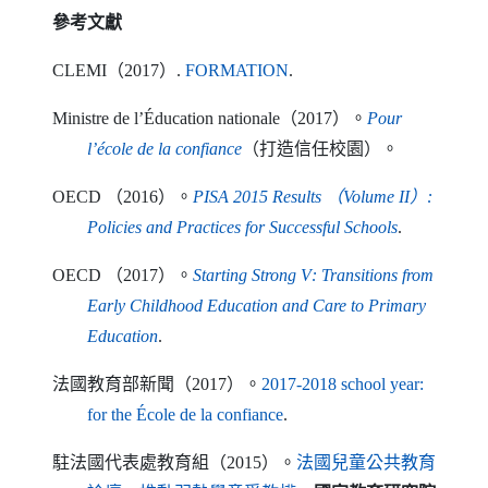
參考文獻
（另開新視窗）
CLEMI
（2017）.
FORMATION
.
Ministre de l
’É
ducation nationale
（2017）。
Pour
（另開新視窗）
l
’é
cole de la confiance
（打造信任校園）。
OECD
（2016）。
PISA
2015
Results
（
Volume II
）:
（另開新視窗）
Policies and Practices for Successful Schools
.
OECD
（2017）。
Starting Strong V
:
Transitions from
Early Childhood Education and Care to Primary
（另開新視窗）
Education
.
法國教育部新聞（2017）。
2017-2018
school year
:
（另開新視窗）
for the
É
cole de la confiance
.
駐法國代表處教育組（2015）。
法國兒童公共教育