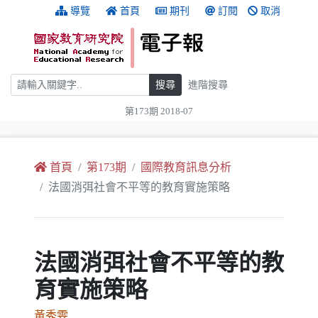
跳到主要內容
:::
導覽
首頁
期刊
訂閱
取消
搜尋
搜尋
進階搜尋
第173期 2018-07
:::
首頁
第173期
國際教育訊息分析
法國消弭社會不平等的教育實施策略
法國消弭社會不平等的教
育實施策略
黃秀雯