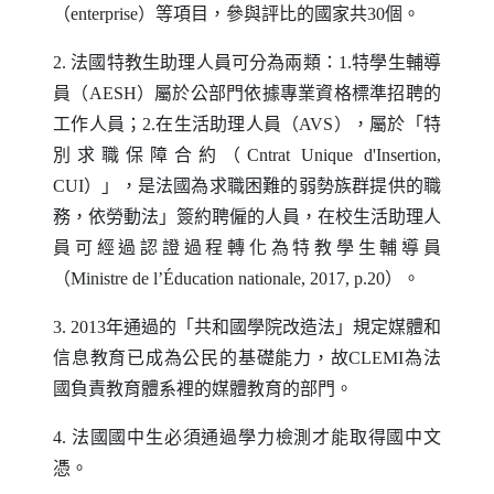
（
enterprise
）等項目，參與評比的國家共30個。
2. 法國特教生助理人員可分為兩類：1.特學生輔導
員（
AESH
）屬於公部門依據專業資格標準招聘的
工作人員；2.在生活助理人員（
AVS
），屬於「特
別求職保障合約（
Cntrat Unique d'Insertion
,
CUI
）」，是法國為求職困難的弱勢族群提供的職
務，依勞動法」簽約聘僱的人員，在校生活助理人
員可經過認證過程轉化為特教學生輔導員
（
Ministre de l
’É
ducation nationale
, 2017,
p
.20）。
3. 2013年通過的「共和國學院改造法」規定媒體和
信息教育已成為公民的基礎能力，故
CLEMI
為法
國負責教育體系裡的媒體教育的部門。
4. 法國國中生必須通過學力檢測才能取得國中文
憑。