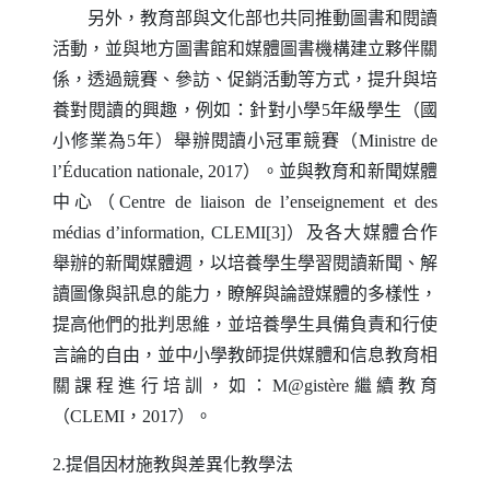
另外，教育部與文化部也共同推動圖書和閱讀
活動，並與地方圖書館和媒體圖書機構建立夥伴關
係，透過競賽、參訪、促銷活動等方式，提升與培
養對閱讀的興趣，例如：針對小學5年級學生（國
小修業為5年）舉辦閱讀小冠軍競賽（
Ministre de
l
’É
ducation nationale
, 2017）。並與教育和新聞媒體
中心（
Centre de liaison de l
’
enseignement et des
m
é
dias d
’
information
,
CLEMI
[3]）及各大媒體合作
舉辦的新聞媒體週，以培養學生學習閱讀新聞、解
讀圖像與訊息的能力，瞭解與論證媒體的多樣性，
提高他們的批判思維，並培養學生具備負責和行使
言論的自由，並中小學教師提供媒體和信息教育相
關課程進行培訓，如：
M
@
gist
è
re
繼續教育
（
CLEMI
，2017）。
2.提倡因材施教與差異化教學法