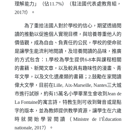
理解能力」（佔11.7%）（駐法國代表處教育組，
2017f）。
為了重拾法國人對於學校的信心，期望透過閱
讀的推動以促進個人實現目標，與培養尊重他人的
價值觀，成為自由、負責任的公民，學校的使命就
是讓學生能流利地閱讀，及培養閱讀的品味，推廣
的方式包含：1.學校為學生提供6-8本與課程相關
的書籍、新聞文章，以及較具有趣味性的漫畫、青
年文學，以及文化遺產類的書籍；2.鼓勵在家閱讀
偉大文學，目前在
Lille
,
Aix-Marseille
,
Nantes
三大城
市進行試辦，約有15萬名小學畢業生會收到
Jean de
La Fontaine
的寓言詩，特教生則可收到聲音或是點
字的版本，並為教師提供教學資源，讓學生在六歲
時就開始學習閱讀（
Ministre de l
’É
ducation
nationale
, 2017）。