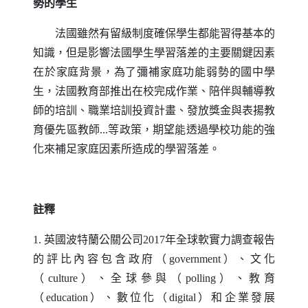
勢的學生
法國雖然有留級制度確保學生都能習得基本的
知識，但是影響法國學生學習落差的主要關鍵因素
在於家庭背景，為了彌補家庭功能弱勢的國中學
生，法國教育部推出在校完成作業、陪伴與輔導教
師的培訓、職業培訓投資計畫、發放獎金與表揚教
育優先區教師...等政策，期望能透過學校功能的強
化來補足家庭因素所造成的學習落差。
註釋
1. 英國波特蘭公關公司2017年全球軟實力調查報告
的評比內容包含政府（
government
）、文化
（
culture
）、全球參與（
polling
）、教育
（
education
）、數位化（
digital
）和企業發展