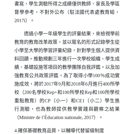
書寫，學生測驗所得之成績僅供教師、家長及學區
督學參考，不對外公布（駐法國代表處教育組，
2017i）。
透過小學一年級學生的評量結果，來檢視學前
教育的教育改革政策，並以匿名的形式記錄學生從
小學至大學的學習評量紀錄，針對學生個人提供資
料回饋。推動規劃三年進行一次學校組織、學生成
績、基礎設施等項目的教學團隊自我評鑑。以及加
強教育公共政策評鑑，為了取得小學100％成功實
施成效，將於2017年9月和2018年6月進行400所學
校（200名學校
Rep
+和100所學校
Rep
和100所學校
重點教育）的
CP
（小一）和
CE1
（小二）學生進
行測驗，也為教師提供教學實踐與觀察之結果
（
Ministre de l
’É
ducation nationale
, 2017）。
4.確保基礎教育品質，以輔導代替留級制度