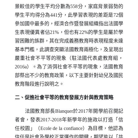
景較佳的學生平均分數為558分，家庭背景弱勢的
學生平均得分為441分，此學習表現的差距是72個
參加國中最多的，經濟合作暨發展組織指出法國學
生表現優異者佔21%，但也有22%的學生是屬於學
習困難的族群，其在完成義務教育時表現程度未達
基本門檻，此調查突顯法國教育兩極化，及呈現出
嚴重社會不平等的現象（駐法國代表處教育組，
2016a）。為了消弭社會不平等的現象，法國教育
部祭出不少的教育政策，以下主要針對幼兒及國民
教育階段進行說明之。
二、促進社會平等的教育發展方針與教育策略
法國教育部長
Blanquer
於2017年開學前召開記
者會，發表2017-2018年新學年的施政以打造「信
任校園」（
Ecole de la confiance
）為目標，他認為
信任是社會及學校正常運作的關鍵，期望能以「共