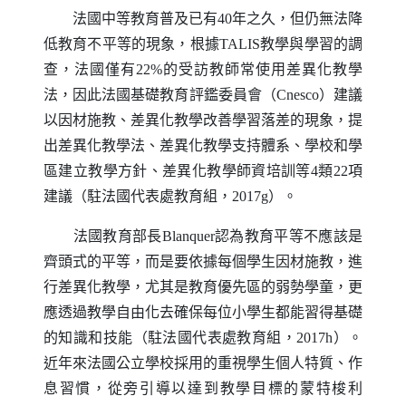
法國中等教育普及已有40年之久，但仍無法降
低教育不平等的現象，根據
TALIS
教學與學習的調
查，法國僅有22%的受訪教師常使用差異化教學
法，因此法國基礎教育評鑑委員會（
Cnesco
）建議
以因材施教、差異化教學改善學習落差的現象，提
出差異化教學法、差異化教學支持體系、學校和學
區建立教學方針、差異化教學師資培訓等4類22項
建議（駐法國代表處教育組，2017g）。
法國教育部長
Blanquer
認為教育平等不應該是
齊頭式的平等，而是要依據每個學生因材施教，進
行差異化教學，尤其是教育優先區的弱勢學童，更
應透過教學自由化去確保每位小學生都能習得基礎
的知識和技能（駐法國代表處教育組，2017h）。
近年來法國公立學校採用的重視學生個人特質、作
息習慣，從旁引導以達到教學目標的蒙特梭利