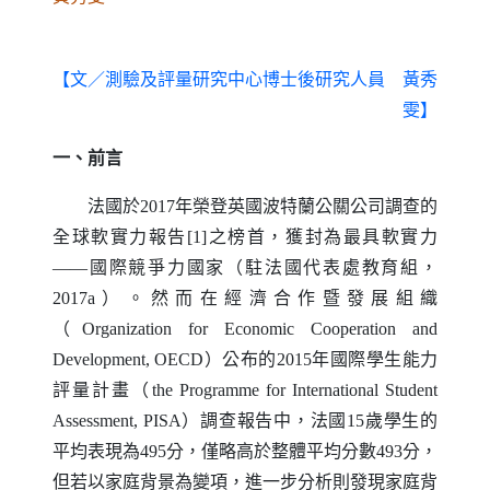
【文／測驗及評量研究中心博士後研究人員 黃秀
雯】
一、前言
法國於2017年榮登英國波特蘭公關公司調查的
全球軟實力報告[1]之榜首，獲封為最具軟實力
——國際競爭力國家（駐法國代表處教育組，
2017a）。然而在經濟合作暨發展組織
（
Organization for Economic Cooperation and
Development
,
OECD
）公布的2015年國際學生能力
評量計畫（
the Programme for International Student
Assessment
,
PISA
）調查報告中，法國15歲學生的
平均表現為495分，僅略高於整體平均分數493分，
但若以家庭背景為變項，進一步分析則發現家庭背