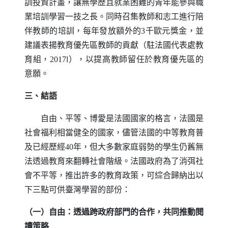
訓投資計畫，讓無學歷且就業困難的青年能參與職
業培訓學習一技之長。同時召集教師和志工進行陪
伴教師的培訓，每年發放額外的3千歐元獎金，並
建議表揚教育優先區教師的貢獻（駐法國代表處教
育組，2017l），以提高教師留任於教育優先區的
意願。
三、結語
自由、平等、博愛是法國國家的格言，法國是
社會福利相當健全的國家，儘管法國的中等教育普
及已經歷經40年，但大多數家庭弱勢的學生仍舊無
法透過教育來翻轉社會階級。法國政府為了消弭社
會不平等，推出許多的教育政策，可綜合歸納出以
下三點可供臺灣學習的部份：
（一）自由：透過跨政府部門的合作，共同推動閱
讀策略