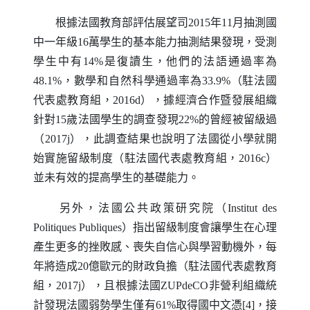
根據法國教育部評估展望司2015年11月抽測國
中一年級16萬學生的基本能力抽測結果發現，受測
學生中有14%是復讀生，他們的法語通過率為
48.1%，數學和自然科學通過率為33.9%（駐法國
代表處教育組，2016d），據經濟合作暨發展組織
針對15歲法國學生的調查發現22%的曾經被留級過
（2017j），此調查結果也說明了法國從小學就開
始實施留級制度（駐法國代表處教育組，2016c）
並未有效的提高學生的基礎能力。
另外，法國公共政策研究院（
Institut des
Politiques Publiques
）指出留級制度會讓學生在心理
產生更多的挫敗感、喪失自信心與學習動機外，每
年將造成20億歐元的財政負擔（駐法國代表處教育
組，2017j），且根據法國
ZUPdeCO
非營利組織統
計發現法國弱勢學生僅有61%取得國中文憑[4]，接