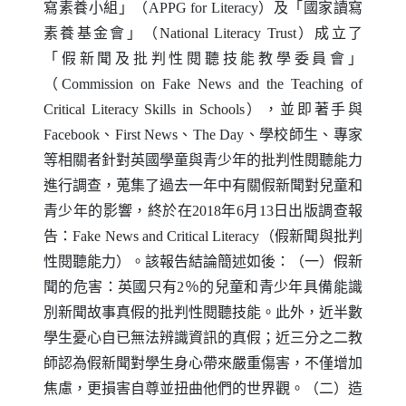
寫素養小組」（
APPG for Literacy
）及「國家讀寫
素養基金會」（
National Literacy Trust
）成立了
「假新聞及批判性閱聽技能教學委員會」
（
Commission on Fake News and the Teaching of
Critical Literacy Skills in Schools
），並即著手與
Facebook
、
First News
、
The Day
、學校師生、專家
等相關者針對英國學童與青少年的批判性閱聽能力
進行調查，蒐集了過去一年中有關假新聞對兒童和
青少年的影響，終於在2018年6月13日出版調查報
告：
Fake News and Critical Literacy
（假新聞與批判
性閱聽能力）。該報告結論簡述如後：（一）假新
聞的危害：英國只有2％的兒童和青少年具備能識
別新聞故事真假的批判性閱聽技能。此外，近半數
學生憂心自已無法辨識資訊的真假；近三分之二教
師認為假新聞對學生身心帶來嚴重傷害，不僅增加
焦慮，更損害自尊並扭曲他們的世界觀。（二）造