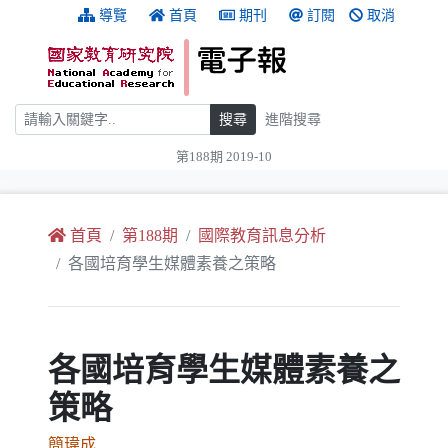
跳到主要內容
:::
導覽
首頁
期刊
訂閱
取消
搜尋
搜尋
進階搜尋
第188期 2019-10
:::
首頁
第188期
國際教育訊息分析
各國培育學生媒體素養之策略
各國培育學生媒體素養之
策略
簡瑋成