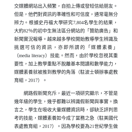
交媒體網站出入頻繁，自拍上傳或發短信給朋友。
但是，他們對資訊的準確性和可信度，通常毫無分
辨力。根據史丹福大學研究7,804名學生的結果，
大約82％的初中生無法區分網站的「贊助廣告」和
新聞實況報導。越來越多學校開始教導學生辨識及
挑選可信的資訊，亦即所謂的「媒體素養」
（
media literacy
）技能。然而，由於學校忽視其重
要性，加上教學重點不脫離基本閱讀和數學能力，
媒體素養就被推到教學的角落（駐波士頓辦事處教
育組，2017）。
網路假新聞充斥，最近一項研究顯示，不管是
幾年級的學生，幾乎都難以辨識假新聞與事實。換
言之，學生在吸收大量媒體資訊時，卻缺乏評判思
考的技能，媒體素養如今成了當務之急（駐美國代
表處教育組，2017）。因為學校要為21世紀學生做