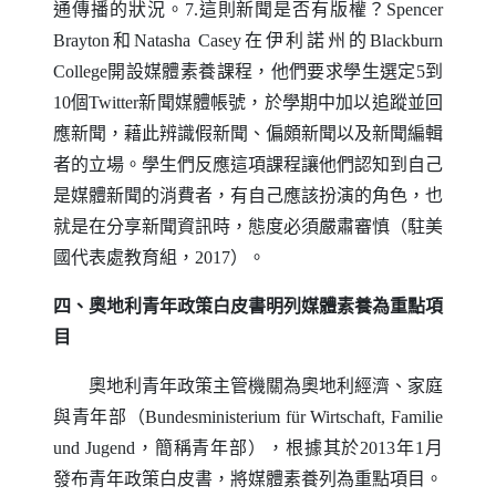
通傳播的狀況。7.這則新聞是否有版權？
Spencer
Brayton
和
Natasha Casey
在伊利諾州的
Blackburn
College
開設媒體素養課程，他們要求學生選定5到
10個
Twitter
新聞媒體帳號，於學期中加以追蹤並回
應新聞，藉此辨識假新聞、偏頗新聞以及新聞編輯
者的立場。學生們反應這項課程讓他們認知到自己
是媒體新聞的消費者，有自己應該扮演的角色，也
就是在分享新聞資訊時，態度必須嚴肅審慎（駐美
國代表處教育組，2017）。
四、奧地利青年政策白皮書明列媒體素養為重點項
目
奧地利青年政策主管機關為奧地利經濟、家庭
與青年部（
Bundesministerium f
ü
r Wirtschaft
,
Familie
und Jugend
，簡稱青年部），根據其於2013年1月
發布青年政策白皮書，將媒體素養列為重點項目。