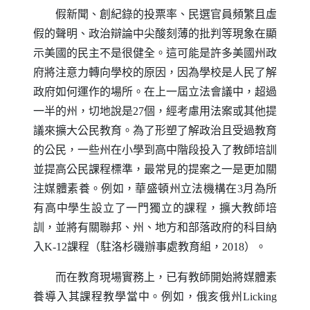
假新聞、創紀錄的投票率、民選官員頻繁且虛
假的聲明、政治辯論中尖酸刻薄的批判等現象在顯
示美國的民主不是很健全。這可能是許多美國州政
府將注意力轉向學校的原因，因為學校是人民了解
政府如何運作的場所。在上一屆立法會議中，超過
一半的州，切地說是27個，經考慮用法案或其他提
議來擴大公民教育。為了形塑了解政治且受過教育
的公民，一些州在小學到高中階段投入了教師培訓
並提高公民課程標準，最常見的提案之一是更加關
注媒體素養。例如，華盛頓州立法機構在3月為所
有高中學生設立了一門獨立的課程，擴大教師培
訓，並將有關聯邦、州、地方和部落政府的科目納
入
K-12
課程（駐洛杉磯辦事處教育組，2018）。
而在教育現場實務上，已有教師開始將媒體素
養導入其課程教學當中。例如，俄亥俄州
Licking