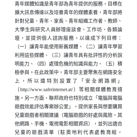
青年媒體知識是青年部為青年提供的服務，目標在
擴大訊息傳達以及培養青年的媒體素養，青年部將
針對兒童、青年、家長、青年組織工作者、教師、
大學生與研究人員辦理座談會、工作坊、各類論
壇，並提供個人諮詢服務，以達成下列目標：
（一）讓青年能使用新舊媒體、（二）讓青年學習
利用這些媒體、（三）讓青年具有批評性的分析說
明能力、（四）處理危機的知識與能力、（五）積
極參與。在此政策中，青年部主要聚焦在網路安全
上，所以還特別設置了「安全網路網」
（
http
://
www
.
saferinternet
.
at
/）等相關媒體教育措
施。另一方面，聯邦政府也特別成立「電腦與電腦
遊戲效能評估專案辦公室」，提供家長與想要購買
兒童遊戲者相關建議（電腦遊戲的好處與風險，其
他網路、手機、電視電影相關資訊），並列出適合
兒童的遊戲清單（駐奧地利代表處教育組，