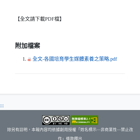
【全文請下載
PDF
檔】
附加檔案
（另開新
全文-各國培育學生媒體素養之策略.pdf
:::
除另有註明，本報內容均依據創用授權「姓名標示—非商業性—禁止改
作」條款釋出