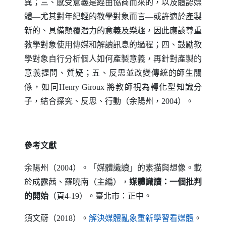
異；三、感受意義是經由協商而來的，以及體認媒
體—尤其對年紀輕的教學對象而言—或許適於產製
新的、具備顛覆潛力的意義及樂趣，因此應該尊重
教學對象使用傳媒和解讀訊息的過程；四、鼓勵教
學對象自行分析個人如何產製意義，再針對產製的
意義提問、質疑；五、反思並改變傳統的師生關
係，如同
Henry Giroux
將教師視為轉化型知識分
子，結合探究、反思、行動（余陽州，2004）。
參考文獻
余陽州（2004）。「媒體識讀」的素描與想像。載
於成露茜、羅曉南（主編），
媒體識讀：一個批判
的開始
（頁4-19）。臺北市：正中。
（另開新
須文蔚（2018）。
解決媒體亂象重新學習看媒體
。