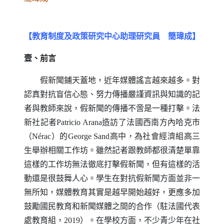
【教育制度及政策研究中心助理研究員 簡瑋成】
壹、前言
假新聞鋪天蓋地，近年媒體謠言越來越多。對
認真對抗盲信心態、努力傳播嚴謹資訊與知識的記
者與教師來說，假新聞的傳播不啻是一種打擊。法
新社記者
Patricio Arana
造訪了法國西南方內哈克市
（
N
é
rac
）的
George Sand
高中，為社會經濟組高三
生舉辦相關工作坊。雖然記者跟教師都很清楚單靠
這樣的工作坊無法徹底打擊假新聞，但有這樣的活
動還是很鼓舞人心。學生在對抗假新聞方面並非一
無所知，媒體教育其實是越早開始越好，更應多加
鼓勵國民教育和新聞媒體之間的合作（駐法國代表
處教育組，2019）。在學校方面，不少青少年在社