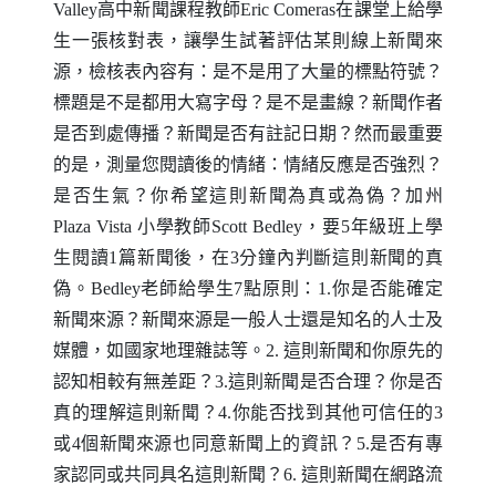
Valley
高中新聞課程教師
Eric Comeras
在課堂上給學
生一張核對表，讓學生試著評估某則線上新聞來
源，檢核表內容有：是不是用了大量的標點符號？
標題是不是都用大寫字母？是不是畫線？新聞作者
是否到處傳播？新聞是否有註記日期？然而最重要
的是，測量您閱讀後的情緒：情緒反應是否強烈？
是否生氣？你希望這則新聞為真或為偽？加州
Plaza Vista
小學教師
Scott Bedley
，要5年級班上學
生閱讀1篇新聞後，在3分鐘內判斷這則新聞的真
偽。
Bedley
老師給學生7點原則：1.你是否能確定
新聞來源？新聞來源是一般人士還是知名的人士及
媒體，如國家地理雜誌等。2. 這則新聞和你原先的
認知相較有無差距？3.這則新聞是否合理？你是否
真的理解這則新聞？4.你能否找到其他可信任的3
或4個新聞來源也同意新聞上的資訊？5.是否有專
家認同或共同具名這則新聞？6. 這則新聞在網路流