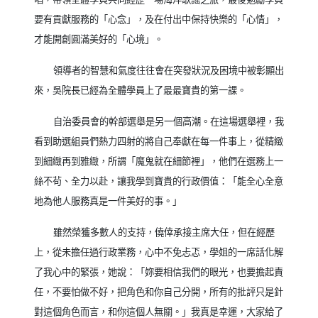
要有貢獻服務的「心念」，及在付出中保持快樂的「心情」，
才能開創圓滿美好的「心境」。
領導者的智慧和氣度往往會在突發狀況及困境中被彰顯出
來，吳院長已經為全體學員上了最最寶貴的第一課。
自治委員會的幹部選舉是另一個高潮。在這場選舉裡，我
看到助選組員們熱力四射的將自己奉獻在每一件事上，從精緻
到細緻再到雅緻，所謂「魔鬼就在細節裡」，他們在選務上一
絲不茍、全力以赴，讓我學到寶貴的行政價值：「能全心全意
地為他人服務真是一件美好的事。」
雖然榮獲多數人的支持，僥倖承接主席大任，但在經歷
上，從未擔任過行政業務，心中不免忐忑，學姐的一席話化解
了我心中的緊張，她說：「妳要相信我們的眼光，也要擔起責
任，不要怕做不好，把角色和你自己分開，所有的批評只是針
對這個角色而言，和你這個人無關。」我真是幸運，大家給了