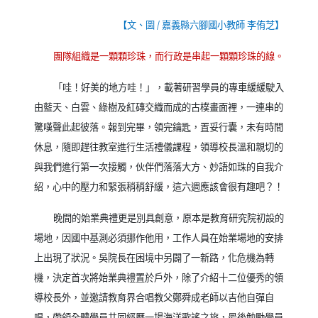
【文、圖
/
嘉義縣六腳國小教師 李侑芝】
團隊組織是一顆顆珍珠，而行政是串起一顆顆珍珠的線。
「哇！好美的地方哇！」，載著研習學員的專車緩緩駛入
由藍天、白雲、綠樹及紅磚交織而成的古樸畫面裡，一連串的
驚嘆聲此起彼落。報到完畢，領完鑰匙，置妥行囊，未有時間
休息，隨即趕往教室進行生活禮儀課程，領導校長溫和親切的
與我們進行第一次接觸，伙伴們落落大方、妙語如珠的自我介
紹，心中的壓力和緊張稍稍舒緩，這六週應該會很有趣吧？！
晚間的始業典禮更是別具創意，原本是教育研究院初設的
場地，因國中基測必須挪作他用，工作人員在始業場地的安排
上出現了狀況。吳院長在困境中另闢了一新路，化危機為轉
機，決定首次將始業典禮置於戶外，除了介紹十二位優秀的領
導校長外，並邀請教育界合唱教父鄭舜成老師以吉他自彈自
唱，帶領全體學員共同經歷一場海洋歌謠之旅，最後勉勵學員