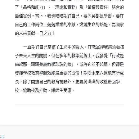
了「品格和能力」、「理論和實務」及「榮耀與責任」結合的
最佳實例。當下，我也暗暗期許自己，要向吳部長學習，要在
自己的工作崗位上兢兢業業的奉獻，燃燒生命的熱能，為國家
的未來貢獻一己之力！
一直期許自己當孩子生命中的貴人，在教室裡我肩負著孩
子未來人生的關鍵，但在多年的教學前線上，我發覺「行政是
串起那一顆顆美麗教學珍珠的線」，或許它並不起眼，但卻是
發揮學校教育整體效能最重要的成份！期盼未來六週能有所成
長，除了開擴自己的教育視野外，更要將滿滿的收穫帶回學
校，協助校務推動，讓師生受惠。
:::