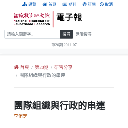
跳到主要內容
:::
導覽
首頁
期刊
訂閱
取消
搜尋
搜尋
進階搜尋
第20期 2011-07
:::
首頁
第20期
研習分享
團隊組織與行政的串連
團隊組織與行政的串連
李侑芝