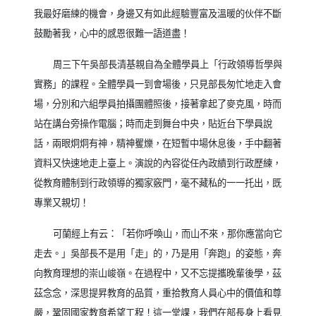
我最好磨練的機會，身邊又有如此經驗豐富及溫暖的伙伴不斷
鼓勵著我，心中的感恩很難一語道盡！
周三下午吳部長清基親自為全體學員上「行政領導哲學與
實務」的課程。全體學員一到會場後，只見部長匆忙地走入會
場，分別和六組學員拍攝團體照後，接著拿起了麥克風，時而
站在講台旁操作電腦；時而走到舞台中央，貼近台下學員說
話，兩眼炯炯有神，精神矍爍，在短暫中場休息後，手中翻著
資料又快速地走上臺上。演說的內容從任內政績到行政歷練，
從教育體制到行政領導的獨家竅門，毫不藏私的一一托出，既
專業又親切！
可蘭經上有云：「若你呼喚山，而山不來，那你應當向它
走去。」吳部長不是用「走」的，乃是用「奔跑」的姿態，奔
向教育理想的崇山峻嶺。在過程中，又不忘提攜晚輩後學，茲
茲念念，深思提昇教育的品質，重拾教育人員心中的價值和尊
嚴，鞏固國家教育希望工程！這一堂課，我們在部長身上看見