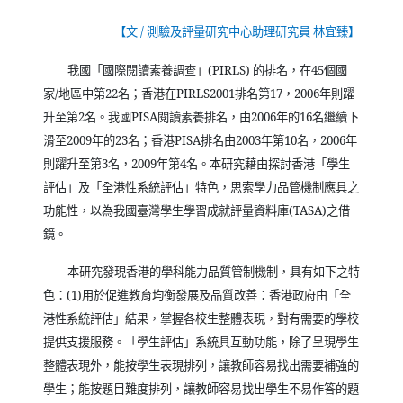
【文
/
測驗及評量研究中心助理研究員 林宜臻】
我國「國際閱讀素養調查」
(PIRLS)
的排名，在
45
個國
家
/
地區中第
22
名；香港在
PIRLS2001
排名第
17
，
2006
年則躍
升至第
2
名。我國
PISA
閱讀素養排名，由
2006
年的
16
名繼續下
滑至
2009
年的
23
名；香港
PISA
排名由
2003
年第
10
名，
2006
年
則躍升至第
3
名，
2009
年第
4
名。本研究藉由探討香港「學生
評估」及「全港性系統評估」特色，思索學力品管機制應具之
功能性，以為我國臺灣學生學習成就評量資料庫
(TASA)
之借
鏡。
本研究發現香港的學科能力品質管制機制，具有如下之特
色：
(1)
用於促進教育均衡發展及品質改善：香港政府由「全
港性系統評估」結果，掌握各校生整體表現，對有需要的學校
提供支援服務。「學生評估」系統具互動功能，除了呈現學生
整體表現外，能按學生表現排列，讓教師容易找出需要補強的
學生；能按題目難度排列，讓教師容易找出學生不易作答的題