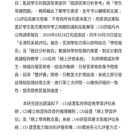
目；能就學生的錯誤答案提供「錯誤答案分析參考」與「學生
常遇問題」，教師藉此了解學生需求，及早予以輔導與支援；
(2)
評估高層次思維：不查核所有的基本能力，而將測試重點
置於學生能否應用所學之相關知識和技能解答；
(3)
四個月內
公佈調查報告：
2010
年
6
月
24
日完成測試，同年
10
月
29
日提出
「全港性系統評估」報告，受測學校方得以即時結合「學校報
告」及「題目分析報告」數據與學校發展的需要，制定計劃改
進課程與教學；
(5)
採用「網上評卷系統」：利用條碼識別學
生，掃描存檔答案卷，經由內聯網，分發答案卷影像予閱卷
員，採用「雙評審」閱卷，分數差大於預設值，系統立即分發
該卷給助理試卷主席，進行第三次評閱，以確保評級的一致
性，提高閱卷質量與速度。
本研究提出建議如下：
(1)
設置監控與促進學習評估系
統；
(2)
確立檢證與改善的循環機制；
(3)
設置「網上學習評
估」及「網上學與教支援」系統；
(4)
研發高層次思維評估系
統；
(5)
建置能力取向的評量架構；
(6)
實施多元化評量方式。