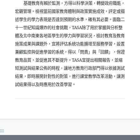
基礎教育有賴於監測，方得以科學決策，轉變政府職能，
宏觀管理。檢視當前國家教育體制與政策實施成效，評定或描
述學生的學力表現是否達到預期的水準，確有其必要。面臨二
十一世紀知識爆炸的社會挑戰，
TASA
除了用於掌握與分析整
體及北中南東各地區學生的學力與學習狀況，檢討教育及教育
施策成果與課題外，宜將評估系統功能擴增至服務學習，設置
兼顧監控與促進學習的系統，得以「問責」與「回饋」，保證
教育品質，並促進其不斷提升。
TASA
宜提出相關報告，並縮
短測試與結果公佈的時程，讓地方教育行政部門得以依據測試
結果，即時展開針對性的對策，進行課堂教學改革活動，讓測
試結果得以及時應用於改善學習。
:::