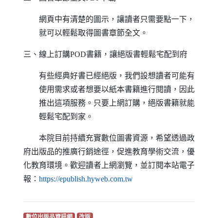
網頁中有清楚的圖示，讓讀者只需要點一下，
就可以輕鬆取得圖書章節全文。
三、線上訂購
POD
書籍，讓絕版書輕鬆宅配到府
有些經典好書已經絕版，我們設想讀者可能有
使用需求或者想要以紙本書籍進行閱讀，因此
推出這項服務。只要上網訂購，絕版書籍就能
輕鬆宅配到家。
本院目前持續充實數位圖書資源，希望透過政
府出版品的推廣行銷途徑，促進教育學術交流，優
化教育環境。歡迎讀者上網瀏覽，並訂閱本站電子
（另開新視窗）
報：
https
://
epublish
.
hyweb
.
com
.
tw
（另開新視窗）
（另開新視窗）
數位出版品資訊網
改版