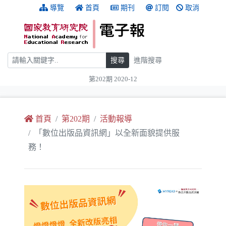
跳到主要內容
:::
導覽
首頁
期刊
訂閱
取消
搜尋
搜尋
進階搜尋
第202期 2020-12
:::
首頁
第202期
活動報導
「數位出版品資訊網」以全新面貌提供服
務！