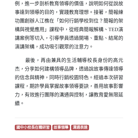
例，進一步剖析教育領導的價值，說明如何從說故
事達到領導的目的，實踐教育理想。接著，簡報練
功團創辦人江樵在「如何行銷學校到位？簡報的架
構與視覺應用」課程中，從經典簡報解構、
TED
演
講案例等切入，引導學員透過開場、重點、結尾的
演講架構，成功吸引觀眾的注意力。
最後，再由兼具的生活輔導校長身份的高元
杰，分享如何建構領導品牌，透過說故事傳達領導
的信念與精神，同時行銷校園特色。經過本次研習
課程，期許學員掌握故事領導要訣，善用故事影響
力，有效進行團隊的溝通與控制，讓教育愛無限延
續。
（另開新視窗）
（另開新視窗）
（另開新視窗）
國中小校長在職研習
故事領導
溝通表達