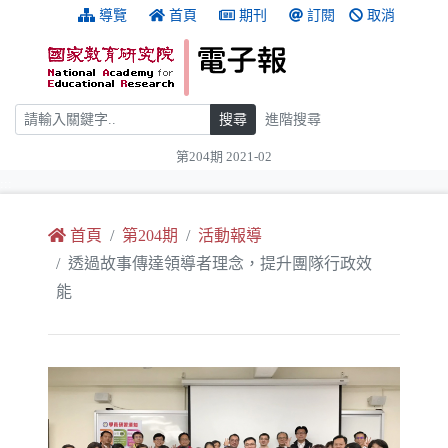
跳到主要內容
:::
導覽
首頁
期刊
訂閱
取消
搜尋
搜尋
進階搜尋
第204期 2021-02
:::
首頁
第204期
活動報導
透過故事傳達領導者理念，提升團隊行政效
能