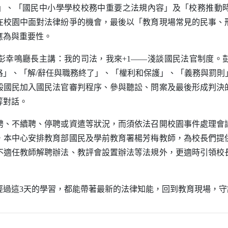
」、「國民中小學學校校務中重要之法規內容」及「校務推動
在校園中面對法律紛爭的機會，最後以「教育現場常見的民事、
應為與重要性。
鳴廳長主講：我的司法，我來+1——淺談國民法官制度。
格」、「解/辭任與職務終了」、「權利和保護」、「義務與罰則
般國民加入國民法官審判程序、參與聽訟、問案及最後形成判決
等對話。
不續聘、停聘或資遣等狀況，而須依法召開校園事件處理會
，本中心安排教育部國民及學前教育署楊芳梅教師，為校長們提
不適任教師解聘辦法、教評會設置辦法等法規外，更適時引領校
這3天的學習，都能帶著最新的法律知能，回到教育現場，守