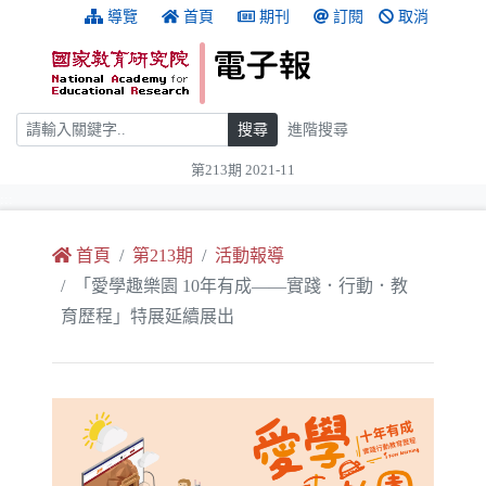
跳到主要內容
:::
導覽
首頁
期刊
訂閱
取消
搜尋
搜尋
進階搜尋
第213期 2021-11
:::
首頁
第213期
活動報導
「愛學趣樂園 10年有成——實踐．行動．教
育歷程」特展延續展出