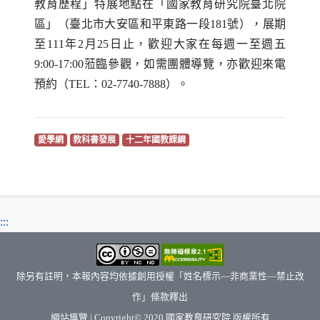
教育歷程」特展地點在「國家教育研究院臺北院
區」（臺北市大安區和平東路一段181號），展期
至111年2月25日止，歡迎大家在每週一至週五
9:00-17:00蒞臨參觀，如需團體導覽，亦歡迎來電
預約（
TEL
：02-7740-7888）。
（另開新視窗）
（另開新視窗）
（另開新視窗）
愛學網
教科書發展
十二年國教課綱
:::
除另有註明，本報內容均依據創用授權「姓名標示—非商業性—禁止改
作」條款釋出
（另開新視窗）
網站導覽
| Copyright© 2020
國家教育研究院
版權所有