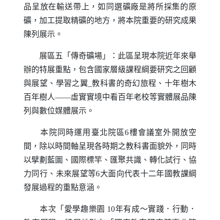
品呈放在輸送帶上，如同選礦廠是將所採集的原
礦，加工提取精礦的地方，將本院重要的研究成果
陳列展示。
展區五「傳奇礦場」：此區呈現本院近年來舉
辦的特展重點，包含國家層級課程綱要研究之回顧
與展望、學習之翼_教科書的奇幻旅程、十年樹木
百年樹人——虛實實境中看百年老校等實體展品陳
列與數位媒體展示。
本院同時運用臺北院區6樓會議室外開放空
間，除以時間軸呈現各時期之教科書面貌外，同時
以擘劃藍圖、國際標竿、匯聚共識、轉化試行、協
力同行、未來展望等6大面向代表十二年國教課綱
發展過程的重點意涵。
本次「愛學趣樂園 10年有成～實踐．行動．