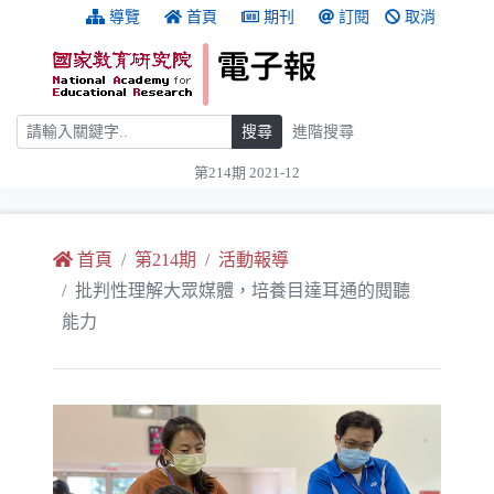
跳到主要內容
:::
導覽
首頁
期刊
訂閱
取消
搜尋
搜尋
進階搜尋
第214期 2021-12
:::
首頁
第214期
活動報導
批判性理解大眾媒體，培養目達耳通的閱聽
能力