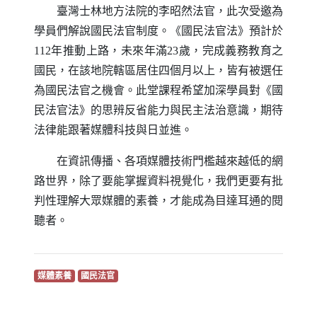
臺灣士林地方法院的李昭然法官，此次受邀為
學員們解說國民法官制度。《國民法官法》預計於
112年推動上路，未來年滿23歲，完成義務教育之
國民，在該地院轄區居住四個月以上，皆有被選任
為國民法官之機會。此堂課程希望加深學員對《國
民法官法》的思辨反省能力與民主法治意識，期待
法律能跟著媒體科技與日並進。
在資訊傳播、各項媒體技術門檻越來越低的網
路世界，除了要能掌握資料視覺化，我們更要有批
判性理解大眾媒體的素養，才能成為目達耳通的閱
聽者。
（另開新視窗）
（另開新視窗）
媒體素養
國民法官