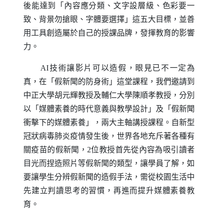
後能達到「內容應分類、文字設層級、色彩要一
致、背景勿搶眼、字體要選擇」這五大目標，並善
用工具創造屬於自己的授課品牌，發揮教育的影響
力。
AI
技術讓影片可以造假，眼見已不一定為
真，在「假新聞的防身術」這堂課程，我們邀請到
中正大學胡元輝教授及輔仁大學陳順孝教授，分別
以「媒體素養的時代意義與教學設計」及「假新聞
衝擊下的媒體素養」，兩大主軸講授課程。自新型
冠狀病毒肺炎疫情發生後，世界各地充斥著各種有
關疫苗的假新聞，2位教授首先從內容為吸引讀者
目光而捏造照片等假新聞的類型，讓學員了解，如
要讓學生分辨假新聞的造假手法，需從校園生活中
先建立判讀思考的習慣，再進而提升媒體素養教
育。