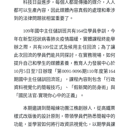
科技日益進步，每個人都是傳播的媒介，人人
都可以生產內容，因此媒體內容真假的處理和牽涉
到的法律問題就相當重要了。
109年國中主任儲訓班共有164位學員參訓，今
年在新型冠狀病毒肺炎疫情趨緩，實體課程終能舉
辦之際，共有109位正式及候用主任回流；為了讓
此次回流的學員們能共同探討，在實務現場，如何
提升自己和學生的媒體素養，教育人力發展中心於
10月5日至7日辦理「第0091-9096期110年度第164
期國中主任儲訓回流班」，課程內容則包含「行政
資料視覺化的簡報技巧」、「假新聞的防身術」與
「國民法官-實現你心中的正義」。
本期邀請到簡報練功團江樵創辦人，從高鐵票
樣式改版後的設計原則，帶領學員們熟悉簡報中的
功能，並學習如何將行政資訊視覺化，以期學員課