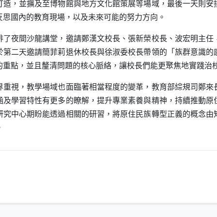
打造，並擴及至博物館與地方文化館策展等場域，最後一天則安
反思國內的教育現場，以及未來可能的努力方向。
夜間沙龍講堂，邀請鄭漢文校長、張新榮校長、波宏明主任
於第二天邀請簡菲莉退休校長與徐淑委校長帶領的「族群意識的
的重點，並且釐清問題的核心脈絡，讓校長們能更聚焦地實踐治
視，教學場域也面臨著相當程度的變革，教育部綜規司鄭來
涵及學習特性有更多的瞭解，提升專業素養與精神，持續推動原
研究中心期盼能透過相關的研習，將原住民族轉型正義的概念由
。