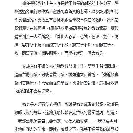
擔任學校教務主任，亦是候用校長的謝婉詩主任分享，學
校透過各項行政作為，激勵認真負責的老師，以及談到她如何
不畏懼困難，勇敢且有智慧地處理學校不適任的教師。她也帶
我們漫步在校園裡，細細品味學校硬體設施的教育意義，讓我
體會到弘一大師所說：「善化人心者，心誠、色溫、氣和、詞
婉，容其所不及，而諒其所不能，恕其所不知，而體其所不
欲，隨事講說，隨時開導。」而學校就是一個大教具。
婉詩主任不虞餘力推動學校閱讀工作，讓學生習慣閱讀，
進而主動閱讀，最後喜歡閱讀，誠如達文西曾說，「強迫餵食
會損害健康，不喜愛而強迫學習，也會損害記憶，這樣吸收進
來的知識不會被保留。」
教育是人類昇沈的樞紐，教師是教育成敗的關鍵，敬業是
教師良窳的規準，這讓我想起希波克拉底的醫師誓詞，說道：
「我鄭重地保證自己要奉獻一切為人類服務
……
，我將要盡可
能地維護人的生命，即使在威脅之下，我將不運用我的醫學知