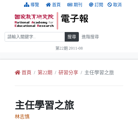
跳到主要內容
:::
導覽
首頁
期刊
訂閱
取消
搜尋
搜尋
進階搜尋
第22期 2011-08
:::
首頁
第22期
研習分享
主任學習之旅
主任學習之旅
林志慎