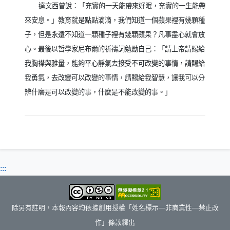
達文西曾說：「充實的一天能帶來好眠，充實的一生能帶
來安息。」教育就是點點滴滴，我們知道一個蘋果裡有幾顆種
子，但是永遠不知道一顆種子裡有幾顆蘋果？凡事盡心就會放
心。最後以哲學家尼布爾的祈禱詞勉勵自己：「請上帝請賜給
我胸襟與雅量，能夠平心靜氣去接受不可改變的事情，請賜給
我勇氣，去改變可以改變的事情，請賜給我智慧，讓我可以分
辨什磨是可以改變的事，什麼是不能改變的事。」
:::
除另有註明，本報內容均依據創用授權「姓名標示—非商業性—禁止改
作」條款釋出