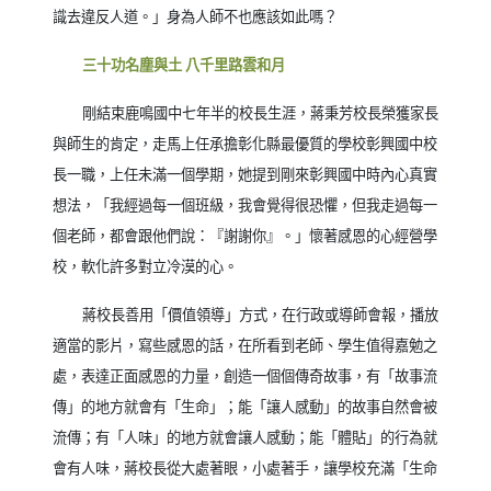
識去違反人道。」身為人師不也應該如此嗎？
三十功名塵與土 八千里路雲和月
剛結束鹿鳴國中七年半的校長生涯，蔣秉芳校長榮獲家長
與師生的肯定，走馬上任承擔彰化縣最優質的學校彰興國中校
長一職，上任未滿一個學期，她提到剛來彰興國中時內心真實
想法，「我經過每一個班級，我會覺得很恐懼，但我走過每一
個老師，都會跟他們說：『謝謝你』。」懷著感恩的心經營學
校，軟化許多對立冷漠的心。
蔣校長善用「價值領導」方式，在行政或導師會報，播放
適當的影片，寫些感恩的話，在所看到老師、學生值得嘉勉之
處，表達正面感恩的力量，創造一個個傳奇故事，有「故事流
傳」的地方就會有「生命」；能「讓人感動」的故事自然會被
流傳；有「人味」的地方就會讓人感動；能「體貼」的行為就
會有人味，蔣校長從大處著眼，小處著手，讓學校充滿「生命