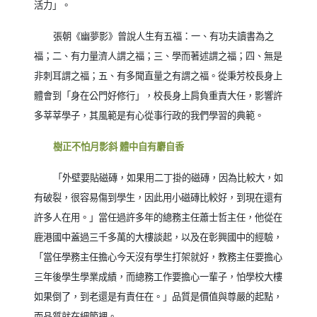
活力」。
張朝《幽夢影》曾說人生有五福：一、有功夫讀書為之
福；二、有力量濟人謂之福；三、學而著述謂之福；四、無是
非刺耳謂之福；五、有多聞直量之有謂之福。從秉芳校長身上
體會到「身在公門好修行」，校長身上肩負重責大任，影響許
多莘莘學子，其風範是有心從事行政的我們學習的典範。
樹正不怕月影斜 體中自有麝自香
「外壁要貼磁磚，如果用二丁掛的磁磚，因為比較大，如
有破裂，很容易傷到學生，因此用小磁磚比較好，到現在還有
許多人在用。」當任過許多年的總務主任蕭士哲主任，他從在
鹿港國中蓋過三千多萬的大樓談起，以及在彰興國中的經驗，
「當任學務主任擔心今天沒有學生打架就好，教務主任要擔心
三年後學生學業成績，而總務工作要擔心一輩子，怕學校大樓
如果倒了，到老還是有責任在。」品質是價值與尊嚴的起點，
而品質就在細節裡。