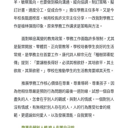
羊，敏察風向，也要做到橫向溝通、縱向協調，制訂策略、擬
訂計畫，適度分工，促成合作。」擔任學務主任多年，又是今
年校長甄選榜首，候用校長許文宗主任分享，一改我對學務工
作是槍林彈雨印象，原來學務工作講求是策略與方法。
面對瞬息萬變的教育政策，學務工作面臨許多限制，尤其
是髮禁開放、零體罰、正向管教等，學校培養學生良好的生活
常規，是學務主任首要工作。唐代詩人柳宗元在「種樹郭橐駝
傳」提到：「要讓樹長得好，必須其根欲舒，其培欲平，其土
欲故，其築欲密。」學校在推動學生的生活教育要順其天性。
推展學務工作核心價值在尊重，尊重導師、尊重孩子，因
為他相信尊嚴是預防行為問題的最後一道防線，試想一個自尊
盡失的人，怎會在乎別人的觀感，與對人的情感，一個對別人
沒有情感，有無視於別人存在的人，人的行為應受社會的規
範，更還論如何愛人，以及發展潛能，自我實現。
臨事先替別人想 論人先將自己說