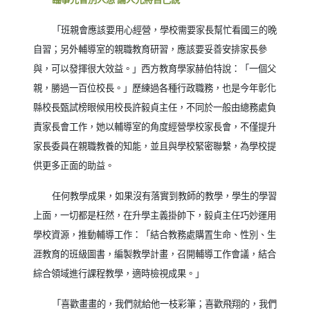
「班親會應該要用心經營，學校需要家長幫忙看國三的晚
自習；另外輔導室的親職教育研習，應該要妥善安排家長參
與，可以發揮很大效益。」西方教育學家赫伯特說：「一個父
親，勝過一百位校長。」歷練過各種行政職務，也是今年彰化
縣校長甄試榜眼候用校長許毅貞主任，不同於一般由總務處負
責家長會工作，她以輔導室的角度經營學校家長會，不僅提升
家長委員在親職教養的知能，並且與學校緊密聯繫，為學校提
供更多正面的助益。
任何教學成果，如果沒有落實到教師的教學，學生的學習
上面，一切都是枉然，在升學主義掛帥下，毅貞主任巧妙運用
學校資源，推動輔導工作：「結合教務處購置生命、性別、生
涯教育的班級圖書，編製教學計畫，召開輔導工作會議，結合
綜合領域進行課程教學，適時檢視成果。」
「喜歡畫畫的，我們就給他一枝彩筆；喜歡飛翔的，我們