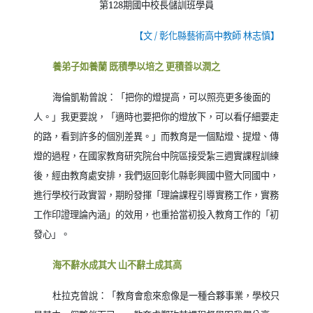
第
128
期國中校長儲訓班學員
【文
/
彰化縣藝術高中教師 林志慎】
養弟子如養蘭 既積學以培之 更積善以潤之
海倫凱勒曾說：「把你的燈提高，可以照亮更多後面的
人。」我更要說，「適時也要把你的燈放下，可以看仔細要走
的路，看到許多的個別差異。」而教育是一個點燈、提燈、傳
燈的過程，在國家教育研究院台中院區接受紮三週實課程訓練
後，經由教育處安排，我們返回彰化縣彰興國中暨大同國中，
進行學校行政實習，期盼發揮「理論課程引導實務工作，實務
工作印證理論內涵」的效用，也重拾當初投入教育工作的「初
發心」。
海不辭水成其大 山不辭土成其高
杜拉克曾說：「教育會愈來愈像是一種合夥事業，學校只