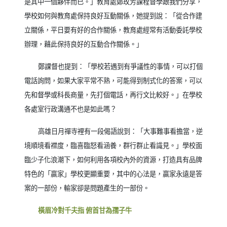
是其中一個夥伴而已。」教育處鄭玫芳課程督學跟我們分享，
學校如何與教育處保持良好互動關係，她提到說：「從合作建
立關係，平日要有好的合作關係，教育處經常有活動委託學校
辦理，藉此保持良好的互動合作關係。」
鄭課督也提到：「學校若遇到有爭議性的事情，可以打個
電話詢問，如果大家平常不熟，可能得到制式化的答案，可以
先和督學或科長商量，先打個電話，再行文比較好。」在學校
各處室行政溝通不也是如此嗎？
高雄日月禪寺裡有一段偈語說到：「大事難事看擔當，逆
境順境看襟度，臨喜臨怒看涵養，群行群止看識見。」學校面
臨少子化浪潮下，如何利用各項校內外的資源，打造具有品牌
特色的「贏家」學校更顯重要，其中的心法是，贏家永遠是答
案的一部份，輸家卻是問題產生的一部份。
橫眉冷對千夫指 俯首甘為孺子牛