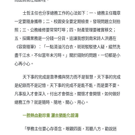
士哲主任也分享總務工作的心法如下：一、總務主任職章
一定要隨身攜帶；二、校園安全要定期檢查，發現問題立刻拍
照；三、公務維修要常常叮嚀；四、財產管理要確實移交；
五、採購業務是一分錢一分貨。這讓我想到南宋詩人洪邁在
《容齋隨筆》：「一點清油污白衣，斑斑駁駁使人疑，縱然洗
盡千江水，不似當年未污時。」關於錢財的問題，一切都是小
心再小心。
天下事的完成是靠準備與努力而不是智慧，天下事的完成
是紀錄而不是記憶，天下事的完成不是能不能，而是要不要。
凡事投入才會深入，付出才會傑出，關懷才會開懷，如何做好
總務工作？就是隨時、隨地、關心、用心。
一腔熱血勤珍重 灑去猶能化碧濤
「學務主任要心存善念，眼觀四面，耳聽八方，勸說迷