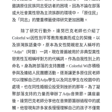
邀請原住民族同志受訪者的困境，因為不論在部落
或大社會異性戀為主流族群的環境中，「原住民」
及「同志」的雙重標籤使得研究更加困難。
除了研究行動外，達努巴克老師也介紹了
Colorful wi
因性別平等教育推廣而成立的契機，以
及排灣族語彙中，原本為女性間親密友人稱呼的
“
Adju
”（阿督）一詞，現在普遍被用於非典型異性
戀男性互相稱呼對方的代稱詞，作為自我性別上的
命名。身為跨部落的支持團體，
Colorful Wi
亦積極
參與及連結人民團體活動，逐漸讓更多原住民老師
可以理解自己的
Adju
學生以及同志學生在校園中的
處境，也在同性婚姻公投受到挫折的那年，為了凝
聚部落支持的力量而舉辦了
Adju
音樂節。講座最
後，達努巴克老師分享他在音樂節籌辦過程中的感
觸，他發現有許多家長慢慢理解自己的孩子不僅需