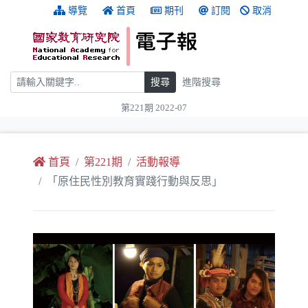
跳到主要內容
:::
導覽
首頁
期刊
訂閱
取消
搜尋
搜尋
進階搜尋
第221期 2022-07
:::
首頁
第221期
活動報導
「原住民性別教育實踐行動與反思」