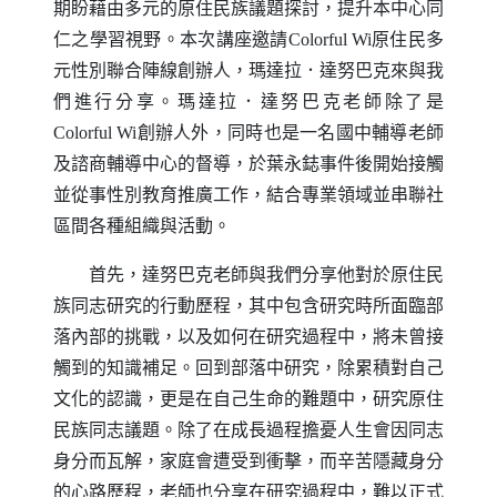
期盼藉由多元的原住民族議題探討，提升本中心同
仁之學習視野。本次講座邀請
Colorful Wi
原住民多
元性別聯合陣線創辦人，瑪達拉．達努巴克來與我
們進行分享。瑪達拉．達努巴克老師除了是
Colorful Wi
創辦人外，同時也是一名國中輔導老師
及諮商輔導中心的督導，於葉永鋕事件後開始接觸
並從事性別教育推廣工作，結合專業領域並串聯社
區間各種組織與活動。
首先，達努巴克老師與我們分享他對於原住民
族同志研究的行動歷程，其中包含研究時所面臨部
落內部的挑戰，以及如何在研究過程中，將未曾接
觸到的知識補足。回到部落中研究，除累積對自己
文化的認識，更是在自己生命的難題中，研究原住
民族同志議題。除了在成長過程擔憂人生會因同志
身分而瓦解，家庭會遭受到衝擊，而辛苦隱藏身分
的心路歷程，老師也分享在研究過程中，難以正式