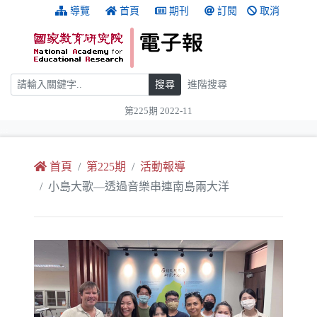
跳到主要內容
:::
導覽
首頁
期刊
訂閱
取消
搜尋
搜尋
進階搜尋
第225期 2022-11
:::
首頁
第225期
活動報導
小島大歌—透過音樂串連南島兩大洋