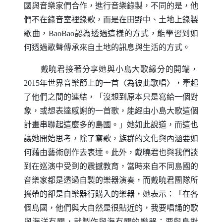
國與音樂家們合作，進行音樂錄製，不同的是，他
們不在錄音室裡錄歌，而是在田野中、土地上錄製
歌曲，
BaoBao
認為透過這樣的方式，能學習到如
何透過歌聲傳承來自土地的訊息與生活的方式。
戴曉君接著分享她與小島大歌緣分的開端，
2015年世界音樂節上的一首〈為彼此歌唱〉，牽起
了他們之間的連結，「沒想到原本只是寫給一個對
象，或想表達感謝的一首歌，能經由小島大歌這個
計畫串聯起這麼多的島國。」她如此說道，而這也
讓她開始思考，除了寫歌，族群的文化與內涵要如
何藉由藝術創作去表達。此外，戴曉君也與我們談
到在巡演中受到的震撼教育，當時來自不同島國的
音樂家都是透過自製的樂器演奏，而戴曉君團隊所
攜帶的卻是自樂器行購入的樂器，她表示：「在各
個島國，他們與大自然是很貼近的，我要唱誦的歌
與海洋有關，就製作與海有關的樂器；要與鳥對