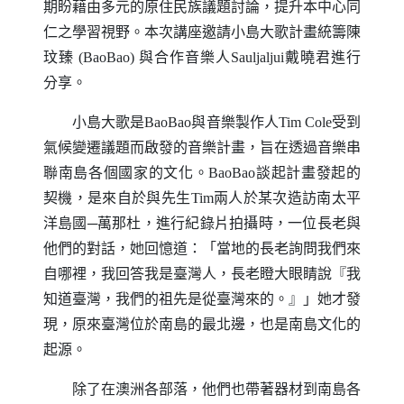
期盼藉由多元的原住民族議題討論，提升本中心同
仁之學習視野。本次講座邀請小島大歌計畫統籌陳
玟臻
(BaoBao)
與合作音樂人
Sauljaljui
戴曉君進行
分享。
小島大歌是
BaoBao
與音樂製作人
Tim Cole
受到
氣候變遷議題而啟發的音樂計畫，旨在透過音樂串
聯南島各個國家的文化。
BaoBao
談起計畫發起的
契機，是來自於與先生
Tim
兩人於某次造訪南太平
洋島國─萬那杜，進行紀錄片拍攝時，一位長老與
他們的對話，她回憶道：「當地的長老詢問我們來
自哪裡，我回答我是臺灣人，長老瞪大眼睛說『我
知道臺灣，我們的祖先是從臺灣來的。』」她才發
現，原來臺灣位於南島的最北邊，也是南島文化的
起源。
除了在澳洲各部落，他們也帶著器材到南島各