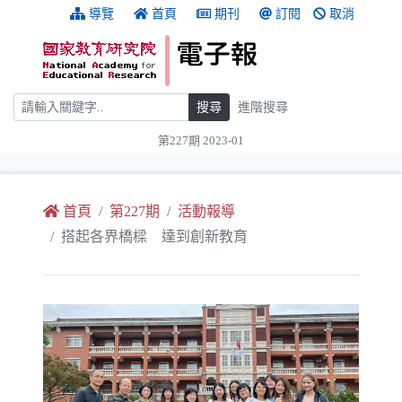
跳到主要內容
:::
導覽
首頁
期刊
訂閱
取消
搜尋
搜尋
進階搜尋
第227期 2023-01
:::
首頁
第227期
活動報導
搭起各界橋樑 達到創新教育