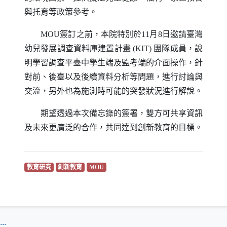
與托育等政策參考。
MOU
簽訂之前，本院特別於11月8日邀請臺灣
幼兒發展調查資料庫建置計畫
(KIT)
團隊成員，說
明學習調查平臺中學生端及監考端的介面操作，針
對前、後臺以及後續資料分析等問題，進行討論與
交流，另外也為施測時可能的突發狀況進行解說。
期望透過本次備忘錄的簽署，雙方可共享資訊
及未來更廣泛的合作，共同達到創新教育的目標。
（另開新視窗）
（另開新視窗）
（另開新視窗）
教育研究
創新教育
MOU
:::