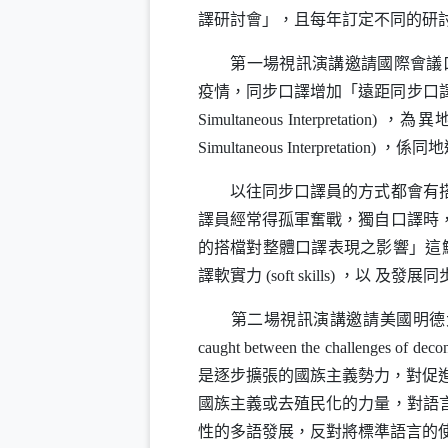
譯研討會」，且每年訂定不同的研
第一場視訊演講邀請國際會議
疫情，同步口譯增加「遠距同步口
Simultaneous Interpretation)
，為異地
Simultaneous Interpretation)
，係同地
以往同步口譯員的方式都會有搭檔
譯員經常得孤軍奮戰，獨自口譯時
的搭檔對整體口譯表現之影響」這
譯軟實力
(soft skills)
，以 及發展同
第二場視訊演講邀請美國明德大
caught between the challenges of decon
是逐步擴張的國族主義勢力，對促
國族主義或去殖民化的力量，對語
性的多語發展，反對將標準語言的