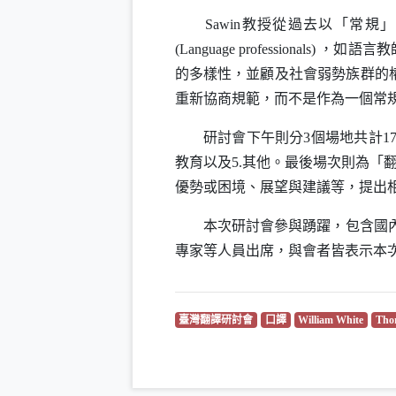
Sawin
教授從過去以「常規
(Language professionals)
，如語言教
的多樣性，並顧及社會弱勢族群的
重新協商規範，而不是作為一個常
研討會下午則分3個場地共計17篇
教育以及5.其他。最後場次則為「
優勢或困境、展望與建議等，提出
本次研討會參與踴躍，包含國內各
專家等人員出席，與會者皆表示本
（另開新視窗）
（另開新視窗）
（另開
臺灣翻譯研討會
口譯
William White
Tho