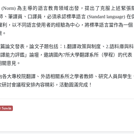
」
(Norm)
為主導的語言教育領域出發，提出了克服上述緊張
師、筆譯員、口譯員，必須承認標準語言
(Standard language)
在
權利，以不同語言使用者的經驗為中心，將標準語言當作為一
規。
論文發表，論文子題包括：1.翻譯政策與制度、2.語料庫與科技
翻譯能力評鑑」論壇，邀請國內7所大學翻譯系所（學程）的代
相關意見。
大專校院翻譯、外語相關系所之學者教師、研究人員與學生
次研討會議程安排內容精彩，活動圓滿完成！
新視窗）
（另開新視窗）
r Sawin