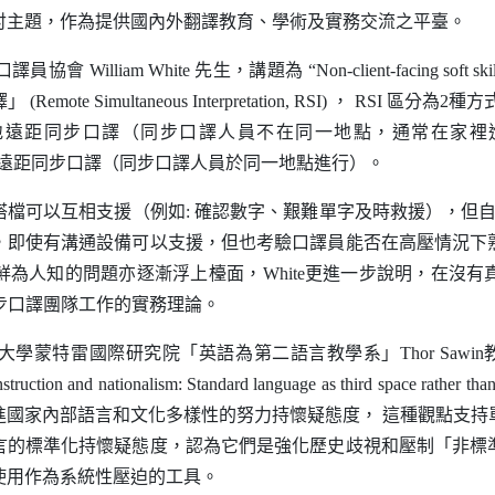
討主題，作為提供國內外翻譯教育、學術及實務交流之平臺。
口譯員協會
William White
先生，講題為 “
Non-client-facing soft ski
譯」
(Remote Simultaneous Interpretation, RSI)
，
RSI
區分為2種方式
遠距同步口譯（同步口譯人員不在同一地點，通常在家裡進
遠距同步口譯（同步口譯人員於同一地點進行）。
可以互相支援（例如: 確認數字、艱難單字及時救援），但自2
，即使有溝通設備可以支援，但也考驗口譯員能否在高壓情況下
鮮為人知的問題亦逐漸浮上檯面，
White
更進一步說明，在沒有
步口譯團隊工作的實務理論。
學蒙特雷國際研究院「英語為第二語言教學系」
Thor Sawin
struction and nationalism
:
Standard language as third space rather tha
進國家內部語言和文化多樣性的努力持懷疑態度， 這種觀點支持
言的標準化持懷疑態度，認為它們是強化歷史歧視和壓制「非標
使用作為系統性壓迫的工具。