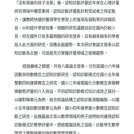
「沒有落後的孩子法案」後，認知診斷評量近年來在心理計量
研究領域中備受重視，認知診斷評量能針對受試者之特定能
力，讓教師快速的獲得學生學習上的強項及弱點等的詳細訊
息，以利提升學習效果，相關的研究議題目前在國內仍較少
見，但在國外已有多篇相關的研究發表，且有越來越多的學者
投入此方面的研究，因應此股趨勢，本次研討會論文發表以認
知診斷為主題，可說是充分掌握評量領域之發展趨勢。
經過嚴格之篩選，共有六篇論文發表，分別是國小六年級
因數與倍數概念之認知診斷研究、認知診斷模式在國小五年級
整數四則運算概念之研究、國小三年級電腦化分數概念表徵轉
換動態評量的介入效益、不同認知診斷模式估計成效之探討—
以線對稱單元為例、結合知識結構之認知診斷測驗編製—以國
小五年級因數倍數單元為例、國小四年級學童小數概念認知診
斷之研究。這幾篇論文皆以數學領域的例子說明如何運用認知
診斷模式於教學評量中，透過電腦技術之協助，診斷學生數學
學習之優勢與需加強的數學學習概念。