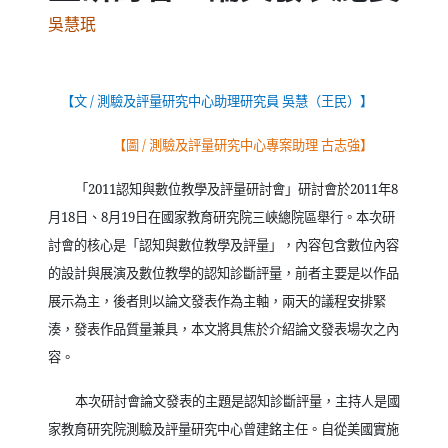
吳慧珉
【文
/
測驗及評量研究中心助理研究員 吳慧（王民）】
【圖
/
測驗及評量研究中心專案助理 古志強】
「
2011
認知與數位教學及評量研討會」研討會於
2011
年
8
月
18
日、
8
月
19
日在國家教育研究院三峽總院區舉行。本次研
討會的核心是「認知與數位教學及評量」，內容包含數位內容
的設計與展演及數位教學的認知診斷評量，前者主要是以作品
展示為主，後者則以論文發表作為主軸，兩天的議程安排緊
湊，發表作品質量兼具，本文將具焦於介紹論文發表場次之內
容。
本次研討會論文發表的主題是認知診斷評量，主持人是國
家教育研究院測驗及評量研究中心曾建銘主任。自從美國實施