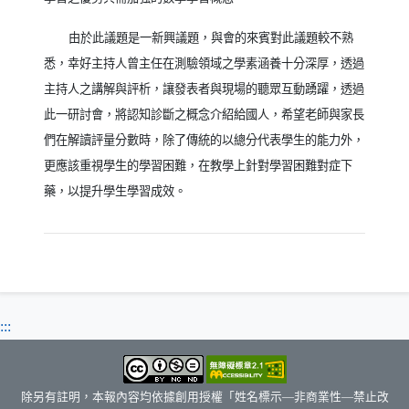
由於此議題是一新興議題，與會的來賓對此議題較不熟
悉，幸好主持人曾主任在測驗領域之學素涵養十分深厚，透過
主持人之講解與評析，讓發表者與現場的聽眾互動踴躍，透過
此一研討會，將認知診斷之概念介紹給國人，希望老師與家長
們在解讀評量分數時，除了傳統的以總分代表學生的能力外，
更應該重視學生的學習困難，在教學上針對學習困難對症下
藥，以提升學生學習成效。
:::
除另有註明，本報內容均依據創用授權「姓名標示—非商業性—禁止改