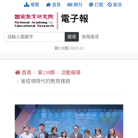
跳到主要內容
:::
導覽
首頁
期刊
訂閱
取消
搜尋
搜尋
進階搜尋
第238期 2023-12
:::
首頁
第238期
活動報導
後疫情時代的教育樣貌