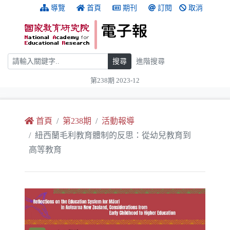
跳到主要內容
:::
導覽
首頁
期刊
訂閱
取消
搜尋
搜尋
進階搜尋
第238期 2023-12
:::
首頁
第238期
活動報導
紐西蘭毛利教育體制的反思：從幼兒教育到
高等教育