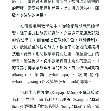
過」），寓意為不管是什麼族群，都可以走過相同
的歷程，需要尊重個別差異，以此概念與精神，開
啟本次演講的序幕。
在傳統毛利教學法中，從胎兒時期就開始學
習，除了各式技能與知識外，亦要遵守家族及部落
的倫理準則。而耆老擔任教師角色，以師徒制方
式，依據孩童的個別能力，教授不同領域的知識與
技能。此外，毛利教學法特別注重「孩童靈性」的
培養，無論男女，從小就培養自主獨立的態度，目
的是為了傳承家族與部落的知識，包括價值與實踐
(tikanga)
、系譜
(whakapapa)
、親屬關係
(whanaungatanga)
以及諺語
(whakataukī)
等等。
毛利中心世界觀
(Kaupapa Māori)
不僅深植於
毛利世界中，而毛利中心理論
(Kaupapa Māori
theory)
更強調「做為毛利人
(being Māori)
」的正當