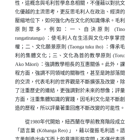
性，這概念與毛利哲學息息相關，不僅藉以對抗文
化優越的主流思考，更反思毛利人在政治、經濟的
壓縮地位下，如何強化內在文化的知識傳承。毛利
原則眾多，例如：一、自決原則
(Tino
rangatiratanga)
：使毛利人在生活與文化中享掌控
權；二、文化願景原則
(Taonga tuku iho)
：傳承毛
利的集體文化；三、文化為首的教學原則
(Toru:
Ako Māori)
：強調教學相長的互惠關係。此外，課
程方面，強調不同領域的關聯性，甚至是跨部落間
的交流，代表毛利的世界觀是不斷擴張及改變，除
了注重歷史的連結，更強調對於未來的想像；評量
方面，注重集體知識的實踐，因毛利文化是不斷創
造的歷程，所以評量著重回應不斷改變的可能性。
從1980年代開始，紐西蘭在學前教育階段成立
「語言巢
(Kōhanga Reo)
」，藉以復振毛利語。語
言巢創造出由下而上的意識形態空間，不僅代表語