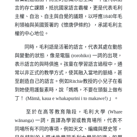
言的存亡課題，抵抗國家語言霸權，更是代表毛利
主權、自治、自主與自覺的議題，以呼應1840年毛
利領袖與英國簽署的《懷唐伊條約》，承諾毛利主
權的中心地位。
同時，毛利語是活著的語言，代表其處在動態
與變動的狀態，像是電腦
(rorohiko)
一詞的出現，
表示語言的與時俱進。孩童在學習語言過程中，通
常以非正式的教學方式，使其融入當地的脈絡，甚
至創造自己的語言。例如
Ritchie
教授的小兒子在看
到她使用護髮素時，說「媽媽，不要在頭髮上做布
丁！
(Māmā, kaua e whakapurini i to makawe!)
」。
至於在高等教育階段，毛利大學
(Whare
wānanga)
一詞，直譯為學習或教育場所，代表不
同場所有不同的專項，例如天文、編織與歷史等，