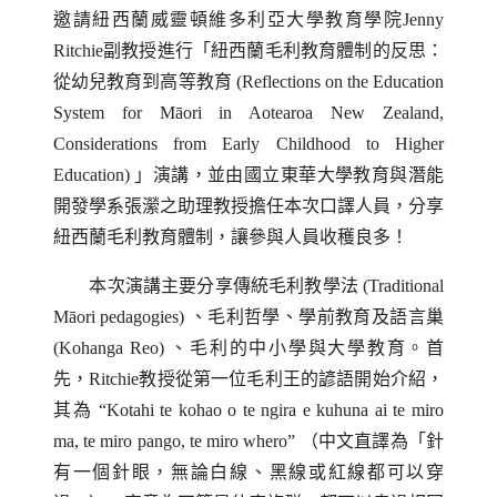
邀請紐西蘭威靈頓維多利亞大學教育學院
Jenny
Ritchie
副教授進行「紐西蘭毛利教育體制的反思：
從幼兒教育到高等教育
(Reflections on the Education
System for Māori in Aotearoa New Zealand,
Considerations from Early Childhood to Higher
Education)
」演講，並由國立東華大學教育與潛能
開發學系張瀠之助理教授擔任本次口譯人員，分享
紐西蘭毛利教育體制，讓參與人員收穫良多！
本次演講主要分享傳統毛利教學法
(Traditional
Māori pedagogies)
、毛利哲學、學前教育及語言巢
(Kohanga Reo)
、毛利的中小學與大學教育。首
先，
Ritchie
教授從第一位毛利王的諺語開始介紹，
其為 “
Kotahi te kohao o te ngira e kuhuna ai te miro
ma
,
te miro pango
,
te miro whero
” （中文直譯為「針
有一個針眼，無論白線、黑線或紅線都可以穿