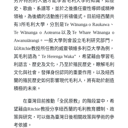
另外特別的人選才能學習毛利大學的知識，如歷
史、歌曲、系譜等，並於之後擔任靈性導師或精神
領袖，為後續的活動進行祈禱儀式。目前紐西蘭共
有3所毛利大學，分別是
Te W
ā
nanga o Raukawa
、
Te W
ā
nanga o Aotearoa
以及
Te Whare W
ā
nanga o
Awanui
ā
rangi
。一般大學則會設立毛利研究部門，
以
Ritchie
教授所任教的威靈頓維多利亞大學為例，
其毛利語為 ”
Te Herenga Waka
” ，希望藉由學習毛
利語言、歷史及文化，乃至於殖民歷史，瞭解毛利
文化與社會，發揮身份認同的重要作用，以及紐西
蘭的殖民歷史如何影響現代毛利人，將有助於創造
積極的未來。
在臺灣目前推動「全民原教」的階段當中，希
望藉由
Ritchie
教授分享紐西蘭的毛利教育體制、政
策與研究，可以做為臺灣日後相關政策與學術的參
考依據。