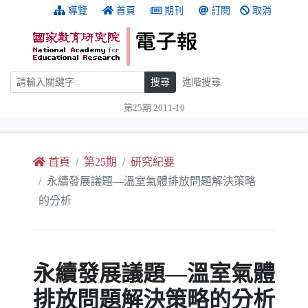
跳到主要內容
:::
導覽
首頁
期刊
訂閱
取消
搜尋
搜尋
進階搜尋
第25期 2011-10
:::
首頁
第25期
研究紀要
永續發展議題—溫室氣體排放問題解決策略
的分析
永續發展議題—溫室氣體
排放問題解決策略的分析