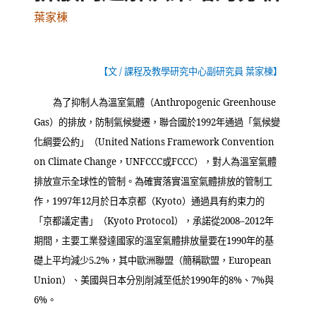
葉家棟
【文
/
課程及教學研究中心副研究員 葉家棟】
為了抑制人為溫室氣體（
Anthropogenic Greenhouse
Gas
）的排放，防制氣候變遷，聯合國於
1992
年通過「氣候變
化綱要公約」（
United Nations Framework Convention
on Climate Change
，
UNFCCC
或
FCCC
），對人為溫室氣體
排放宣示全球性的管制。為確實落實溫室氣體排放的管制工
作，
1997
年
12
月於日本京都（
Kyoto
）通過具有約束力的
「京都議定書」（
Kyoto Protocol
），承諾從
2008–2012
年
期間，主要工業發達國家的溫室氣體排放量要在
1990
年的基
礎上平均減少
5.2%
，其中歐洲聯盟（簡稱歐盟，
European
Union
）、美國與日本分別削減至低於
1990
年的
8%
、
7%
與
6%
。