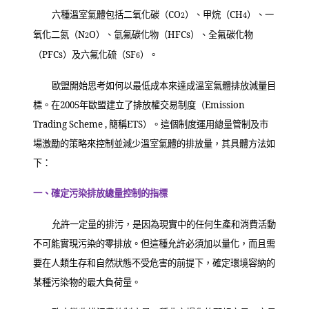
六種溫室氣體包括二氧化碳（
CO
）、甲烷（
CH
）、一
2
4
氧化二氮（
N
O
）、氫氟碳化物（
HFCs
）、全氟碳化物
2
（
PFCs
）及六氟化硫（
SF
）。
6
歐盟開始思考如何以最低成本來達成溫室氣體排放減量目
標。在
2005
年歐盟建立了排放權交易制度（
Emission
Trading Scheme ,
簡稱
ETS
）。這個制度運用總量管制及市
場激勵的策略來控制並減少溫室氣體的排放量，其具體方法如
下：
一、確定污染排放總量控制的指標
允許一定量的排污，是因為現實中的任何生產和消費活動
不可能實現污染的零排放。但這種允許必須加以量化，而且需
要在人類生存和自然狀態不受危害的前提下，確定環境容納的
某種污染物的最大負荷量。