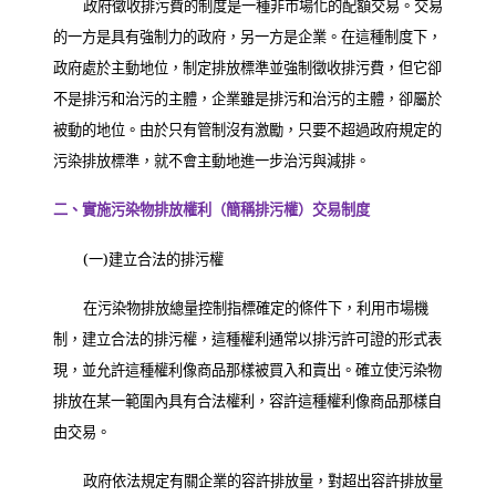
政府徵收排污費的制度是一種非市場化的配額交易。交易
的一方是具有強制力的政府，另一方是企業。在這種制度下，
政府處於主動地位，制定排放標準並強制徵收排污費，但它卻
不是排污和治污的主體，企業雖是排污和治污的主體，卻屬於
被動的地位。由於只有管制沒有激勵，只要不超過政府規定的
污染排放標準，就不會主動地進一步治污與減排。
二、實施污染物排放權利（簡稱排污權）交易制度
(
一
)
建立合法的排污權
在污染物排放總量控制指標確定的條件下，利用市場機
制，建立合法的排污權，這種權利通常以排污許可證的形式表
現，並允許這種權利像商品那樣被買入和賣出。確立使污染物
排放在某一範圍內具有合法權利，容許這種權利像商品那樣自
由交易。
政府依法規定有關企業的容許排放量，對超出容許排放量