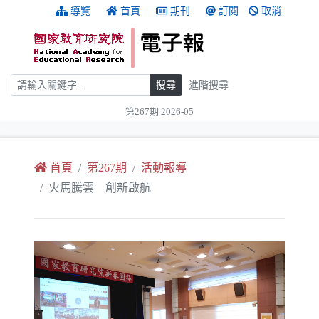
跳到主要內容
:::
導覽
首頁
期刊
訂閱
取消
搜尋
搜尋
進階搜尋
第267期 2026-05
:::
首頁
第267期
活動報導
火馬騰雲 創新啟航