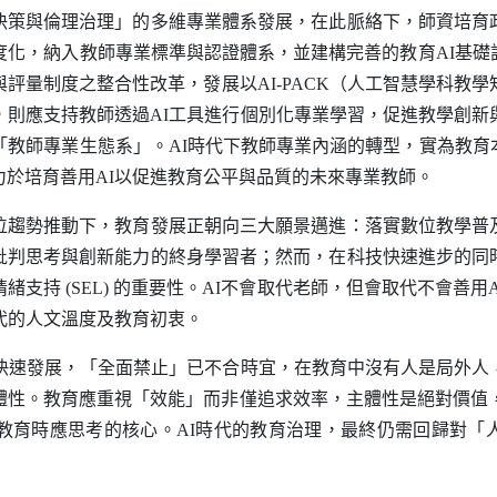
決策與倫理治理」的多維專業體系發展，在此脈絡下，師資培育
度化，納入教師專業標準與認證體系，並建構完善的教育
AI
基礎
與評量制度之整合性改革，發展以
AI-PACK
（人工智慧學科教學
，則應支持教師透過
AI
工具進行個別化專業學習，促進教學創新
「教師專業生態系」。
AI
時代下教師專業內涵的轉型，實為教育
力於培育善用
AI
以促進教育公平與品質的未來專業教師。
勢推動下，教育發展正朝向三大願景邁進：落實數位教學普
批判思考與創新能力的終身學習者；然而，在科技快速進步的同
情緒支持
(SEL)
的重要性。
AI
不會取代老師，但會取代不會善用
代的人文溫度及教育初衷。
快速發展，「全面禁止」已不合時宜，在教育中沒有人是局外人
體性。教育應重視「效能」而非僅追求效率，主體性是絕對價值
教育時應思考的核心。
AI
時代的教育治理，最終仍需回歸對「