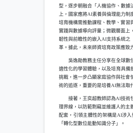
型，逐步朝融合「人機協作、數據
上，國家應將
AI
素養與倫理能力制
培育機構需推動課程、教學、實習
實踐與數據導向評量；微觀層面上
韌性與前瞻性的嵌入
AI
支持系統之
革。據此，未來師資培育政策應致
吳逸勛教務主任分享在全球數位趨
適性化的學習體驗，以及培育具備
挑戰，進一步凸顯家庭協作與社會
術的追逐，重要的是培養
AI
無法取
接著，王奕超教師認為
AI
技術
理界線，以防範剽竊並維護人的主
配套，引領主體性的架構是
AI
涉入
「轉化型數位能動知識分子」。