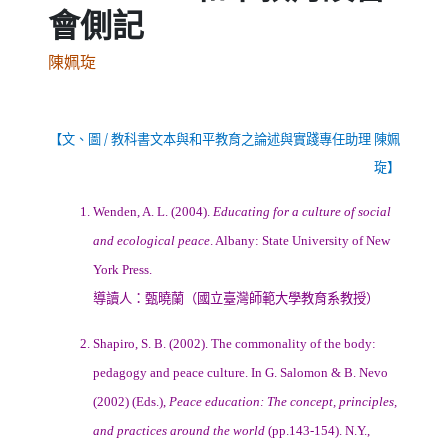
會側記
陳姵琁
【文、圖
/
教科書文本與和平教育之論述與實踐專任助理 陳姵
琁】
1. Wenden, A. L. (2004).
Educating for a culture of social
and ecological peace
. Albany: State University of New
York Press.
導讀人：甄曉蘭（國立臺灣師範大學教育系教授）
2. Shapiro, S. B. (2002). The commonality of the body:
pedagogy and peace culture. In G. Salomon & B. Nevo
(2002) (Eds.),
Peace education: The concept, principles,
and practices around the world
(pp.143-154). N.Y.,