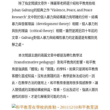
除了指定閱讀文章外，陳麗華老師還介紹和平教育始祖
Johan Galtung
的經典之作
"Violence, Peace, and Peace
Research"
文中對於個人暴力與結構暴力有明確的分析。結構
暴力與發展理論（
development theory
）相關，個人暴力則
與批判理論（
critical theory
）相關。雖然是將近四十年前的
文章，
Galtung
對個人暴力與結構性暴力的定義還是有獨到見
解之處。
本次閱讀主題的兩篇文章中都提及轉化教學法
（
transformative pedagogy
）對和平教育的影響。和平教
育是強調能「體現」和「實踐」的學科，如果只是將和平教育
客體化當成知識，沒有去實踐的話，教學是無法成功的。因
此，在教學方法的運用上，和平教育會運用很多情感教學，讓
人類情感的深層結構被辨識、尊重、引出及認可，強調人類共
通性的部份，才是化解衝突可能的方向。