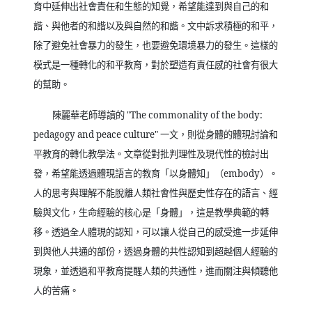
育中延伸出社會責任和生態的知覺，希望能達到與自己的和
諧、與他者的和諧以及與自然的和諧。文中訴求積極的和平，
除了避免社會暴力的發生，也要避免環境暴力的發生。這樣的
模式是一種轉化的和平教育，對於塑造有責任感的社會有很大
的幫助。
陳麗華老師導讀的
"The commonality of the body:
pedagogy and peace culture"
一文，則從身體的體現討論和
平教育的轉化教學法。文章從對批判理性及現代性的檢討出
發，希望能透過體現語言的教育「以身體知」（
embody
）。
人的思考與理解不能脫離人類社會性與歷史性存在的語言、經
驗與文化，生命經驗的核心是「身體」，這是教學典範的轉
移。透過全人體現的認知，可以讓人從自己的感受進一步延伸
到與他人共通的部份，透過身體的共性認知到超越個人經驗的
現象，並透過和平教育提醒人類的共通性，進而關注與傾聽他
人的苦痛。