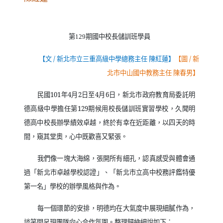
第
期國中校長儲訓班學員
129
【文
/
新北市立三重高級中學總務主任 陳紅蓮】
【圖
/
新
北市中山國中教務主任 陳春男】
民國
101
年
4
月
2
日至
4
月
6
日，新北市政府教育局委託明
德高級中學擔任第
129
期候用校長儲訓班實習學校，久聞明
德高中校長辦學績效卓越，終於有幸在近距離，以四天的時
間，窺其堂奧，心中既歡喜又緊張。
我們像一塊大海綿，張開所有細孔，認真感受與體會通
過「新北市卓越學校認證」、「新北市立高中校務評鑑特優
第一名」學校的辦學風格與作為。
每一個環節的安排，明德均在大氣度中展現細膩作為，
談笑間呈現團隊向心合作氛圍。整理歸納細說如下：