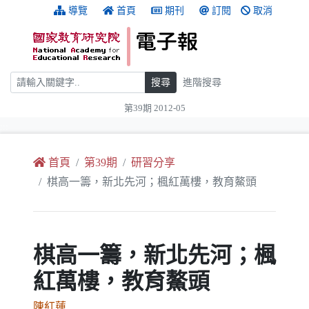
跳到主要內容
:::
導覽
首頁
期刊
訂閱
取消
搜尋
搜尋
進階搜尋
第39期 2012-05
:::
首頁
第39期
研習分享
棋高一籌，新北先河；楓紅萬樓，教育鰲頭
棋高一籌，新北先河；楓
紅萬樓，教育鰲頭
陳紅蓮