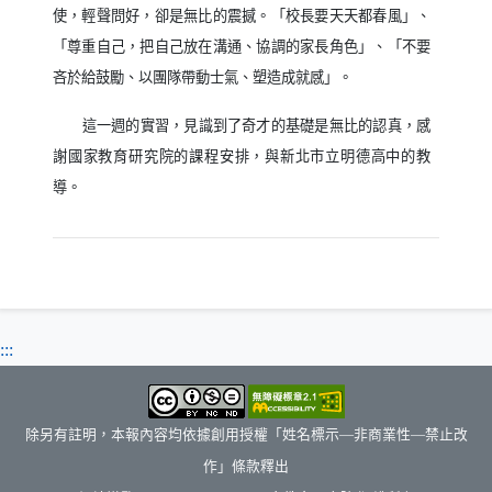
使，輕聲問好，卻是無比的震撼。「校長要天天都春風」、
「尊重自己，把自己放在溝通、協調的家長角色」、「不要
吝於給鼓勵、以團隊帶動士氣、塑造成就感」。
這一週的實習，見識到了奇才的基礎是無比的認真，感
謝國家教育研究院的課程安排，與新北市立明德高中的教
導。
:::
除另有註明，本報內容均依據創用授權「姓名標示—非商業性—禁止改
作」條款釋出