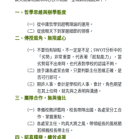
一、哲學思維與辦學態度
（一）從中庸哲學到趕鴨理論的運用。
（二）從放眼天下到掌握細節的領導。
二、傳授眉角、無限感心
（一）不要怕有缺點，不一定是不足；
SWOT
分析中的
「劣勢」非常重要，代表著「起點能力」，當
劣勢寫不出來時，也代表對學校的認識不夠。
（二）放手讓各處室去做，只要判斷主任思維正確、是
否可行即可。
（三）期許人事、會計是學校的人事、會計，角色期望
在其上任時，就先與之表明與溝通。
三、團隊合作，無與倫比
（一）準備校務評鑑時，校長帶隊出國，各處室分工合
作、掌握重點。
（二）各處室主任，均具大將之風，帶領組長的風格猶
若棋楓校長帶主任。
四、認真積極，績效卓著