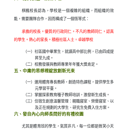
棋楓校長認為，學校是一個複雜的組織，而組織的效
能，需要團隊合作，因而構成了一個恆等式：
承擔的校長
+
優質的行政同仁
+
不凡的教師同仁
+
認真
的學生
+
熱心的家長
+
積極社區人士
=
卓越學校
（一）社區國中畢業生，就讀高中部比例，已由四成提
昇至九成。
（二）校務發展與教師專業年年獲大獎肯定。
五、中庸的思想裡綻放創新光束
（一）運用體育專長教師，創造特色課程，提供學生多
元學習平臺。
（二）掌握探索教育種子教師培訓，激發新生成長。
（三）住宿生創意溫馨管理：親職寢室、榮譽寢室、以
及正在規劃的大學生、研究生免費入住方案。
六、發自內心向師長問好的有禮校園
尤其是體育班的學生，氣質非凡，每一位都是微笑小天