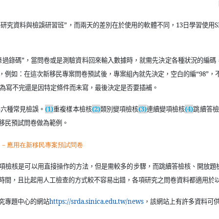
查研究資料與檢誤研習班
”
，而兩天的差別在於使用的軟體不同，
13
日學習使用
S
錄過錄碼”，當問卷或是測驗資料回來輸入數據時，就需先決定各種狀況的編碼
，例如：在這次新移民專案問卷預試後，專案組內就先決定，空白的編“
98
”，
為寫不完還是因特定條件而未寫，最後決定是否要插補。
為六種常見檢誤。
(1)
重複樣本檢核
(2)
類別變項檢核
(3)
連續變項檢核
(4)
跳續答檢
移民預試問卷做為範例。
項檢核是可以用直接操作的方法，但是需較多的步驟，而跳續答檢核、開放題
時間，且比起用人工檢查的方式較不容易出錯，各項研究之問卷資料都適用於
（另開新視窗）
究專題中心的網站
https://srda.sinica.edu.tw/news
，該網站上有許多資料可