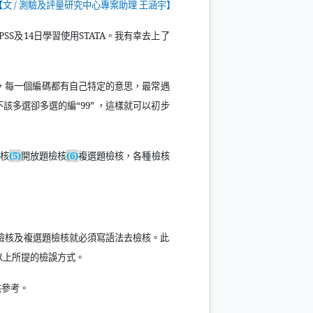
【文
/
測驗及評量研究中心專案助理 王涵宇】
PSS
及
14
日學習使用
STATA
。我有幸去上了
，每一個編碼都有自己特定的意思，最常遇
不該多選卻多選的編“
99
” ，這樣就可以初步
核
(5)
開放題檢核
(6)
複選題檢核，各種檢核
檢核及複選題檢核就必須寫語法去檢核。此
以上所提的檢誤方式。
供參考。