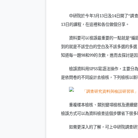
中研院於今年
3
月
13
日及
14
日開了
“
調
13
日的課程，在這裡和各位做個分享。
資料要可以檢誤最重要的一點就是“編
到的就是不該空白的空白及不該多選的多選
知道每一題
98
和
99
的次數，進而去探討是因
檢誤資料用
SPSS
寫語法操作，主要分
是依問卷的不同設計去檢核，下列檢核以新
重複樣本檢核、類別變項檢核及連續變
檢誤方式可以為資料檢查這個步驟省下很多
如需更深入的了解，可上中研院調查研