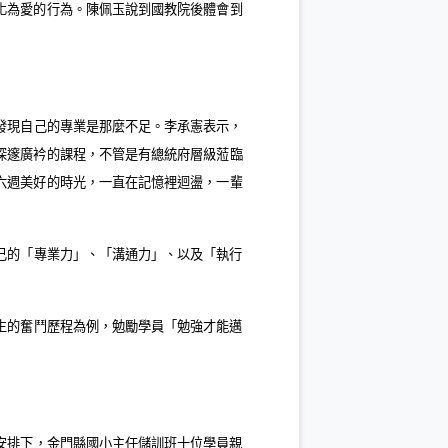
化為愛的行為。陳佩玉說到國教院後體會到
發現自己的專業是那麼不足。李承憲表示，
深邃廣衿的課程，不管是有總統府層級蒞臨
六週美好的時光，一直在記憶裡迴盪，一輩
己的「專業力」、「溝通力」、以及「執行
生的奮鬥歷程為例，勉勵學員「勉強才能邁
安排下，金門縣國小主任儲訓班十位學員親