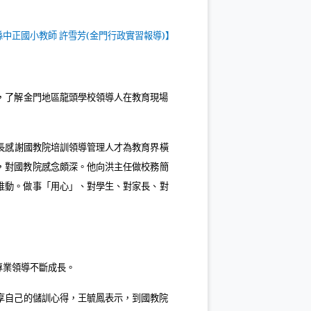
縣中正國小教師 許雪芳
(
金門行政實習報導
)
】
，了解金門地區龍頭學校領導人在教育現場
長感謝國教院培訓領導管理人才為教育界橫
，對國教院感念頗深。他向洪主任做校務簡
推動。做事「用心」、對學生、對家長、對
專業領導不斷成長。
享自己的儲訓心得，王毓鳳表示，到國教院