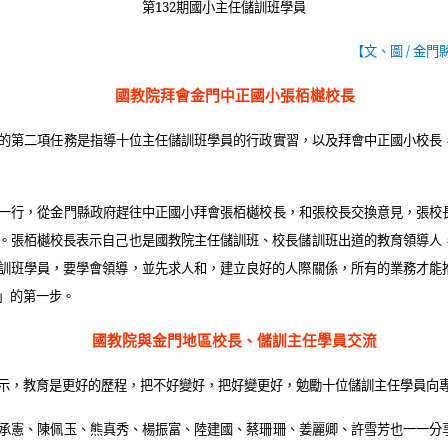
第
132
期國小主任儲訓班學員
【文、圖
/
金門
國教院拜會金門中正國小張栢樾校長
的第二項任務是指導十位主任儲訓班學員的行政實習，以及拜會中正國小校長
一行，從金門縣政府趕往中正國小拜會張栢樾校長，和張校長交換意見，張校
。張栢樾校長表示自己也是國教院主任儲訓班、校長儲訓班出道的教育領導人
訓班學員，要學會領導，並先求人和，建立良好的人際關係，所有的業務才能
」的第一步。
國教院與金門地區校長、儲訓主任學員交流
示，教育是更好的歷程，把不好變好，把好變更好，勉勵十位儲訓主任學員向
承憲、陳佩玉、熊真秀、楊振富、陸建國、蔡珊珊、姜麗卿、許雪芳也一一分