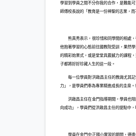
學習到學員之間不分你我的合作，是難能可
師傅校長說的「教育是一份神聖的志業，而
熊真秀表示，很珍惜和同學間的相處，
他抱著學習的心態前往國教院受訓，果然學
的精彩始業式，或是堂堂具震撼力的課程，
子都將好好珍藏人生的這一段。
每一位學員對洪啟昌主任的教誨尤其記
力」，是學員們奉為專業精進成長的圭臬。
洪啟昌主任在金門指導期間，學員也陪
向成功」，學員們從洪啟昌主任的提點中，
學員在金門中正國小實習的期間，適逢