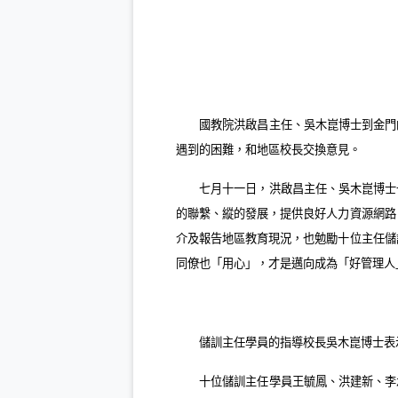
國教院洪啟昌主任、吳木崑博士到金門
遇到的困難，和地區校長交換意見。
七月十一日
，洪啟昌主任、吳木崑博士
的聯繫、縱的發展，提供良好人力資源網路
介及報告地區教育現況，也勉勵十位主任儲
同僚也「用心」，才是邁向成為「好管理人
儲訓主任學員的指導校長吳木崑博士表
十位儲訓主任學員王毓鳳、洪建新、李