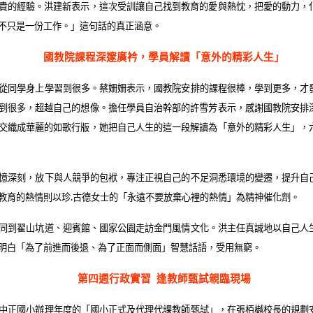
貴的經驗。洪建新表示，這次受訓讓自己找到教育的愛與熱忱，把愛的動力，
不只是一份工作。」這句話的真正涵意。
國教院課程深邃廣衿，學員解讀「意外的精彩人生」
從同學身上學習到很多。蔡姍姍表示，國教院安排的課程很棒，學到更多，才
到很多，超越自己的想像。擔任學員自治幹部的許雪芳表示，感謝國教院安排
交織成華麗的如歌行版，她把自己人生的這一段解讀為「意外的精彩人生」，
憶深刻，放下與人競爭的包袱，專注正視自己的不足洞悉環境的變遷，提升自
教育的熱情則以珍
.
古德女士的「永遠不要放棄心裡的熱情」為精神催化劑。
同到翟山坑道、迎賓館、國家公園走訪金門風情文化。洪主任真誠地以自己人
明白「為了前進而後退、為了正面而側面」智慧話語，受用無窮。
第四週行政實習
逢教師甄試親臨現場
中正國小辦理年度的「國小正式及代理代課教師甄試」，在張栢樾校長的規劃