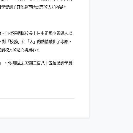
員學習到了其他縣市所沒有的大好內容。
旅。自從張栢樾校長上任中正國小領導人以
，對「校務」和「人」的熱情融化了冰原，
受到校方的貼心與用心。
」，也拼貼出
132
期二百八十五位儲訓學員