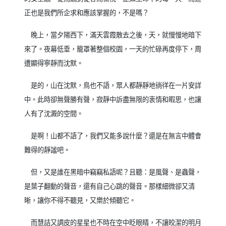
正也是我們所企求和應該掌握的，不是嗎？
晚上，當夕陽西下，滿天雲霞散去之後，天，就慢慢地暗下
來了。夜幕低垂，籠罩著整個校園，一天的忙碌再度停下，周
遭顯得寧靜而沈默。
是的，山在沈默，鳥也不語，眾人都靜靜地徜徉在一片安詳
中。此時卻無聲勝有聲，寂靜中訴盡無限的衷情和暇思，也讓
人有了沈澱的空間。
是啊！山都不語了，我們又能多說什麼？還是在無言中體會
難得的靜謐吧。
但，又是誰在黑暗中竊竊私語呢？且聽：是風聲、是蟲聲，
是葉子翻動的聲音，還有自己心跳的聲音。那樣細微卻又清
晰，讓你不得不聽見，又樂於傾聽它。
而慧詰又調皮的星星也不時在空中眨眼睛，不讓皎潔的明月