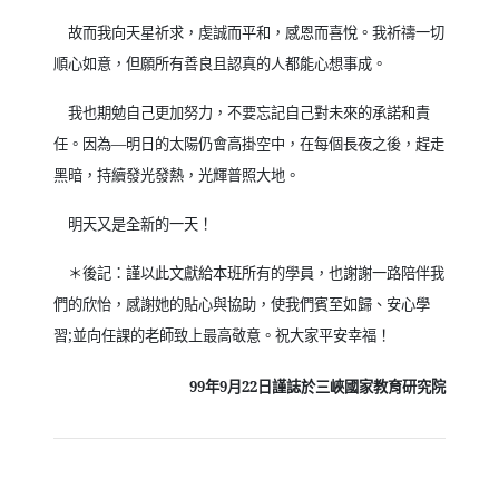
故而我向天星祈求，虔誠而平和，感恩而喜悅。我祈禱一切
順心如意，但願所有善良且認真的人都能心想事成。
我也期勉自己更加努力，不要忘記自己對未來的承諾和責
任。因為
—
明日的太陽仍會高掛空中，在每個長夜之後，趕走
黑暗，持續發光發熱，光輝普照大地。
明天又是全新的一天！
＊後記：謹以此文獻給本班所有的學員，也謝謝一路陪伴我
們的欣怡，感謝她的貼心與協助，使我們賓至如歸、安心學
習
;
並向任課的老師致上最高敬意。祝大家平安幸福！
99
年
9
月
22
日謹誌於三峽國家教育研究院