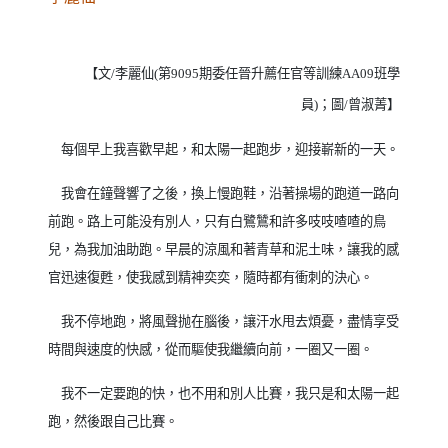
【文
李麗仙
第
期委任晉升薦任官等訓練
班學
/
(
9095
AA09
員
；圖
曾淑菁
】
)
/
每個早上我喜歡早起，和太陽一起跑步，迎接嶄新的一天。
我會在鐘聲響了之後，換上慢跑鞋，沿著操場的跑道一路向
前跑。路上可能没有別人，只有白鷺鷥和許多吱吱喳喳的鳥
兒，為我加油助跑。早晨的涼風和著青草和泥土味，讓我的感
官迅速復甦，使我感到精神奕奕，隨時都有衝刺的決心。
我不停地跑，將風聲抛在腦後，讓汗水甩去煩憂，盡情享受
時間與速度的快感，從而驅使我繼續向前，一圈又一圈。
我不一定要跑的快，也不用和別人比賽，我只是和太陽一起
跑，然後跟自己比賽。