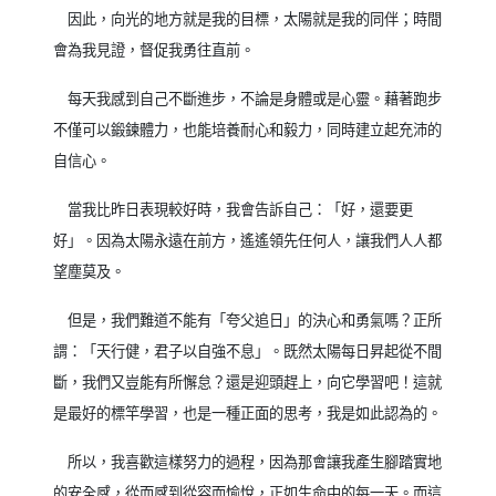
因此，向光的地方就是我的目標，太陽就是我的同伴；時間
會為我見證，督促我勇往直前。
每天我感到自己不斷進步，不論是身體或是心靈。藉著跑步
不僅可以鍛鍊體力，也能培養耐心和毅力，同時建立起充沛的
自信心。
當我比昨日表現較好時，我會告訴自己：「好，還要更
好」。因為太陽永遠在前方，遙遙領先任何人，讓我們人人都
望塵莫及。
但是，我們難道不能有「夸父追日」的決心和勇氣嗎？正所
謂：「天行健，君子以自強不息」。既然太陽每日昇起從不間
斷，我們又豈能有所懈怠？還是迎頭趕上，向它學習吧！這就
是最好的標竿學習，也是一種正面的思考，我是如此認為的。
所以，我喜歡這樣努力的過程，因為那會讓我產生腳踏實地
的安全感，從而感到從容而愉悅，正如生命中的每一天。而這