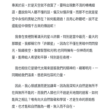
專美於前。於是天空就不寂寞了，霎時出現數不清的喁喁細
語，盡說些叫人聽不懂的話，偏又似懂非懂。而那不也就是星
空中永恒的奧秘之所在？如何能錯過！且用心聆聽吧，說不定
還能從中領悟千古來的傳說呢！
我會在夜裡對著滿天的星斗許願，特別是當中最亮、最大的
那顆星，我都稱它作「許願星」。因為它不僅在黑暗中閃閃發
光，點綴夜空，象徵智慧和光明
;
也同時擁有一份神奇的能
量，能帶給人希望和平靜，特別是在夜裡。
我也相信它是替代太陽來提振我們的精神的，襯著明月，一
同賜給我們溫柔、慈悲與包容的力量。
因此，我心懷感激而更加謙卑。因為我深知大自然是無所不
在與無所不能的，而我們人類也只不過是天地間的過客，如何
能與之相比？唯有向大自然致敬和學習，才是生命的原始態
度，也才能和自然融為一體，無入而不自在。