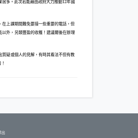
課居多。此次若能藉由政府大力推動
12
年國
、在上課期間難免要接一些重要的電話，但
能以外，另類豐盈的收穫！建議爾後在辦理
出質疑或個人的見解，有時其看法不但有教
者！
釋出