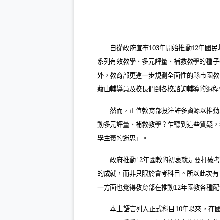
自從政府宣布
103
年開始推動
12
年國民
系列有效教學、多元評量、補救教學的種子
外，教育部更進一步規劃全面性的縣市國教
藉由輔導員及校長們到各校諮詢輔導的過程
然而，正值教育部投注許多資源以推動
動多元評量、補救教學？乍聽到這些質疑，
學主義的迷思」。
政府推動
12
年國教的初衷就是要打破考
的成就，而非只限於會考科目。所以此次有
一方面也覺得教育部在推動
12
年國教各種配
本土語言列入正式科目
10
年以來，在