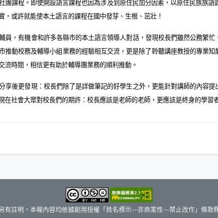
社團課程。即使開設語言課程也因為涉及到原住民加分因素，以原住民族族語
實，或許就能使本土語言的課程在國中發芽、生根、茁壯！
輔員，有機會和許多各縣市的本土語言領導人對話，發現校長們雖然公務繁忙
市推動校務及輔導小組業務的經驗相互交流，更是除了聆聽講座教授的專業知
交流時間，相信更有助於輔導團業務的順利推動。
分享後更發現：校長們除了是詳做筆記的好學生之外，更能針對講師的內容提
現在社會大眾對校長們的期許：校長應該是老師的老師，更應該是終身的學習
另有註明，本報內容均依據創用授權「姓名標示—非商業性—禁止改作」條款