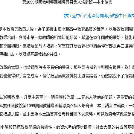
第
1099
期國教輔導團輔導員召集人培育班—本土語言
【文
/
臺中市西屯區何厝國小教務主任 黃
基本教育的政策之後，為了落實由國小至高中教育品質的確保，以及各教育階
教師培訓、各縣市第一線教師的相關知能研習，希望在
12
年國教的肇始，就能
輔導團初階、進階及領導人培訓，寄望在其研習課程中將蔣偉寧部長再三強調
傳播出去，以凝聚基層教師的共識。
改革的當頭，也曾聽到許多不看好的聲音：那些要考試的主科還有道理，為什
我也覺得似乎言之成理，但仔細思索就發覺持上述言論者，仍然跳脫不了所謂
試領導教學、升學主義至上、明星學校光環……等為人詬病的問題，更重要的
幸擔任國教院第
1099
期國教輔導團輔導員召集人培育班—本土語言生輔員，一
套措施之際，並未因為本土語言非會考科目而予以忽略，可見政府希望改革是
國小階段已經取得開課的普遍性、師資水準的逐步提昇、社會大眾的共識等基