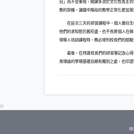
目」而不受重視，開課多流於文化性為主的
教的契機，讓國中階段的教學正常化更加落
在這次三天的研習課程中，個人擔任生
他們的求知慾仍舊旺盛、也不吝將個人在縣
領導人培訓課程時，務必增列校長們的經驗
最後，在拜讀校長們的研習筆記及心得
育理論的學理基礎且頗有獨到之處，也印證
:::
除