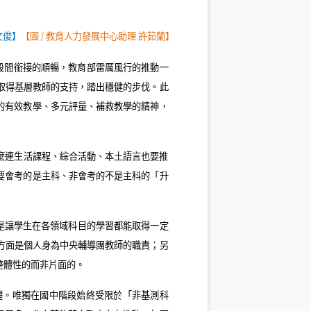
文俊】
【圖
/
教育人力發展中心助理 許茹蘭】
段間銜接的順暢，教育部雷厲風行的推動一
取得基層教師的支持，踏出穩健的步伐。此
的有效教學、多元評量、補救教學的精神，
麼連生活課程、綜合活動、本土語言也要推
要會考的是主科、非會考的不是主科的「升
是讓學生在各領域科目的學習都能取得一定
方面是個人身為中央輔導團教師的職責；另
整體性的而非片面的。
礎。唯獨在國中階段始終受限於「非基測科