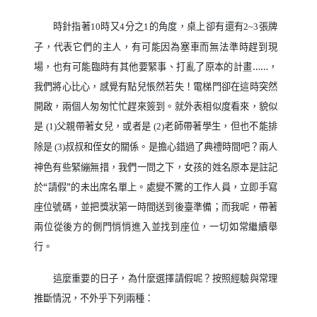
時針指著
時又
分之
的角度，桌上卻有還有
張牌
10
4
1
2~3
子，代表它們的主人，有可能因為塞車而無法準時趕到現
場，也有可能臨時有其他要緊事、打亂了原本的計畫……，
我們將心比心，感覺有點兒悵然若失！電梯門卻在這時突然
開啟，兩個人匆匆忙忙趕來簽到。就外表相似度看來，貌似
是
父親帶著女兒，或者是
老師帶著學生，但也不能排
(1)
(2)
除是
叔叔和侄女的關係。是擔心錯過了典禮時間吧？兩人
(3)
神色有些緊繃無措，我們一問之下，女孩的姓名原本是註記
於“請假”的未出席名單上。處變不驚的工作人員，立即手寫
座位號碼，並把獎狀第一時間送到後臺準備；而我呢，帶著
兩位從後方的側門悄悄進入並找到座位，一切如常繼續舉
行。
這麼重要的日子，為什麼選擇請假呢？按照經驗與常理
推斷情況，不外乎下列兩種：