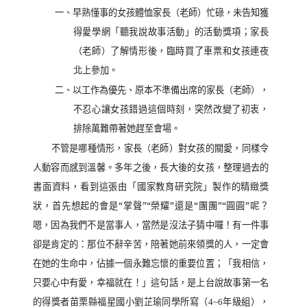
一、早熟懂事的女孩體恤家長（老師）忙碌，未告知獲
得愛學網「聽我說故事活動」的活動獎項；家長
（老師）了解情形後，臨時買了車票和女孩連夜
北上參加。
二、以工作為優先、原本不準備出席的家長（老師），
不忍心讓女孩錯過這個時刻，突然改變了初衷，
排除萬難帶著她趕至會場。
不管是哪種情形，家長（老師）對女孩的關愛，同樣令
人動容而感到溫馨。多年之後，長大後的女孩，整理過去的
書面資料，看到這張由「國家教育研究院」製作的精緻獎
狀，首先想起的會是“掌聲”“榮耀”還是“團團”“圓圓”呢？
嗯，因為我們不是當事人，當然是沒法子猜中囉！有一件事
卻是肯定的：那位不辭辛苦，陪著她前來領獎的人，一定會
在她的生命中，佔據一個永難忘懷的重要位置；「我相信，
只要心中有愛，幸福就在！」這句話，是上台說故事第一名
的得獎者苗栗縣福星國小劉芷瑜同學所寫（
年級組），
4~6