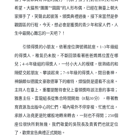
希望。大貓熊“團團”“圓圓”的人形布偶，已經在舞臺上朝大
家揮手了，笑聲此起彼落。頒獎典禮過後，接下來當然是參
觀園區的行程，今天，想必會是獲獎的青少年和家人們，人
生中最開心難忘的一天吧？！
引領得獎的小朋友，依著座位牌號碼就座。
年級組
1~3
的得獎人，稚氣仍未脫，不斷回頭看著爸爸媽媽位置在哪
兒；
年級組的得獎人，一付小大人的模樣，很熟絡的和
4~6
隔壁交起朋友、攀談起來；
年級的得獎人，閉目養神，
7~9
神韻頗似德國文豪歌德筆下的維特，煩惱倒是還看不出來。
主持人在臺上，重覆提醒待會兒上臺領獎時該注意的事項；
雅惠主任、雲龍組長從集合時間開始（
點
分），帶著教
8
30
育資源及出版中心同仁們，場內場外不停穿梭、忙進忙出，
承辦人治堯更是陀螺般地轉來轉去，一刻也不得閒；
個
250
座位很快所剩無幾，我們敬愛的吳院長及貴賓們也就定位
了，歡樂宣告典禮正式開始。