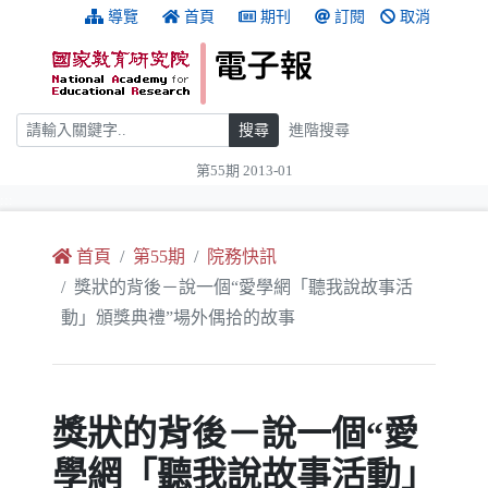
跳到主要內容
:::
導覽
首頁
期刊
訂閱
取消
搜尋
搜尋
進階搜尋
第55期 2013-01
:::
首頁
第55期
院務快訊
獎狀的背後－說一個“愛學網「聽我說故事活
動」頒獎典禮”場外偶拾的故事
獎狀的背後－說一個“愛
學網「聽我說故事活動」