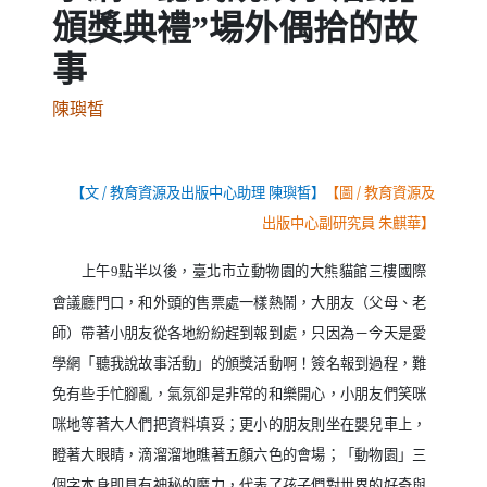
頒獎典禮”場外偶拾的故
事
陳璵皙
【文
/
教育資源及出版中心助理 陳璵皙】
【圖
/
教育資源及
出版中心副研究員 朱麒華】
上午
點半以後，臺北市立動物園的大熊貓館三樓國際
9
會議廳門口，和外頭的售票處一樣熱鬧，大朋友（父母、老
師）帶著小朋友從各地紛紛趕到報到處，只因為－今天是愛
學網「聽我說故事活動」的頒獎活動啊！簽名報到過程，難
免有些手忙腳亂，氣氛卻是非常的和樂開心，小朋友們笑咪
咪地等著大人們把資料填妥；更小的朋友則坐在嬰兒車上，
瞪著大眼睛，滴溜溜地瞧著五顏六色的會場；「動物園」三
個字本身即具有神秘的魔力，代表了孩子們對世界的好奇與