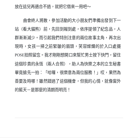
放在這兒再適合不過，就把它借來一用吧～
曲會終人將散，參加活動的大小朋友們準備出發到下一
站（看大貓熊）前，先回到報到處，依序提領了紀念品，人
群漸漸減少。而引起我們特別注意的兩位故事主角，再次出
現時，女孩一掃之前緊皺的眉頭，笑容燦爛的於入口處擺
拍照留念。我才剛剛想開口來幫忙男士按下快門，留住
POSE
這個珍貴的永恆（兩人合照），助人為快樂之本的立生秘書
畢竟搶先一拍：「哈囉，很樂意為兩位服務！」哎，果然為
善要及時哪！雖然錯過了這個機會，但我的心情，就像窗外
的藍天－是那麼的清朗而明亮！