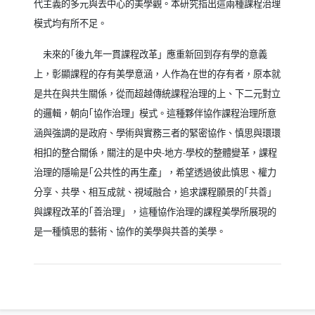
代主義的多元與去中心的美學觀。本研究指出這兩種課程治理
模式均有所不足。
未來的｢後九年一貫課程改革」應重新回到存有學的意義
上，彰顯課程的存有美學意涵，人作為在世的存有者，原本就
是共在與共生關係，從而超越傳統課程治理的上、下二元對立
的邏輯，朝向｢協作治理」模式。這種夥伴協作課程治理所意
涵與強調的是政府、學術與實務三者的緊密協作、慎思與環環
相扣的整合關係，關注的是中央
-
地方
-
學校的整體變革，課程
治理的隱喻是｢公共性的再生產」，希望透過彼此慎思、權力
分享、共學、相互成就、視域融合，追求課程願景的｢共善」
與課程改革的｢善治理」，這種協作治理的課程美學所展現的
是一種慎思的藝術、協作的美學與共善的美學。