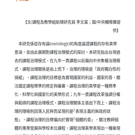
【文
/
課程及教學組助理研究員 李文富；圖
/
中央輔導團提
供】
本研究係從存有論
(ontology)
的角度論證課程的存有美學
意涵，並由此展開對課程治理模式的探討。本研究指出台灣過
去的課程治理模式，在九年一貫課程以前偏向中央集權治理模
式，課程治理關係是由上而下，治理的隱喻是「政府獨白性的
操縱」，課程治理的目標是為實現國家的利益、國家的善，關
注國定課程標準的修定與編審，課程治理的美學是一種標準
化、科學化與國家化的美學形式；九年一貫課程改革強調分權
與鬆綁的課程治理模式，課程治理關係主張由下而上，課程治
理的隱喻則因落入民粹而呈現的是｢表現主義的無政府狀
態」，課程治理的目標偏向於實現｢個體的善」，關注教師個
體的專業發展與學校本位課程，課程治理美學表現出一種後現