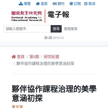
跳到主要內容
:::
導覽
首頁
期刊
訂閱
取消
搜尋
搜尋
進階搜尋
第6期 2010-12
:::
首頁
第6期
研究紀要
夥伴協作課程治理的美學意涵初探
夥伴協作課程治理的美學
意涵初探
李文富