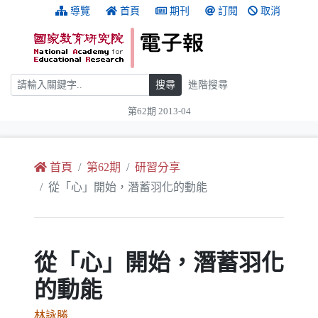
跳到主要內容
:::
導覽
首頁
期刊
訂閱
取消
搜尋
搜尋
進階搜尋
第62期 2013-04
:::
首頁
第62期
研習分享
從「心」開始，潛蓄羽化的動能
從「心」開始，潛蓄羽化
的動能
林詠勝