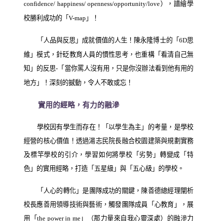
），譜繪學
confidence/ happiness/ openness/opportunity/love
校勝利成功的「
」！
V-map
「人品與反思」成就價值的人生！陳永隆博士的「
思
6D
維」模式，針砭教育人員的慣性思考，也重構「看清自己無
知」的反思
「當你罵人沒有用，只是你沒辦法看到他有用的
-
地方」！深刻的撼動，令人不敢或忘！
實用的經略，有力的融滲
學校因有學生而存在！「以學生為主」的考量，是學校
經營的核心價值！透過湯志民院長融合校園建築與規劃實務
及標竿學校的引介，學習如何將學校「劣勢」轉變成「特
色」的實用經略，打造「五星級」與「五心級」的學校。
「人心的轉化」是團隊成功的關鍵，陳善德總經理闡析
校長應善用領導技術與藝術，觸發團隊成員「心教育」，展
用「
」（那力量來自我心靈深處）的融滲力
the power in me