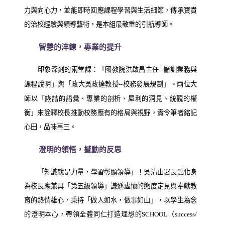
力與向心力，並能即時回應課程學習與生活細節，傳承寶貴
的治校經驗與領導藝術，是本組最敬重的引航導師。
智慧的淬鍊，專業的提升
印象深刻的兩堂課：「國教院洪啟昌主任
儲訓業務與
--
課程說明」與「政大吳政達教授
校務發展規劃」。兩位大
--
師以「詼諧的語彙、專業的剖析、犀利的洞見、統觀的權
衡」來詮釋校長推動校務應有的格局與視野，實令筆者銘記
心田，品味再三。
澄明的領悟，撼動的反思
「知識就是力量，學習彰顯領導」！吳清山署長點化身
為校長應兼具「第五級領導」謙遜虛懷的態度定見與奉獻教
育的熱情雄心，秉持「做人如水，做事如山」，以學生為念
的澄明本心，帶領全體同仁打造理想的
（
SCHOOL
success/