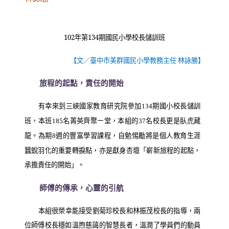
102
年第
134
期國民小學校長儲訓班
【文／臺中市美群國民小學教務主任 林詠勝】
旅程的起點，責任的開始
有幸來到三峽國家教育研究院參加
期國小校長儲訓
134
班，本班
名菁英齊聚ㄧ堂，本組的
名校長更是臥虎藏
185
37
龍。為期
週的豐富學習課程，自勉惕勵將是個人教育生涯
8
蠶蛻羽化的重要轉捩點，亦是獻身杏壇「嶄新旅程的起點，
承擔責任的開始」。
師傅的傳承，心靈的引航
本組很榮幸能接受劉菊珍校長和林振茂校長的指導，兩
位師傅校長穩如溫煦慈藹的智慧長者，溫潤了學員們的動員