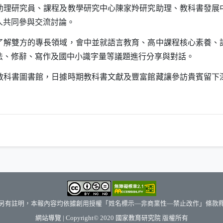
助理研究員、課程及教學研究中心陳家羚研究助理、教科書發展
人共同參與交流討論。
雙方的專長領域，會中並就語言教育、高中課程核心素養、
法、修辭、寫作及國中小識字量等議題進行分享與對話。
書圖書館，日據時期教科書文獻及豐富館藏讓參訪貴賓留下
另有註明，本報內容均依據創用授權「姓名標示—非商業性—禁止改作」條款
（另開新視窗）
網站導覽
| Copyright© 2020
國家教育研究院
版權所有