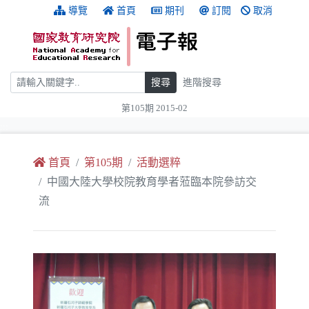
跳到主要內容
:::
導覽
首頁
期刊
訂閱
取消
搜尋
搜尋
進階搜尋
第105期 2015-02
:::
首頁
第105期
活動選粹
中國大陸大學校院教育學者蒞臨本院參訪交
流