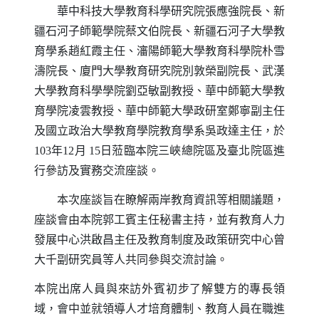
華中科技大學教育科學研究院張應強院長、新
疆石河子師範學院蔡文伯院長、新疆石河子大學教
育學系趙紅霞主任、瀋陽師範大學教育科學院朴雪
濤院長、廈門大學教育研究院別敦榮副院長、武漢
大學教育科學學院劉亞敏副教授、華中師範大學教
育學院凌雲教授、華中師範大學政研室鄭寧副主任
及國立政治大學教育學院教育學系吳政達主任，於
103
年
12
月
15
日蒞臨本院三峽總院區及臺北院區進
行參訪及實務交流座談。
本次座談旨在瞭解兩岸教育資訊等相關議題，
座談會由本院郭工賓主任秘書主持，並有教育人力
發展中心洪啟昌主任及教育制度及政策研究中心曾
大千副研究員等人共同參與交流討論。
本院出席人員與來訪外賓初步了解雙方的專長領
域，會中並就領導人才培育體制、教育人員在職進