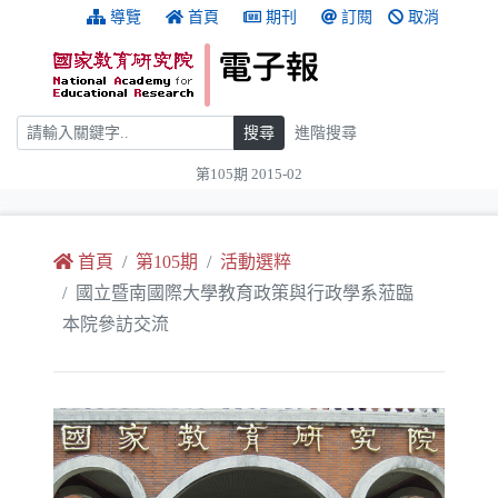
跳到主要內容
:::
導覽
首頁
期刊
訂閱
取消
搜尋
搜尋
進階搜尋
第105期 2015-02
:::
首頁
第105期
活動選粹
國立暨南國際大學教育政策與行政學系蒞臨
本院參訪交流