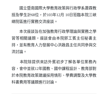
國立暨南國際大學教育政策與行政學系蕭霖教
授及學生計
68
位，於
103
年
12
月
10
日蒞臨本院三峽
總院區進行實務交流座談。
本次座談旨在加強教育行政學理論與實務之學
習等相關議題，座談會由本院郭工賓主任秘書主
持，並有教育人力發展中心洪啟昌主任共同參與交
流討論。
本院除提供來訪外賓初步了解各單位業務內
容，會中並就
12
年國教、國中課程設計、教育部對
於本院教育政策建議採用情形、學費調整及大學教
科書費用等議題進行討論。