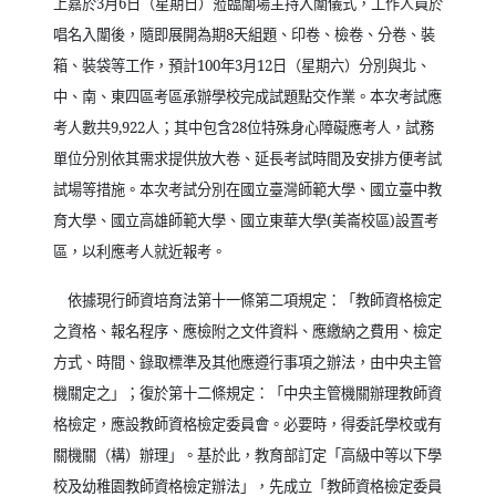
上嘉於
3
月
6
日（星期日）蒞臨闈場主持入闈儀式，工作人員於
唱名入闈後，隨即展開為期
8
天組題、印卷、檢卷、分卷、裝
箱、裝袋等工作，預計
100
年
3
月
12
日（星期六）分別與北、
中、南、東四區考區承辦學校完成試題點交作業。本次考試應
考人數共
9,922
人；其中包含
28
位特殊身心障礙應考人，試務
單位分別依其需求提供放大卷、延長考試時間及安排方便考試
試場等措施。本次考試分別在國立臺灣師範大學、國立臺中教
育大學、國立高雄師範大學、國立東華大學
(
美崙校區
)
設置考
區，以利應考人就近報考。
依據現行師資培育法第十一條第二項規定：「教師資格檢定
之資格、報名程序、應檢附之文件資料、應繳納之費用、檢定
方式、時間、錄取標準及其他應遵行事項之辦法，由中央主管
機關定之」；復於第十二條規定：「中央主管機關辦理教師資
格檢定，應設教師資格檢定委員會。必要時，得委託學校或有
關機關（構）辦理」。基於此，教育部訂定「高級中等以下學
校及幼稚園教師資格檢定辦法」，先成立「教師資格檢定委員