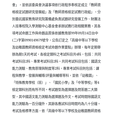
會」，並依該委員會決議事項依行政程序奉核定成立「教師資
格檢定試題研究發展組」及「教師資格檢定試務行政組」，分
別委託國家教育研究院籌備處負責試題研究發展工作、財團法
人技專校院入學測驗中心基金會承辦試務行政相關業務。其各
項考試命題工作與命題品質係依據教育部
99
年
09
月
14
日台中
(
二
)
字第
0990149679
號令，公告訂定之「高級中等以下學校
及幼稚園教師資格檢定考試命題作業要點」辦理，每年定期舉
辦為期
1
天的考試，各檢定類科之考試科目共
4
科，包括：共同
考試科目
2
科、專業考試科目
2
科。共同考試科目包括：國語文
能力測驗、教育原理與制度等
2
科，專業考試科目則包括：課
程與教學、發展與輔導
/
評量與輔導等科，並依「幼稚園」、
「特殊教育學校（班）」、「國民小學」及「中等學校」等
4
檢定類科別而有所不同。考試題型為選擇題及問答題二大類
型，其中國語文能力測驗為選擇題及作文。考試時間除國語文
能力測驗為一百分鐘外，其餘各應試科目時間均為八十分鐘。
考試及格標準方面，依「高級中等以下學校及幼稚園教師資格