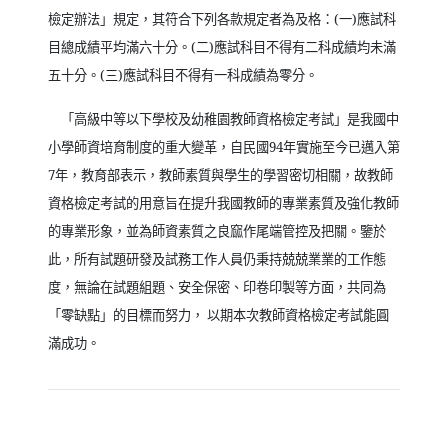
檢定辦法」規定，其符合下列各款規定者為及格：
(
一
)
應試科
目總成績平均滿六十分。
(
二
)
應試科目不得有二科成績均未滿
五十分。
(
三
)
應試科目不得有一科成績為零分。
「高級中等以下學校及幼稚園教師資格檢定考試」是我國中
小學師資培育制度的重大變革，自民國
94
年實施至今已邁入第
7
年，教育部表示，教師素質與學生的學習密切相關，故教師
資格檢定考試的用意旨在提升我國教師的專業素質及強化教師
的專業形象，並為師資素質之良窳作尾端管控及把關。鑒於
此，所有試題研發及試務工作人員仍秉持兢兢業業的工作態
度，無論在試題組題、安全保密、印卷印製等方面，共同為
「零缺點」的目標而努力， 以期本次教師資格檢定考試能圓
滿成功。