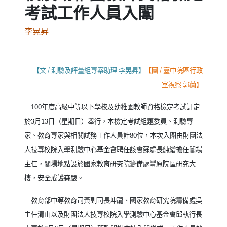
考試工作人員入闈
李晃昇
【文
/
測驗及評量組專案助理 李晃昇】
【圖
/
臺中院區行政
室視察 郭蘭】
100
年度高級中等以下學校及幼稚園教師資格檢定考試訂定
於
3
月
13
日（星期日）舉行，本檢定考試組題委員、測驗專
家、教育專家與相關試務工作人員計
80
位，本次入闈由財團法
人技專校院入學測驗中心基金會聘任該會蘇處長純繒擔任闈場
主任，闈場地點設於國家教育研究院籌備處豐原院區研究大
樓，安全戒護森嚴。
教育部中等教育司黃副司長坤龍、國家教育研究院籌備處吳
主任清山以及財團法人技專校院入學測驗中心基金會邱執行長