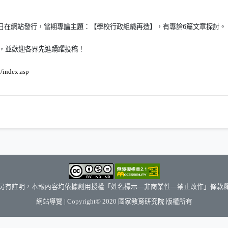
日在網站發行，當期專論主題：【學校行政組織再造】，有專論
6
篇文章探討。
，並歡迎各界先進踴躍投稿！
（另開新視窗）
k/index.asp
另有註明，本報內容均依據創用授權「姓名標示—非商業性—禁止改作」條款
（另開新視窗）
網站導覽
| Copyright© 2020
國家教育研究院
版權所有