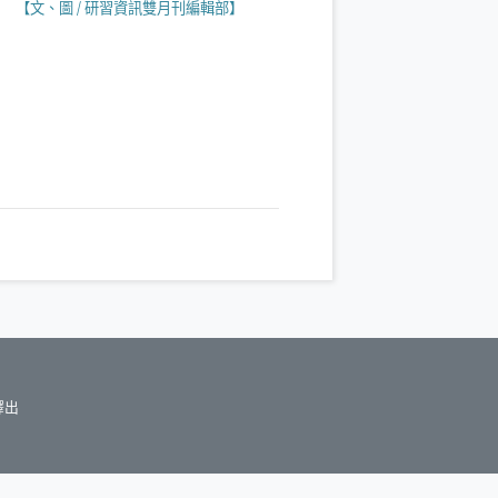
【文、圖
/
研習資訊雙月刊編輯部】
釋出