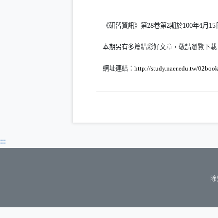
《研習資訊》第
28
卷第
2
期於
100
年
4
月
15
本期另有多篇精彩好文章，敬請瀏覽下載
網址連結：
http://study.naer.edu.tw/02boo
:::
除