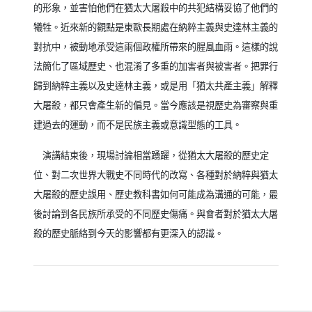
的形象，並害怕他們在猶太大屠殺中的共犯結構妥協了他們的
犧牲。近來新的觀點是東歐長期處在納粹主義與史達林主義的
對抗中，被動地承受這兩個政權所帶來的腥風血雨。這樣的說
法簡化了區域歷史、也混淆了多重的加害者與被害者。把罪行
歸到納粹主義以及史達林主義，或是用「猶太共產主義」解釋
大屠殺，都只會產生新的偏見。當今應該是視歷史為審察與重
建過去的運動，而不是民族主義或意識型態的工具。
演講結束後，現場討論相當踴躍，從猶太大屠殺的歷史定
位、對二次世界大戰史不同時代的改寫、各種對於納粹與猶太
大屠殺的歷史誤用、歷史教科書如何可能成為溝通的可能，最
後討論到各民族所承受的不同歷史傷痛。與會者對於猶太大屠
殺的歷史脈絡到今天的影響都有更深入的認識。