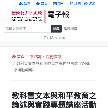
跳到主要內容
:::
導覽
首頁
期刊
訂閱
取消
搜尋
搜尋
進階搜尋
第17期 2011-06
:::
首頁
第17期
院務快訊
教科書文本與和平教育之論述與實踐專題講
座活動報導
教科書文本與和平教育之
論述與實踐專題講座活動