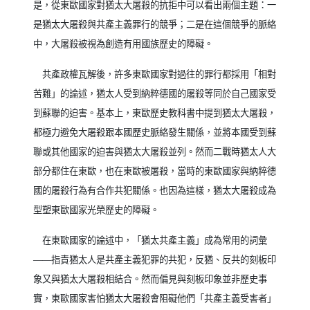
是，從東歐國家對猶太大屠殺的抗拒中可以看出兩個主題：一
是猶太大屠殺與共產主義罪行的競爭；二是在這個競爭的脈絡
中，大屠殺被視為創造有用國族歷史的障礙。
共產政權瓦解後，許多東歐國家對過往的罪行都採用「相對
苦難」的論述，猶太人受到納粹德國的屠殺等同於自己國家受
到蘇聯的迫害。基本上，東歐歷史教科書中提到猶太大屠殺，
都極力避免大屠殺跟本國歷史脈絡發生關係，並將本國受到蘇
聯或其他國家的迫害與猶太大屠殺並列。然而二戰時猶太人大
部分都住在東歐，也在東歐被屠殺，當時的東歐國家與納粹德
國的屠殺行為有合作共犯關係。也因為這樣，猶太大屠殺成為
型塑東歐國家光榮歷史的障礙。
在東歐國家的論述中，「猶太共產主義」成為常用的詞彙
——
指責猶太人是共產主義犯罪的共犯，反猶、反共的刻板印
象又與猶太大屠殺相結合。然而偏見與刻板印象並非歷史事
實，東歐國家害怕猶太大屠殺會阻礙他們「共產主義受害者」