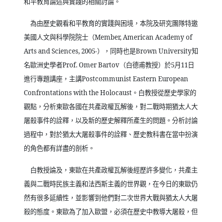
和平教育論述與實踐的相關討論。
為由歷史觀看和平教育的實踐與困境，本院及研究團隊特邀
美國人文與科學院院士（
Member, American Academy of
Arts and Sciences, 2005-
），同時也是
Brown University
知
名歐洲史學者
Prof. Omer Bartov
（白德甫教授）於
5
月
11
日
進行專題講座，主講
Postcommunist Eastern European
Confrontations with the Holocaust
。白教授從歷史學家的
觀點，分析東歐各國在共產政權瓦解後，對二戰時期猶太人大
屠殺事件的詮釋，以及新的歷史解釋所產生的問題。分析討論
過程中，對於猶太大屠殺事件的詮釋、歷史教科書在當中扮演
的角色都有詳盡的剖析。
白教授論及，東歐在共產政權瓦解後經歷許多變化，共產主
義與二戰時民族主義和法西斯主義的世界觀，在今日的東歐仍
然有很多延續性，並影響到他們對二次世界大戰與猶太人大屠
殺的態度。東歐為了加入歐盟，必須在歷史中教導大屠殺，但