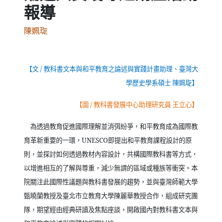
報導
陳姵琁
【文
/
教科書文本與和平教育之論述與實踐計畫助理、臺灣大
學歷史學系碩士 陳姵琁】
【圖
/
教科書發展中心助理研究員 王立心】
為透過教育促進國際理解並消弭紛爭，和平教育成為國際教
育革新重要的一環，
UNESCO
即提出和平教育課程設計的原
則，並探討如何透過教材內容設計，共構國際教科書等方式，
以增進相互的了解與尊重，減少無謂的區域或種族等衝突。本
院關注此國際性議題與教科書發展的趨勢，並與臺灣師範大學
甄曉蘭教授及臺北市立教育大學陳麗華教授合作，組成研究團
隊，期望經由經典研讀及焦點座談，開啟國內對教科書文本與