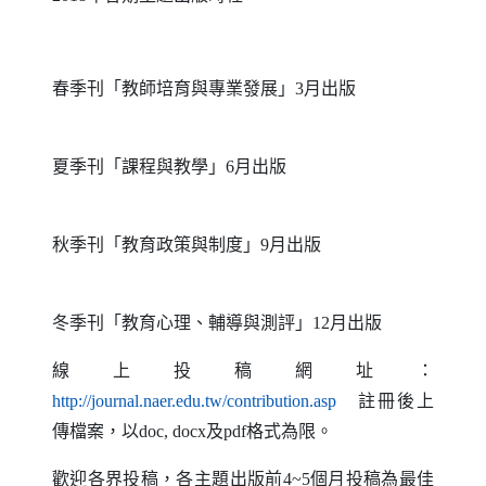
春季刊「教師培育與專業發展」
3
月出版
夏季刊「課程與教學」
6
月出版
秋季刊「教育政策與制度」
9
月出版
冬季刊「教育心理、輔導與測評」
12
月出版
線上投稿網址：
（另開新視窗）
http://journal.naer.edu.tw/contribution.asp
註冊後上
傳檔案，以
doc, docx
及
pdf
格式為限。
歡迎各界投稿，各主題出版前
4~5
個月投稿為最佳