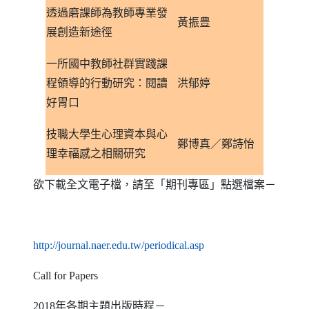
透過磨課師為教師專業發
黃振豊
展創造新途徑
一所國中教師社群實踐課
程領導的行動研究：閱讀
洪郁婷
好胃口
技職大學生心理資本與心
鄭博真／鄭詩怡
理幸福感之相關研究
欲下載全文電子檔，請至「期刊專區」點選檔案－
（另開新視窗）
http://journal.naer.edu.tw/periodical.asp
Call for Papers
2018
年各期主題出版時程－