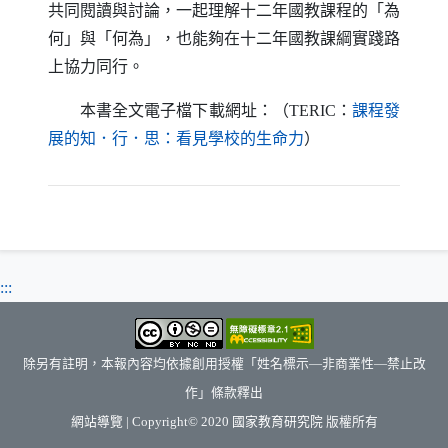
共同閱讀與討論，一起理解十二年國教課程的「為
何」與「何為」，也能夠在十二年國教課綱實踐路
上協力同行。
本書全文電子檔下載網址：（
TERIC
：
課程發
（另開新視窗）
展的知．行．思：看見學校的生命力
）
:::
除另有註明，本報內容均依據創用授權「姓名標示—非商業性—禁止改
作」條款釋出
（另開新視窗）
網站導覽
| Copyright© 2020
國家教育研究院
版權所有