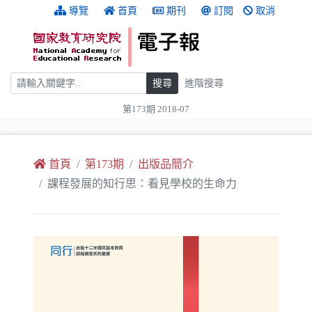
跳到主要內容
:::
導覽
首頁
期刊
訂閱
取消
搜尋
搜尋
進階搜尋
第173期 2018-07
:::
首頁
第173期
出版品簡介
課程發展的知行思：看見學校的生命力